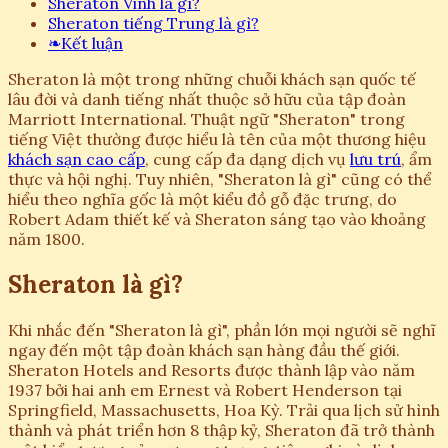
Sheraton Vinh là gì?
Sheraton tiếng Trung là gì?
❧
Kết luận
Sheraton là một trong những chuỗi khách sạn quốc tế
lâu đời và danh tiếng nhất thuộc sở hữu của tập đoàn
Marriott International. Thuật ngữ "Sheraton" trong
tiếng Việt thường được hiểu là tên của một thương hiệu
khách sạn cao cấp
, cung cấp đa dạng dịch vụ
lưu trú
, ẩm
thực và hội nghị. Tuy nhiên, "Sheraton là gì" cũng có thể
hiểu theo nghĩa gốc là một kiểu đồ gỗ đặc trưng, do
Robert Adam thiết kế và Sheraton sáng tạo vào khoảng
năm 1800.
Sheraton là gì?
Khi nhắc đến "Sheraton là gì", phần lớn mọi người sẽ nghĩ
ngay đến một tập đoàn khách sạn hàng đầu thế giới.
Sheraton Hotels and Resorts được thành lập vào năm
1937 bởi hai anh em Ernest và Robert Henderson tại
Springfield, Massachusetts, Hoa Kỳ. Trải qua lịch sử hình
thành và phát triển hơn 8 thập kỷ, Sheraton đã trở thành