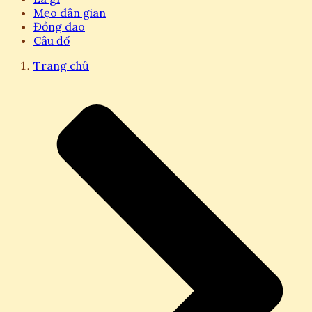
Mẹo dân gian
Đồng dao
Câu đố
Trang chủ