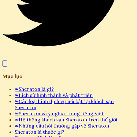
Mục lục
❧
Sheraton là gì?
❧
Lịch sử hình thành và phát triển
❧
Các loại hình dịch vụ nổi bật tại khách sạn
Sheraton
❧
Sheraton và ý nghĩa trong tiếng Việt
❧
Hệ thống khách sạn Sheraton trên thế giới
❧
Những câu hỏi thường gặp về Sheraton
Sheraton là thuốc gì?