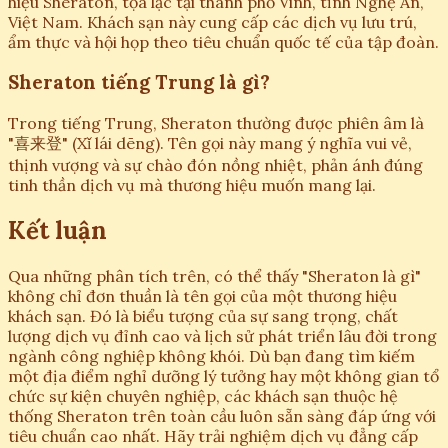
hiệu Sheraton, tọa lạc tại thành phố Vinh, tỉnh Nghệ An,
Việt Nam. Khách sạn này cung cấp các dịch vụ lưu trú,
ẩm thực và hội họp theo tiêu chuẩn quốc tế của tập đoàn.
Sheraton tiếng Trung là gì?
Trong tiếng Trung, Sheraton thường được phiên âm là
"喜来登" (Xǐ lái dēng). Tên gọi này mang ý nghĩa vui vẻ,
thịnh vượng và sự chào đón nồng nhiệt, phản ánh đúng
tinh thần dịch vụ mà thương hiệu muốn mang lại.
Kết luận
Qua những phân tích trên, có thể thấy "Sheraton là gì"
không chỉ đơn thuần là tên gọi của một thương hiệu
khách sạn. Đó là biểu tượng của sự sang trọng, chất
lượng dịch vụ đỉnh cao và lịch sử phát triển lâu đời trong
ngành công nghiệp không khói. Dù bạn đang tìm kiếm
một địa điểm nghỉ dưỡng lý tưởng hay một không gian tổ
chức sự kiện chuyên nghiệp, các khách sạn thuộc hệ
thống Sheraton trên toàn cầu luôn sẵn sàng đáp ứng với
tiêu chuẩn cao nhất. Hãy trải nghiệm dịch vụ đẳng cấp