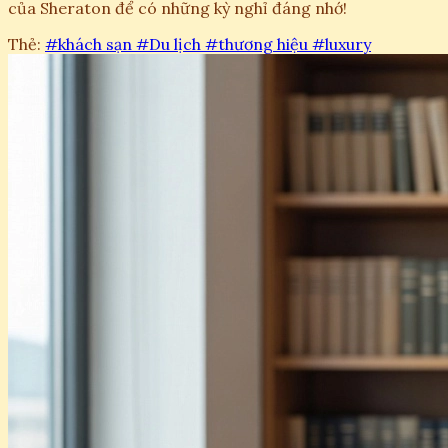
của Sheraton để có những kỳ nghỉ đáng nhớ!
Thẻ:
#khách sạn
#Du lịch
#thương hiệu
#luxury