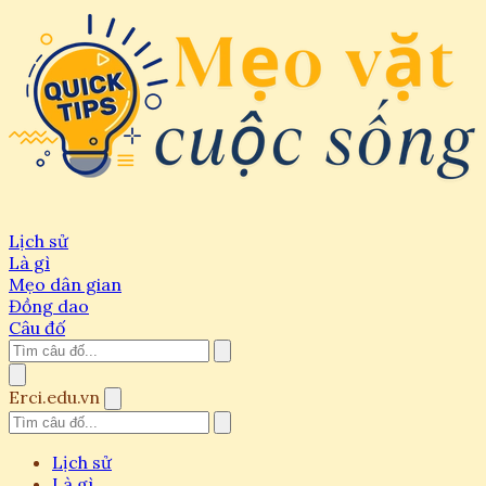
Lịch sử
Là gì
Mẹo dân gian
Đồng dao
Câu đố
Erci.edu.vn
Lịch sử
Là gì