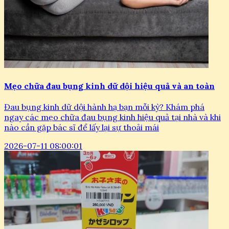
Mẹo chữa đau bụng kinh dữ dội hiệu quả và an toàn
Đau bụng kinh dữ dội hành hạ bạn mỗi kỳ? Khám phá
ngay các mẹo chữa đau bụng kinh hiệu quả tại nhà và khi
nào cần gặp bác sĩ để lấy lại sự thoải mái
2026-07-11 08:00:01