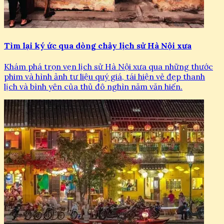
Tìm lại ký ức qua dòng chảy lịch sử Hà Nội xưa
Khám phá trọn vẹn lịch sử Hà Nội xưa qua những thước
phim và hình ảnh tư liệu quý giá, tái hiện vẻ đẹp thanh
lịch và bình yên của thủ đô nghìn năm văn hiến.