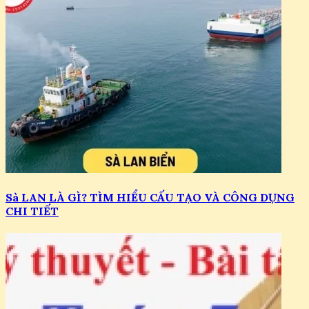
Sà LAN LÀ GÌ? TÌM HIỂU CẤU TẠO VÀ CÔNG DỤNG
CHI TIẾT