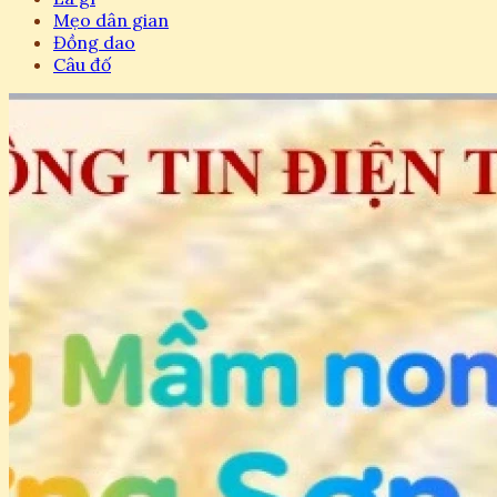
Mẹo dân gian
Đồng dao
Câu đố