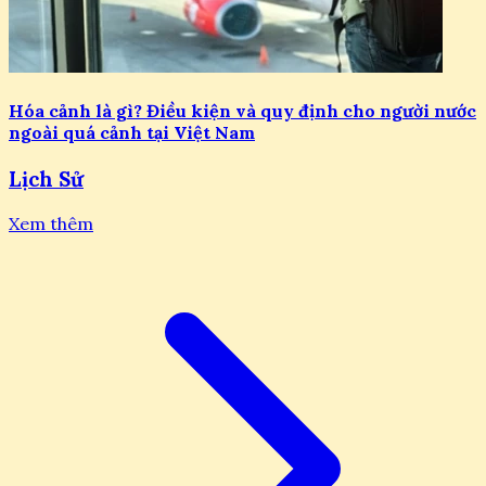
Hóa cảnh là gì? Điều kiện và quy định cho người nước
ngoài quá cảnh tại Việt Nam
Lịch Sử
Xem thêm