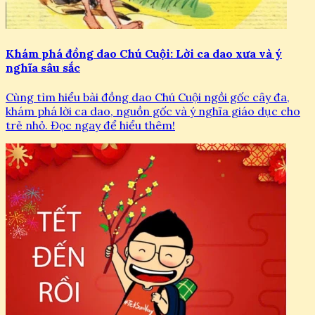
Khám phá đồng dao Chú Cuội: Lời ca dao xưa và ý
nghĩa sâu sắc
Cùng tìm hiểu bài đồng dao Chú Cuội ngồi gốc cây đa,
khám phá lời ca dao, nguồn gốc và ý nghĩa giáo dục cho
trẻ nhỏ. Đọc ngay để hiểu thêm!