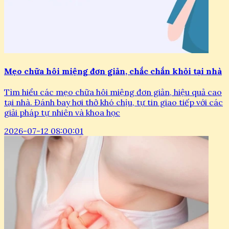
Mẹo chữa hôi miệng đơn giản, chắc chắn khỏi tại nhà
Tìm hiểu các mẹo chữa hôi miệng đơn giản, hiệu quả cao
tại nhà. Đánh bay hơi thở khó chịu, tự tin giao tiếp với các
giải pháp tự nhiên và khoa học
2026-07-12 08:00:01