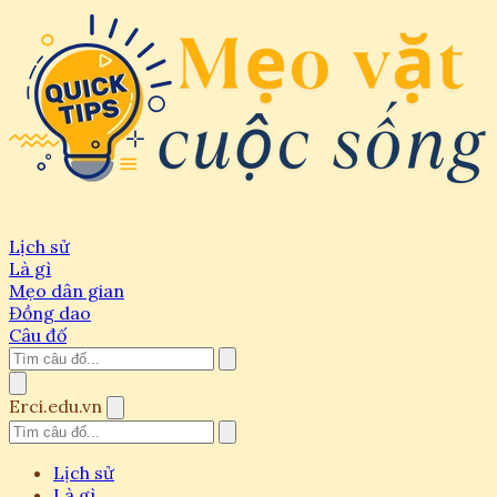
Lịch sử
Là gì
Mẹo dân gian
Đồng dao
Câu đố
Erci.edu.vn
Lịch sử
Là gì