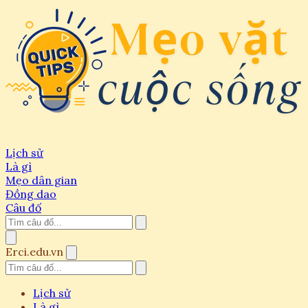
Lịch sử
Là gì
Mẹo dân gian
Đồng dao
Câu đố
Erci.edu.vn
Lịch sử
Là gì