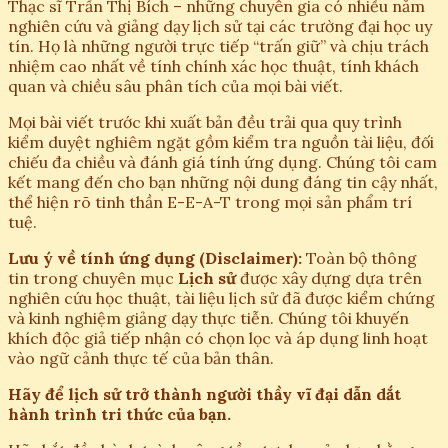
Thạc sĩ Trần Thị Bích – những chuyên gia có nhiều năm
nghiên cứu và giảng dạy lịch sử tại các trường đại học uy
tín. Họ là những người trực tiếp “trấn giữ” và chịu trách
nhiệm cao nhất về tính chính xác học thuật, tính khách
quan và chiều sâu phân tích của mọi bài viết.
Mọi bài viết trước khi xuất bản đều trải qua quy trình
kiểm duyệt nghiêm ngặt gồm kiểm tra nguồn tài liệu, đối
chiếu đa chiều và đánh giá tính ứng dụng. Chúng tôi cam
kết mang đến cho bạn những nội dung đáng tin cậy nhất,
thể hiện rõ tinh thần E-E-A-T trong mọi sản phẩm trí
tuệ.
Lưu ý về tính ứng dụng (Disclaimer):
Toàn bộ thông
tin trong chuyên mục
Lịch sử
được xây dựng dựa trên
nghiên cứu học thuật, tài liệu lịch sử đã được kiểm chứng
và kinh nghiệm giảng dạy thực tiễn. Chúng tôi khuyến
khích độc giả tiếp nhận có chọn lọc và áp dụng linh hoạt
vào ngữ cảnh thực tế của bản thân.
Hãy để lịch sử trở thành người thầy vĩ đại dẫn dắt
hành trình tri thức của bạn.