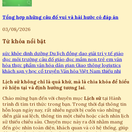
Tổng hợp những câu đố vui và hài hước có đáp án
03/08/2026
Từ khóa nổi bật
sức khỏe
dinh dưỡng
Du lịch
đồng dao
giải trí
y tế
giáo
dục
môi trường
câu đố
giáo dục mầm non
trẻ em
văn
hóa
thực phẩm
văn hóa dân gian
Giao thông
logistics
khách sạn
y học cổ truyền
Văn hóa Việt Nam
thiếu nhi
Lịch sử không chỉ là quá khứ, mà là chìa khóa để hiểu
rõ hiện tại và định hướng tương lai.
Chào mừng bạn đến với chuyên mục
Lịch sử
tại Hành
trình đi tìm tri thức trong bạn. Trong thời đại thông tin
hỗn loạn ngày nay, rất nhiều người bị cuốn vào những
diễn giải sai lệch, thông tin một chiều hoặc cách nhìn lịch
sử thiếu chiều sâu. Chuyên mục này ra đời nhằm mang
đến góc nhìn toàn diện, khách quan và có hệ thống, giúp