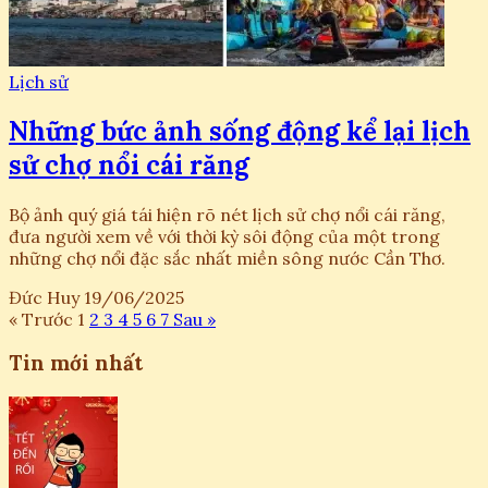
Lịch sử
Những bức ảnh sống động kể lại lịch
sử chợ nổi cái răng
Bộ ảnh quý giá tái hiện rõ nét lịch sử chợ nổi cái răng,
đưa người xem về với thời kỳ sôi động của một trong
những chợ nổi đặc sắc nhất miền sông nước Cần Thơ.
Đức Huy
19/06/2025
« Trước
1
2
3
4
5
6
7
Sau »
Tin mới nhất