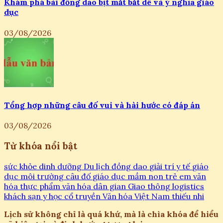
Khám phá bài đồng dao bịt mắt bắt dê và ý nghĩa giáo
dục
03/08/2026
Tổng hợp những câu đố vui và hài hước có đáp án
03/08/2026
Từ khóa nổi bật
sức khỏe
dinh dưỡng
Du lịch
đồng dao
giải trí
y tế
giáo
dục
môi trường
câu đố
giáo dục mầm non
trẻ em
văn
hóa
thực phẩm
văn hóa dân gian
Giao thông
logistics
khách sạn
y học cổ truyền
Văn hóa Việt Nam
thiếu nhi
Lịch sử không chỉ là quá khứ, mà là chìa khóa để hiểu