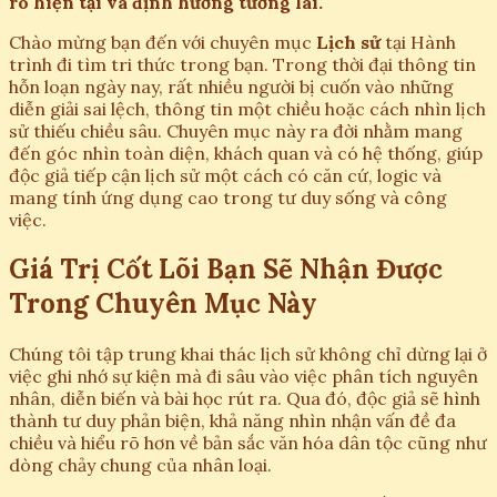
rõ hiện tại và định hướng tương lai.
Chào mừng bạn đến với chuyên mục
Lịch sử
tại Hành
trình đi tìm tri thức trong bạn. Trong thời đại thông tin
hỗn loạn ngày nay, rất nhiều người bị cuốn vào những
diễn giải sai lệch, thông tin một chiều hoặc cách nhìn lịch
sử thiếu chiều sâu. Chuyên mục này ra đời nhằm mang
đến góc nhìn toàn diện, khách quan và có hệ thống, giúp
độc giả tiếp cận lịch sử một cách có căn cứ, logic và
mang tính ứng dụng cao trong tư duy sống và công
việc.
Giá Trị Cốt Lõi Bạn Sẽ Nhận Được
Trong Chuyên Mục Này
Chúng tôi tập trung khai thác lịch sử không chỉ dừng lại ở
việc ghi nhớ sự kiện mà đi sâu vào việc phân tích nguyên
nhân, diễn biến và bài học rút ra. Qua đó, độc giả sẽ hình
thành tư duy phản biện, khả năng nhìn nhận vấn đề đa
chiều và hiểu rõ hơn về bản sắc văn hóa dân tộc cũng như
dòng chảy chung của nhân loại.