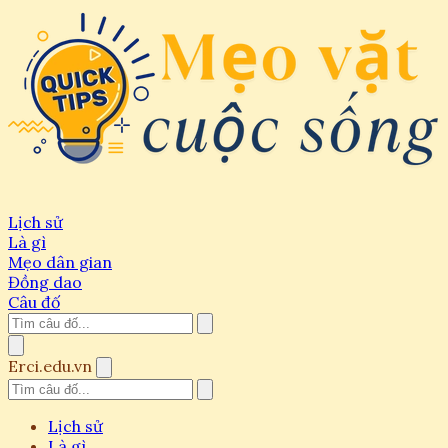
Lịch sử
Là gì
Mẹo dân gian
Đồng dao
Câu đố
Erci.edu.vn
Lịch sử
Là gì