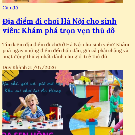
Câu đố
Địa điểm đi chơi Hà Nội cho sinh
viên: Khám phá trọn vẹn thủ đô
Tìm kiếm địa điểm đi chơi ở Hà Nội cho sinh viên? Khám
phá ngay những điểm đến hấp dẫn, giá cả phải chăng và
hoạt động thú vị nhất dành cho giới trẻ thủ đô
Duy Khánh
31/07/2026