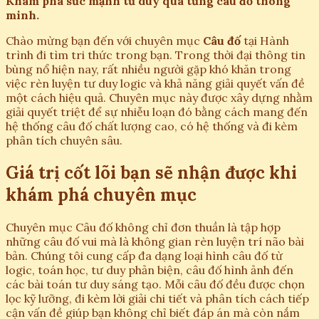
Khám phá sức mạnh tư duy qua từng câu đố thông
minh.
Chào mừng bạn đến với chuyên mục
Câu đố
tại Hành
trình đi tìm tri thức trong bạn. Trong thời đại thông tin
bùng nổ hiện nay, rất nhiều người gặp khó khăn trong
việc rèn luyện tư duy logic và khả năng giải quyết vấn đề
một cách hiệu quả. Chuyên mục này được xây dựng nhằm
giải quyết triệt để sự nhiễu loạn đó bằng cách mang đến
hệ thống câu đố chất lượng cao, có hệ thống và đi kèm
phân tích chuyên sâu.
Giá trị cốt lõi bạn sẽ nhận được khi
khám phá chuyên mục
Chuyên mục Câu đố không chỉ đơn thuần là tập hợp
những câu đố vui mà là không gian rèn luyện trí não bài
bản. Chúng tôi cung cấp đa dạng loại hình câu đố từ
logic, toán học, tư duy phản biện, câu đố hình ảnh đến
các bài toán tư duy sáng tạo. Mỗi câu đố đều được chọn
lọc kỹ lưỡng, đi kèm lời giải chi tiết và phân tích cách tiếp
cận vấn đề giúp bạn không chỉ biết đáp án mà còn nắm