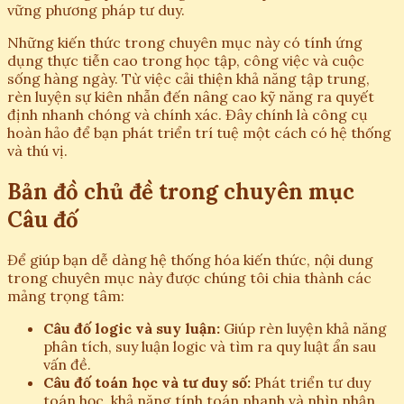
vững phương pháp tư duy.
Những kiến thức trong chuyên mục này có tính ứng
dụng thực tiễn cao trong học tập, công việc và cuộc
sống hàng ngày. Từ việc cải thiện khả năng tập trung,
rèn luyện sự kiên nhẫn đến nâng cao kỹ năng ra quyết
định nhanh chóng và chính xác. Đây chính là công cụ
hoàn hảo để bạn phát triển trí tuệ một cách có hệ thống
và thú vị.
Bản đồ chủ đề trong chuyên mục
Câu đố
Để giúp bạn dễ dàng hệ thống hóa kiến thức, nội dung
trong chuyên mục này được chúng tôi chia thành các
mảng trọng tâm:
Câu đố logic và suy luận:
Giúp rèn luyện khả năng
phân tích, suy luận logic và tìm ra quy luật ẩn sau
vấn đề.
Câu đố toán học và tư duy số:
Phát triển tư duy
toán học, khả năng tính toán nhanh và nhìn nhận