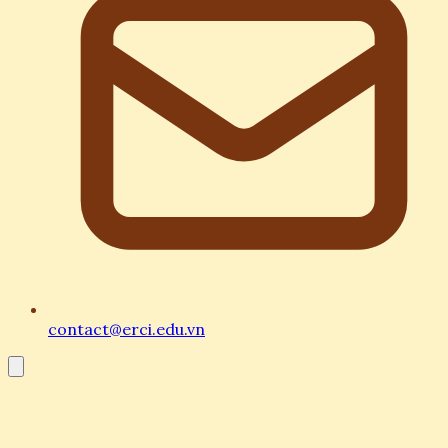
contact@erci.edu.vn