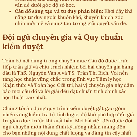
vấn đề dưới góc độ số học.
Câu đố sáng tạo và tư duy phản biện:
Khơi dậy khả
năng tư duy ngoài khuôn khổ, khuyến khích góc
nhìn mới mẻ và sáng tạo trong giải quyết vấn đề.
Đội ngũ chuyên gia và Quy chuẩn
kiểm duyệt
Toàn bộ nội dung trong chuyên mục Câu đố được trực
tiếp trấn giữ và chịu trách nhiệm bởi hai chuyên gia hàng
đầu là ThS. Nguyễn Văn A và TS. Trần Thị Bích. Với nền
tảng học thuật vững chắc trong lĩnh vực Tâm lý học
Nhận thức và Toán học Giải trí, hai vị chuyên gia này đảm
bảo mọi câu đố và lời giải đều đạt chuẩn tính chính xác
học thuật cao nhất.
Chúng tôi áp dụng quy trình kiểm duyệt gắt gao gồm
nhiều vòng kiểm tra từ tính logic, độ khó phù hợp đến giá
trị giáo dục trước khi xuất bản. Mọi bài viết đều được đội
ngũ chuyên môn thẩm định kỹ lưỡng nhằm mang đến
cho bạn những nội dung chất lượng và đáng tin cậy nhất.