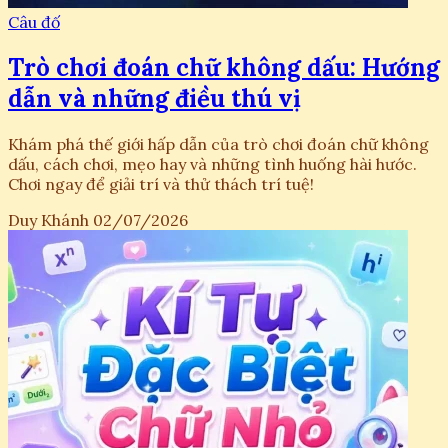
Câu đố
Trò chơi đoán chữ không dấu: Hướng
dẫn và những điều thú vị
Khám phá thế giới hấp dẫn của trò chơi đoán chữ không
dấu, cách chơi, mẹo hay và những tình huống hài hước.
Chơi ngay để giải trí và thử thách trí tuệ!
Duy Khánh
02/07/2026