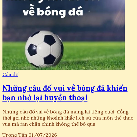
Câu đố
Những câu đố vui về bóng đá khiến
bạn nhớ lại huyền thoại
Những câu đố vui về bóng đá mang lại tiếng cười, đồng
thời gợi nhớ những khoảnh khắc lịch sử của môn thể thao
vua mà fan chân chính không thể bỏ qua.
Trọng Tấn
01/07/2026