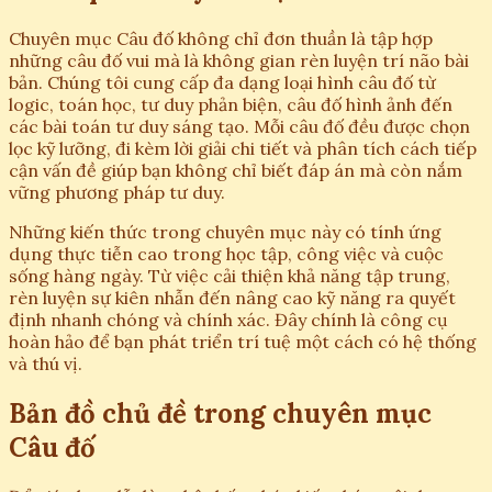
Chuyên mục Câu đố không chỉ đơn thuần là tập hợp
những câu đố vui mà là không gian rèn luyện trí não bài
bản. Chúng tôi cung cấp đa dạng loại hình câu đố từ
logic, toán học, tư duy phản biện, câu đố hình ảnh đến
các bài toán tư duy sáng tạo. Mỗi câu đố đều được chọn
lọc kỹ lưỡng, đi kèm lời giải chi tiết và phân tích cách tiếp
cận vấn đề giúp bạn không chỉ biết đáp án mà còn nắm
vững phương pháp tư duy.
Những kiến thức trong chuyên mục này có tính ứng
dụng thực tiễn cao trong học tập, công việc và cuộc
sống hàng ngày. Từ việc cải thiện khả năng tập trung,
rèn luyện sự kiên nhẫn đến nâng cao kỹ năng ra quyết
định nhanh chóng và chính xác. Đây chính là công cụ
hoàn hảo để bạn phát triển trí tuệ một cách có hệ thống
và thú vị.
Bản đồ chủ đề trong chuyên mục
Câu đố