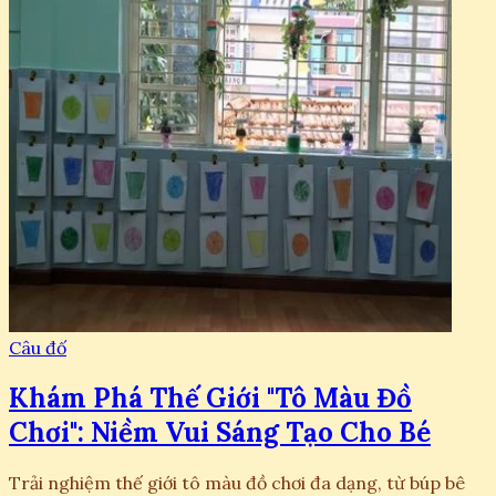
Câu đố
Khám Phá Thế Giới "Tô Màu Đồ
Chơi": Niềm Vui Sáng Tạo Cho Bé
Trải nghiệm thế giới tô màu đồ chơi đa dạng, từ búp bê