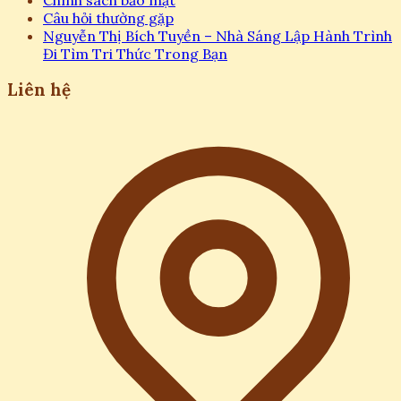
Câu hỏi thường gặp
Nguyễn Thị Bích Tuyền – Nhà Sáng Lập Hành Trình
Đi Tìm Tri Thức Trong Bạn
Liên hệ