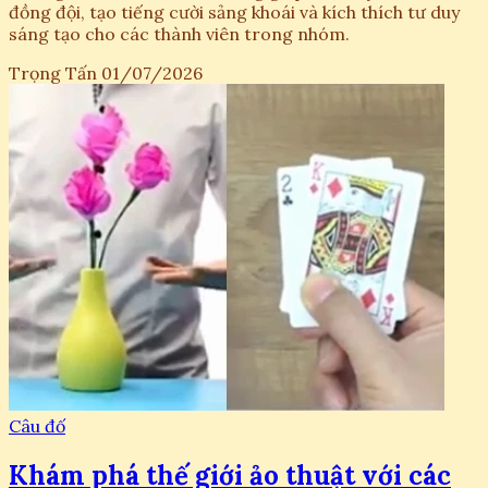
đồng đội, tạo tiếng cười sảng khoái và kích thích tư duy
sáng tạo cho các thành viên trong nhóm.
Trọng Tấn
01/07/2026
Câu đố
Khám phá thế giới ảo thuật với các