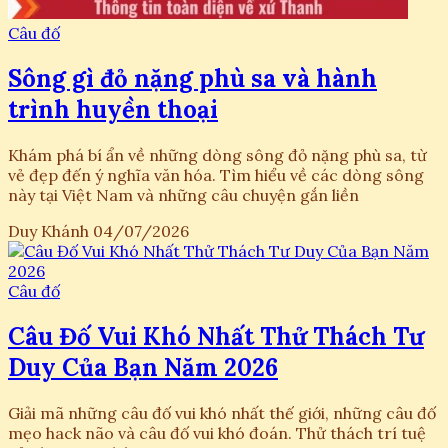
Câu đố
Sông gì đỏ nặng phù sa và hành
trình huyền thoại
Khám phá bí ẩn về những dòng sông đỏ nặng phù sa, từ
vẻ đẹp đến ý nghĩa văn hóa. Tìm hiểu về các dòng sông
này tại Việt Nam và những câu chuyện gắn liền
Duy Khánh
04/07/2026
Câu đố
Câu Đố Vui Khó Nhất Thử Thách Tư
Duy Của Bạn Năm 2026
Giải mã những câu đố vui khó nhất thế giới, những câu đố
mẹo hack não và câu đố vui khó đoán. Thử thách trí tuệ