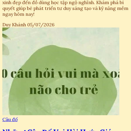
xinh đẹp đến đồ dùng học tập ngộ nghĩnh. Khám phá bí
quyết giúp bé phát triển tư duy sáng tạo và kỹ năng mềm
ngay hôm nay!
Duy Khánh
05/07/2026
Câu đố