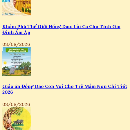
Khám Phá Thế Giới Đồng Dao: Lời Ca Cho Tình Gia
Đình Ấm Áp
08/08/2026
Giáo án Đồng Dao Con Voi Cho Trẻ Mầm Non Chi Tiết
2026
08/08/2026