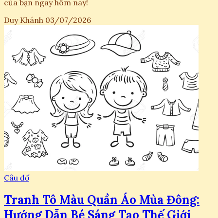
của bạn ngay hôm nay!
Duy Khánh
03/07/2026
Câu đố
Tranh Tô Màu Quần Áo Mùa Đông:
Hướng Dẫn Bé Sáng Tạo Thế Giới