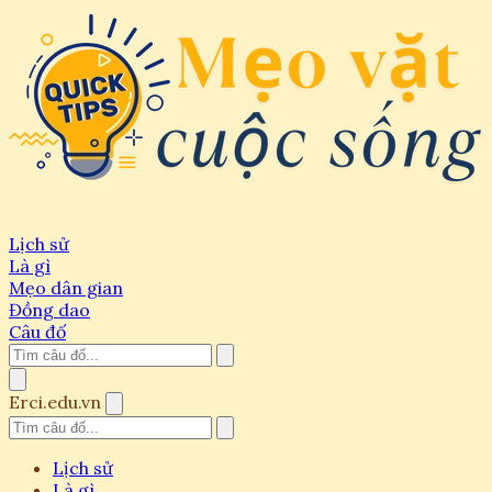
Lịch sử
Là gì
Mẹo dân gian
Đồng dao
Câu đố
Erci.edu.vn
Lịch sử
Là gì