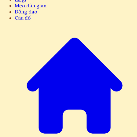
Mẹo dân gian
Đồng dao
Câu đố