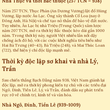
Nhà Thục và thời Bắc thuộc (257 TCN – 938)
Năm 257 TCN, Thục Phán (An Dương Vương) lật đổ Hùng
Vương, lập nước Âu Lạc. Ông xây thành Cổ Loa (nay ở
Đông Anh, Hà Nội) và chế tạo nỏ thần để bảo vệ đất nước.
Tuy nhiên, Âu Lạc bị nhà Triệu (Trung Quốc) xâm lược
năm 207 TCN, mở ra thời kỳ Bắc thuộc kéo dài gần 1000
năm. Trong thời kỳ này, người Việt nhiều lần nổi dậy
chống ách đô hộ, với các cuộc khởi nghĩa tiêu biểu như
Hai Bà Trưng (40-43), Bà Triệu (248), và Mai Thúc Loan
(722), thể hiện ý chí độc lập mạnh mẽ.
Thời kỳ độc lập sơ khai và nhà Lý,
Trần
Sau chiến thắng Bạch Đằng năm 938, Việt Nam giành lại
độc lập, mở ra thời kỳ phong kiến tự chủ với các triều đại
Ngô, Đinh, Tiền Lê, Lý, và Trần, đánh dấu sự phát triển
rực rỡ về chính trị, kinh tế và văn hóa.
Nhà Ngô, Đinh, Tiền Lê (939-1009)