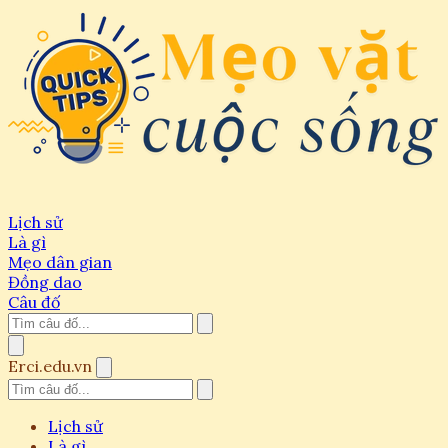
Lịch sử
Là gì
Mẹo dân gian
Đồng dao
Câu đố
Erci.edu.vn
Lịch sử
Là gì