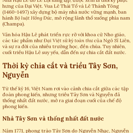
Nhà Hậu Lê do Lê Lợi sáng lập, được xem là thời kỳ phục
hưng của Đại Việt. Vua Lê Thái Tổ và Lê Thánh Tông
(1460-1497) xây dựng bộ máy nhà nước vững mạnh, ban
hành
Bộ luật Hồng Đức
, mở rộng lãnh thổ xuống phía nam
(Champa).
Văn hóa Hậu Lê phát triển rực rỡ với khoa cử Nho giáo,
các tác phẩm như
Đại Việt sử ký toàn thư
của Ngô Sĩ Liên,
và sự ra đời của nhiều trường học, đền chùa. Tuy nhiên,
cuối triều Hậu Lê suy yếu, dẫn đến sự chia cắt đất nước.
Thời kỳ chia cắt và triều Tây Sơn,
Nguyễn
Từ thế kỷ 16, Việt Nam rơi vào cảnh chia cắt giữa các tập
đoàn phong kiến, nhưng triều Tây Sơn và Nguyễn đã
thống nhất đất nước, mở ra giai đoạn cuối của chế độ
phong kiến.
Nhà Tây Sơn và thống nhất đất nước
Năm 1771, phong trào Tây Sơn do Nguyễn Nhạc, Nguyễn