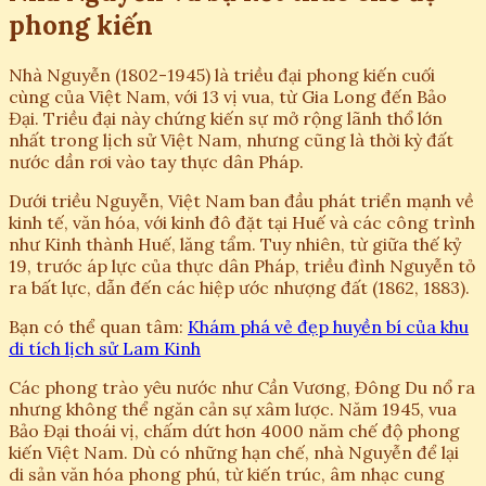
phong kiến
Nhà Nguyễn (1802-1945) là triều đại phong kiến cuối
cùng của Việt Nam, với 13 vị vua, từ Gia Long đến Bảo
Đại. Triều đại này chứng kiến sự mở rộng lãnh thổ lớn
nhất trong lịch sử Việt Nam, nhưng cũng là thời kỳ đất
nước dần rơi vào tay thực dân Pháp.
Dưới triều Nguyễn, Việt Nam ban đầu phát triển mạnh về
kinh tế, văn hóa, với kinh đô đặt tại Huế và các công trình
như Kinh thành Huế, lăng tẩm. Tuy nhiên, từ giữa thế kỷ
19, trước áp lực của thực dân Pháp, triều đình Nguyễn tỏ
ra bất lực, dẫn đến các hiệp ước nhượng đất (1862, 1883).
Bạn có thể quan tâm:
Khám phá vẻ đẹp huyền bí của khu
di tích lịch sử Lam Kinh
Các phong trào yêu nước như Cần Vương, Đông Du nổ ra
nhưng không thể ngăn cản sự xâm lược. Năm 1945, vua
Bảo Đại thoái vị, chấm dứt hơn 4000 năm chế độ phong
kiến Việt Nam. Dù có những hạn chế, nhà Nguyễn để lại
di sản văn hóa phong phú, từ kiến trúc, âm nhạc cung