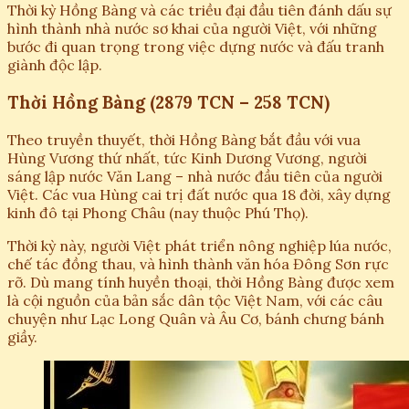
Thời kỳ Hồng Bàng và các triều đại đầu tiên đánh dấu sự
hình thành nhà nước sơ khai của người Việt, với những
bước đi quan trọng trong việc dựng nước và đấu tranh
giành độc lập.
Thời Hồng Bàng (2879 TCN – 258 TCN)
Theo truyền thuyết, thời Hồng Bàng bắt đầu với vua
Hùng Vương thứ nhất, tức Kinh Dương Vương, người
sáng lập nước Văn Lang – nhà nước đầu tiên của người
Việt. Các vua Hùng cai trị đất nước qua 18 đời, xây dựng
kinh đô tại Phong Châu (nay thuộc Phú Thọ).
Thời kỳ này, người Việt phát triển nông nghiệp lúa nước,
chế tác đồng thau, và hình thành văn hóa Đông Sơn rực
rỡ. Dù mang tính huyền thoại, thời Hồng Bàng được xem
là cội nguồn của bản sắc dân tộc Việt Nam, với các câu
chuyện như Lạc Long Quân và Âu Cơ, bánh chưng bánh
giầy.