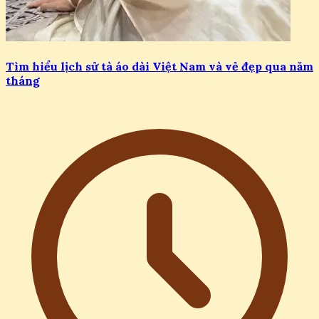
Tìm hiểu lịch sử tà áo dài Việt Nam và vẻ đẹp qua năm
tháng