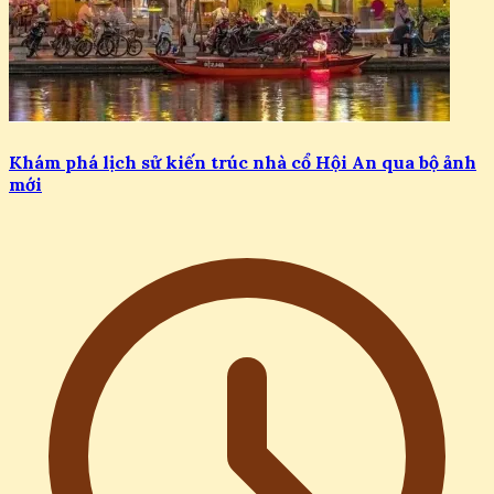
Khám phá lịch sử kiến trúc nhà cổ Hội An qua bộ ảnh
mới