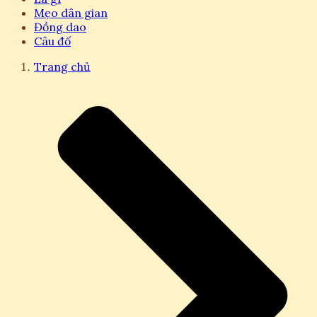
Mẹo dân gian
Đồng dao
Câu đố
Trang chủ