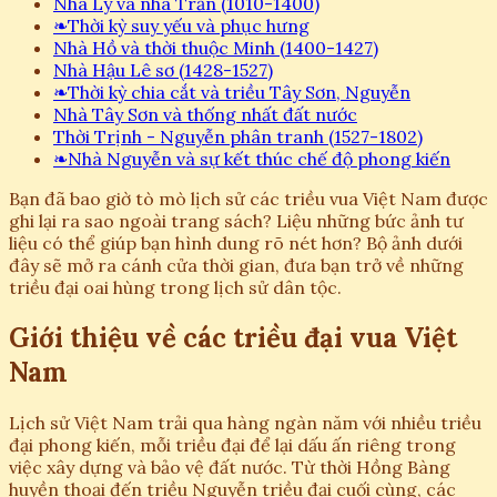
Nhà Lý và nhà Trần (1010-1400)
❧
Thời kỳ suy yếu và phục hưng
Nhà Hồ và thời thuộc Minh (1400-1427)
Nhà Hậu Lê sơ (1428-1527)
❧
Thời kỳ chia cắt và triều Tây Sơn, Nguyễn
Nhà Tây Sơn và thống nhất đất nước
Thời Trịnh - Nguyễn phân tranh (1527-1802)
❧
Nhà Nguyễn và sự kết thúc chế độ phong kiến
Bạn đã bao giờ tò mò lịch sử các triều vua Việt Nam được
ghi lại ra sao ngoài trang sách? Liệu những bức ảnh tư
liệu có thể giúp bạn hình dung rõ nét hơn? Bộ ảnh dưới
đây sẽ mở ra cánh cửa thời gian, đưa bạn trở về những
triều đại oai hùng trong lịch sử dân tộc.
Giới thiệu về các triều đại vua Việt
Nam
Lịch sử Việt Nam trải qua hàng ngàn năm với nhiều triều
đại phong kiến, mỗi triều đại để lại dấu ấn riêng trong
việc xây dựng và bảo vệ đất nước. Từ thời Hồng Bàng
huyền thoại đến triều Nguyễn triều đại cuối cùng, các