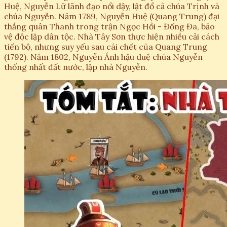
Huệ, Nguyễn Lữ lãnh đạo nổi dậy, lật đổ cả chúa Trịnh và
chúa Nguyễn. Năm 1789, Nguyễn Huệ (Quang Trung) đại
thắng quân Thanh trong trận Ngọc Hồi - Đống Đa, bảo
vệ độc lập dân tộc. Nhà Tây Sơn thực hiện nhiều cải cách
tiến bộ, nhưng suy yếu sau cái chết của Quang Trung
(1792). Năm 1802, Nguyễn Ánh hậu duệ chúa Nguyễn
thống nhất đất nước, lập nhà Nguyễn.