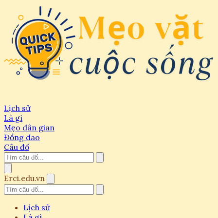
Lịch sử
Là gì
Mẹo dân gian
Đồng dao
Câu đố
Erci.edu.vn
Lịch sử
Là gì