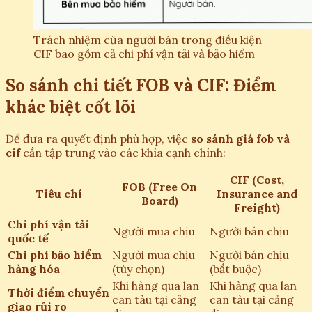
Trách nhiệm của người bán trong điều kiện
CIF bao gồm cả chi phí vận tải và bảo hiểm
So sánh chi tiết FOB và CIF: Điểm
khác biệt cốt lõi
Để đưa ra quyết định phù hợp, việc
so sánh giá fob và
cif
cần tập trung vào các khía cạnh chính:
CIF (Cost,
FOB (Free On
Tiêu chí
Insurance and
Board)
Freight)
Chi phí vận tải
Người mua chịu
Người bán chịu
quốc tế
Chi phí bảo hiểm
Người mua chịu
Người bán chịu
hàng hóa
(tùy chọn)
(bắt buộc)
Khi hàng qua lan
Khi hàng qua lan
Thời điểm chuyển
can tàu tại cảng
can tàu tại cảng
giao rủi ro