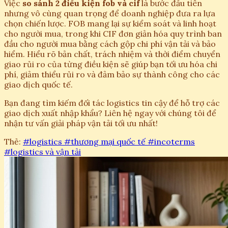
Việc
so sánh 2 điều kiện fob và cif
là bước đầu tiên
nhưng vô cùng quan trọng để doanh nghiệp đưa ra lựa
chọn chiến lược. FOB mang lại sự kiểm soát và linh hoạt
cho người mua, trong khi CIF đơn giản hóa quy trình ban
đầu cho người mua bằng cách gộp chi phí vận tải và bảo
hiểm. Hiểu rõ bản chất, trách nhiệm và thời điểm chuyển
giao rủi ro của từng điều kiện sẽ giúp bạn tối ưu hóa chi
phí, giảm thiểu rủi ro và đảm bảo sự thành công cho các
giao dịch quốc tế.
Bạn đang tìm kiếm đối tác logistics tin cậy để hỗ trợ các
giao dịch xuất nhập khẩu? Liên hệ ngay với chúng tôi để
nhận tư vấn giải pháp vận tải tối ưu nhất!
Thẻ:
#logistics
#thương mại quốc tế
#incoterms
#logistics và vận tải