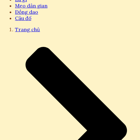
Mẹo dân gian
Đồng dao
Câu đố
Trang chủ