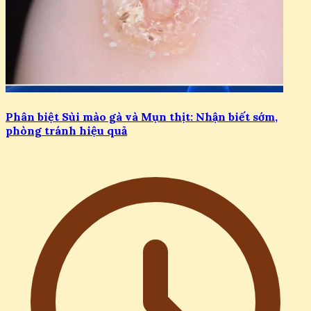
Phân biệt Sùi mào gà và Mụn thịt: Nhận biết sớm,
phòng tránh hiệu quả