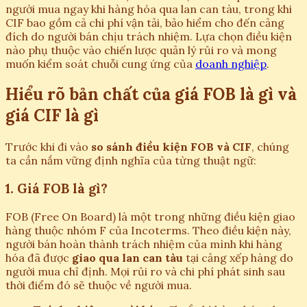
người mua ngay khi hàng hóa qua lan can tàu, trong khi
CIF bao gồm cả chi phí vận tải, bảo hiểm cho đến cảng
đích do người bán chịu trách nhiệm. Lựa chọn điều kiện
nào phụ thuộc vào chiến lược quản lý rủi ro và mong
muốn kiểm soát chuỗi cung ứng của
doanh nghiệp
.
Hiểu rõ bản chất của giá FOB là gì và
giá CIF là gì
Trước khi đi vào
so sánh điều kiện FOB và CIF
, chúng
ta cần nắm vững định nghĩa của từng thuật ngữ:
1. Giá FOB là gì?
FOB (Free On Board) là một trong những điều kiện giao
hàng thuộc nhóm F của Incoterms. Theo điều kiện này,
người bán hoàn thành trách nhiệm của mình khi hàng
hóa đã được
giao qua lan can tàu
tại cảng xếp hàng do
người mua chỉ định. Mọi rủi ro và chi phí phát sinh sau
thời điểm đó sẽ thuộc về người mua.