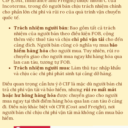
CIF (Cost, Insurance and Freight) thuộc nhóm C của
Incoterms, trong đó người bán chịu trách nhiệm chính
cho phần lớn chi phí và rủi ro của quá trình vận chuyển
quốc tế.
Trách nhiệm người bán:
Bao gồm tất cả trách
nhiệm của người bán theo điều kiện FOB, cộng
thêm việc thuê tàu và chịu
chi phí vận tải
cho đến
cảng đích. Người bán cũng có nghĩa vụ mua
bảo
hiểm hàng hóa
cho người mua. Tuy nhiên, rủi ro
chuyển giao cho người mua ngay khi hàng hóa qua
lan can tàu, tương tự FOB.
Trách nhiệm người mua:
Làm thủ tục nhập khẩu
và chịu các chi phí phát sinh tại cảng dỡ hàng.
Điều quan trọng cần lưu ý ở CIF là mặc dù người bán chi
trả chi phí vận tải và bảo hiểm, nhưng
rủi ro mất mát
hoặc hư hỏng hàng hóa
được chuyển giao cho người
mua ngay tại thời điểm hàng hóa qua lan can tàu ở cảng
đi. Điều này khác biệt với CFR (Cost and Freight), nơi
người bán chỉ chịu chi phí vận tải mà không cần mua bảo
hiểm.