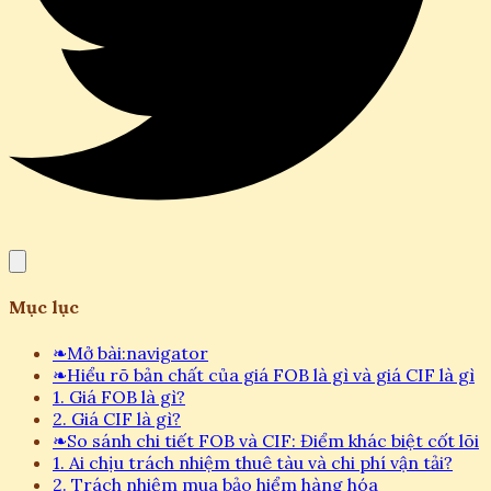
Mục lục
❧
Mở bài:navigator
❧
Hiểu rõ bản chất của giá FOB là gì và giá CIF là gì
1. Giá FOB là gì?
2. Giá CIF là gì?
❧
So sánh chi tiết FOB và CIF: Điểm khác biệt cốt lõi
1. Ai chịu trách nhiệm thuê tàu và chi phí vận tải?
2. Trách nhiệm mua bảo hiểm hàng hóa