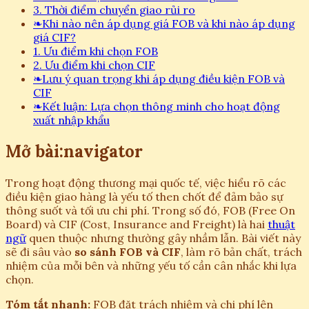
3. Thời điểm chuyển giao rủi ro
❧
Khi nào nên áp dụng giá FOB và khi nào áp dụng
giá CIF?
1. Ưu điểm khi chọn FOB
2. Ưu điểm khi chọn CIF
❧
Lưu ý quan trọng khi áp dụng điều kiện FOB và
CIF
❧
Kết luận: Lựa chọn thông minh cho hoạt động
xuất nhập khẩu
Mở bài:navigator
Trong hoạt động thương mại quốc tế, việc hiểu rõ các
điều kiện giao hàng là yếu tố then chốt để đảm bảo sự
thông suốt và tối ưu chi phí. Trong số đó, FOB (Free On
Board) và CIF (Cost, Insurance and Freight) là hai
thuật
ngữ
quen thuộc nhưng thường gây nhầm lẫn. Bài viết này
sẽ đi sâu vào
so sánh FOB và CIF
, làm rõ bản chất, trách
nhiệm của mỗi bên và những yếu tố cần cân nhắc khi lựa
chọn.
Tóm tắt nhanh:
FOB đặt trách nhiệm và chi phí lên