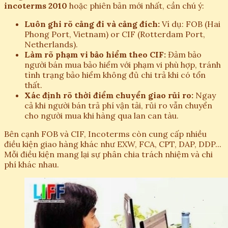
incoterms 2010
hoặc phiên bản mới nhất, cần chú ý:
Luôn ghi rõ cảng đi và cảng đích:
Ví dụ: FOB (Hai
Phong Port, Vietnam) or CIF (Rotterdam Port,
Netherlands).
Làm rõ phạm vi bảo hiểm theo CIF:
Đảm bảo
người bán mua bảo hiểm với phạm vi phù hợp, tránh
tình trạng bảo hiểm không đủ chi trả khi có tổn
thất.
Xác định rõ thời điểm chuyển giao rủi ro:
Ngay
cả khi người bán trả phí vận tải, rủi ro vẫn chuyển
cho người mua khi hàng qua lan can tàu.
Bên cạnh FOB và CIF, Incoterms còn cung cấp nhiều
điều kiện giao hàng khác như EXW, FCA, CPT, DAP, DDP...
Mỗi điều kiện mang lại sự phân chia trách nhiệm và chi
phí khác nhau.