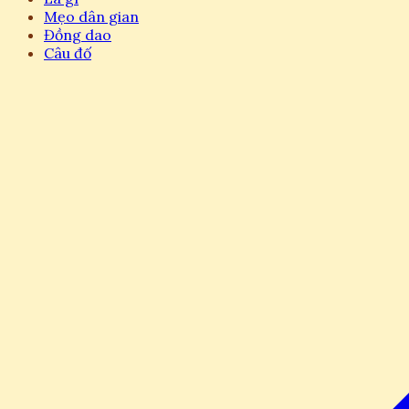
Mẹo dân gian
Đồng dao
Câu đố