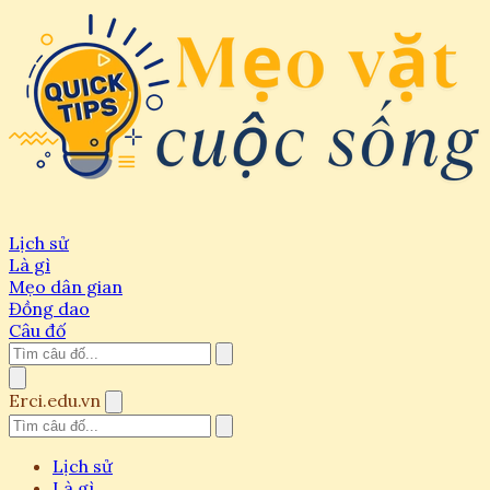
Lịch sử
Là gì
Mẹo dân gian
Đồng dao
Câu đố
Erci.edu.vn
Lịch sử
Là gì