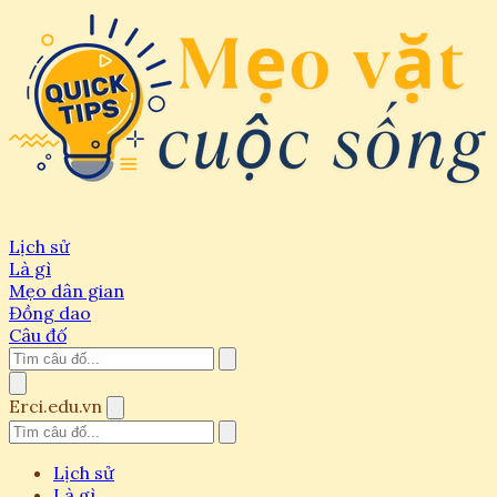
Lịch sử
Là gì
Mẹo dân gian
Đồng dao
Câu đố
Erci.edu.vn
Lịch sử
Là gì