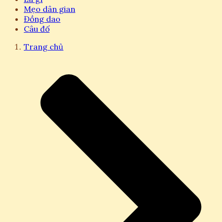
Mẹo dân gian
Đồng dao
Câu đố
Trang chủ