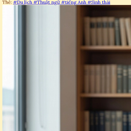
Thẻ:
#Du lịch
#Thuật ngữ
#tiếng Anh
#Sinh thái