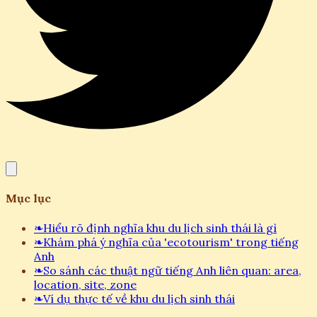
Mục lục
❧
Hiểu rõ định nghĩa khu du lịch sinh thái là gì
❧
Khám phá ý nghĩa của 'ecotourism' trong tiếng
Anh
❧
So sánh các thuật ngữ tiếng Anh liên quan: area,
location, site, zone
❧
Ví dụ thực tế về khu du lịch sinh thái