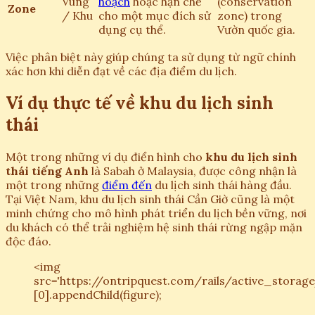
Vùng
hoạch
hoặc hạn chế
(conservation
Zone
/ Khu
cho một mục đích sử
zone) trong
dụng cụ thể.
Vườn quốc gia.
Việc phân biệt này giúp chúng ta sử dụng từ ngữ chính
xác hơn khi diễn đạt về các địa điểm du lịch.
Ví dụ thực tế về khu du lịch sinh
thái
Một trong những ví dụ điển hình cho
khu du lịch sinh
thái tiếng Anh
là Sabah ở Malaysia, được công nhận là
một trong những
điểm đến
du lịch sinh thái hàng đầu.
Tại Việt Nam, khu du lịch sinh thái Cần Giờ cũng là một
minh chứng cho mô hình phát triển du lịch bền vững, nơi
du khách có thể trải nghiệm hệ sinh thái rừng ngập mặn
độc đáo.
<img
src='https://ontripquest.com/rails/activ
[0].appendChild(figure);