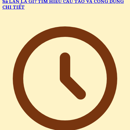
Sà LAN LÀ GÌ? TÌM HIỂU CẤU TẠO VÀ CÔNG DỤNG
CHI TIẾT