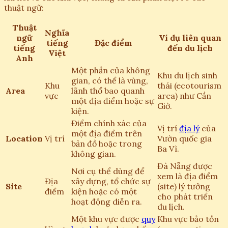
thuật ngữ:
Thuật
Nghĩa
ngữ
Ví dụ liên quan
tiếng
Đặc điểm
tiếng
đến du lịch
Việt
Anh
Một phần của không
Khu du lịch sinh
gian, có thể là vùng,
Khu
thái (ecotourism
Area
lãnh thổ bao quanh
vực
area) như Cần
một địa điểm hoặc sự
Giờ.
kiện.
Điểm chính xác của
Vị trí
địa lý
của
một địa điểm trên
Location
Vị trí
Vườn quốc gia
bản đồ hoặc trong
Ba Vì.
không gian.
Đà Nẵng được
Nơi cụ thể dùng để
xem là địa điểm
Địa
xây dựng, tổ chức sự
Site
(site) lý tưởng
điểm
kiện hoặc có một
cho phát triển
hoạt động diễn ra.
du lịch.
Một khu vực được
quy
Khu vực bảo tồn