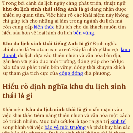
Trong bối cảnh du lịch ngày càng phát triển, thuật ngữ
khu du lịch sinh thái tiếng Anh là gì
đang nhận được
nhiều sự quan tâm. Việc hiểu rõ các khái niệm này không
chỉ giúp ích cho những ai làm trong ngành du lịch mà
còn cung cấp
kiến thức
hữu ích cho du khách muốn tìm
hiểu sâu hơn về loại hình du lịch
bền vững
.
Khu du lịch sinh thái tiếng Anh là gì?
Định nghĩa
chính xác là 'ecotourism area'. Đây là những khu vực
kinh
doanh
du lịch dựa vào thiên nhiên và văn hóa bản địa,
gắn liền với giáo dục môi trường, đóng góp cho nỗ lực
bảo tồn và phát triển bền vững, đồng thời khuyến khích
sự tham gia tích cực của
cộng đồng
địa phương.
Hiểu rõ định nghĩa khu du lịch sinh
thái là gì
Khái niệm
khu du lịch sinh thái là gì
nhấn mạnh vào
việc khai thác tiềm năng thiên nhiên và văn hóa một cách
có trách nhiệm. Mục tiêu cốt lõi là tạo ra giá trị
kinh tế
song hành với việc
bảo vệ môi trường
và phát huy bản sắc
văn hóa địa phương. Du lịch sinh thái không chỉ là tham