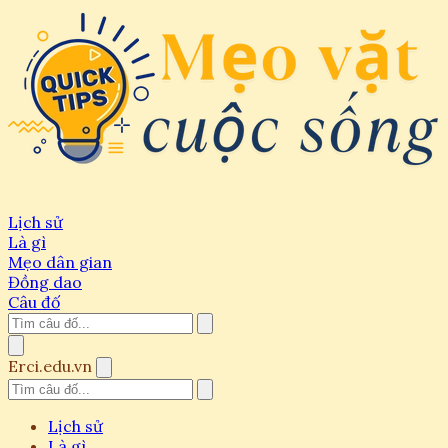
Lịch sử
Là gì
Mẹo dân gian
Đồng dao
Câu đố
Erci.edu.vn
Lịch sử
Là gì