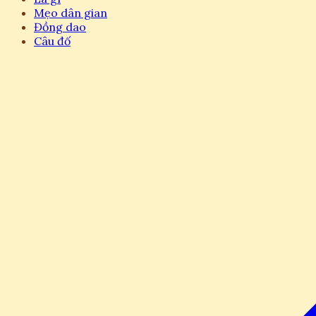
Mẹo dân gian
Đồng dao
Câu đố