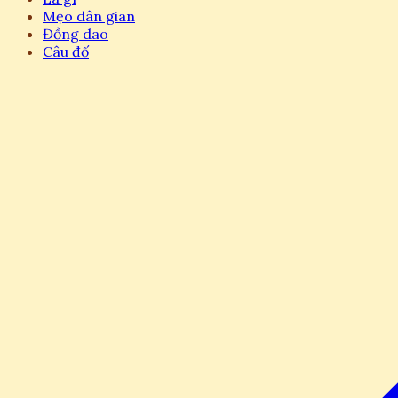
Mẹo dân gian
Đồng dao
Câu đố