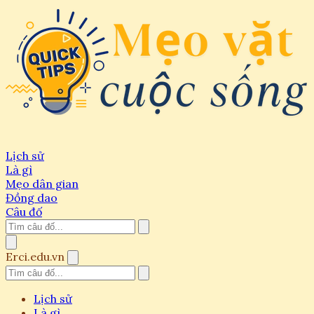
Lịch sử
Là gì
Mẹo dân gian
Đồng dao
Câu đố
Erci.edu.vn
Lịch sử
Là gì