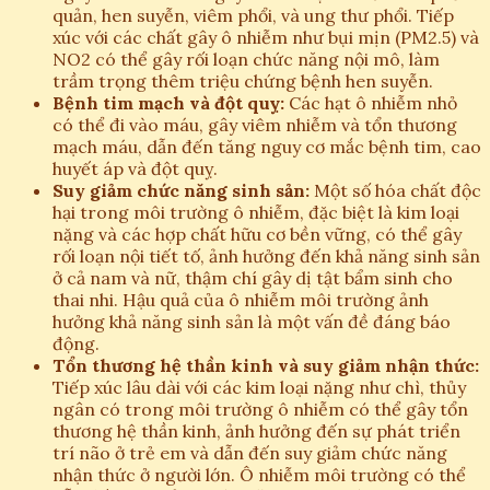
quản, hen suyễn, viêm phổi, và ung thư phổi. Tiếp
xúc với các chất gây ô nhiễm như bụi mịn (PM2.5) và
NO2 có thể gây rối loạn chức năng nội mô, làm
trầm trọng thêm triệu chứng bệnh hen suyễn.
Bệnh tim mạch và đột quỵ:
Các hạt ô nhiễm nhỏ
có thể đi vào máu, gây viêm nhiễm và tổn thương
mạch máu, dẫn đến tăng nguy cơ mắc bệnh tim, cao
huyết áp và đột quỵ.
Suy giảm chức năng sinh sản:
Một số hóa chất độc
hại trong môi trường ô nhiễm, đặc biệt là kim loại
nặng và các hợp chất hữu cơ bền vững, có thể gây
rối loạn nội tiết tố, ảnh hưởng đến khả năng sinh sản
ở cả nam và nữ, thậm chí gây dị tật bẩm sinh cho
thai nhi. Hậu quả của ô nhiễm môi trường ảnh
hưởng khả năng sinh sản là một vấn đề đáng báo
động.
Tổn thương hệ thần kinh và suy giảm nhận thức:
Tiếp xúc lâu dài với các kim loại nặng như chì, thủy
ngân có trong môi trường ô nhiễm có thể gây tổn
thương hệ thần kinh, ảnh hưởng đến sự phát triển
trí não ở trẻ em và dẫn đến suy giảm chức năng
nhận thức ở người lớn. Ô nhiễm môi trường có thể