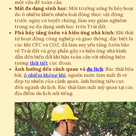
một vấn đề toàn cầu.
Mất đa dạng sinh học:
Môi trường sống bị hủy hoại
do ô nhiễm khiến nhiều loài động thực vật đứng
trước nguy cơ tuyệt chủng, làm suy giảm nghiêm
trọng sự đa dạng sinh học trên Trái đất.
Phá hủy tầng ôzôn và hiệu ứng nhà kính:
Khí thải
từ hoạt động công nghiệp và giao thông, đặc biệt là
các khí CFC và CO2, đã làm suy yếu tầng ôzôn bảo
vệ Trái đất và góp phần gây ra hiệu ứng nhà kính,
dẫn đến biến đổi khí hậu toàn cầu với những hiện
tượng
thời tiết
cực đoan.
Ảnh hưởng đến cảnh quan và
du lịch
:
Rác thải bừa
bãi,
ô nhiễm không khí
, nguồn nước làm mất đi vẻ
đẹp tự nhiên của cảnh quan, ảnh hưởng tiêu cực
đến ngành du lịch. Rác thải làm mất mỹ quan tại các
địa điểm du lịch nổi tiếng.