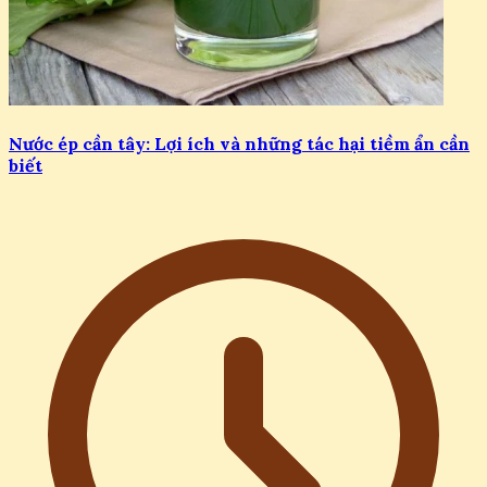
Nước ép cần tây: Lợi ích và những tác hại tiềm ẩn cần
biết