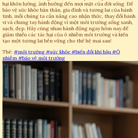
hại khôn lường, ảnh hưởng đến mọi mặt của đời sống. Để
bảo vệ sức khỏe bản thân, gia đình và tương lai của hành
tinh, mỗi chúng ta cần nâng cao nhận thức, thay đổi hành
vi và chung tay hành động vì một môi trường sống xanh,
sạch, đẹp. Hãy cùng nhau hành động ngay hôm nay để
giảm thiểu các tác hại của ô nhiễm môi trường và kiến
tạo một tương lai bền vững cho thế hệ mai sau!
Thẻ:
#môi trường
#sức khỏe
#biến đổi khí hậu
#Ô
nhiễm
#bảo vệ môi trường