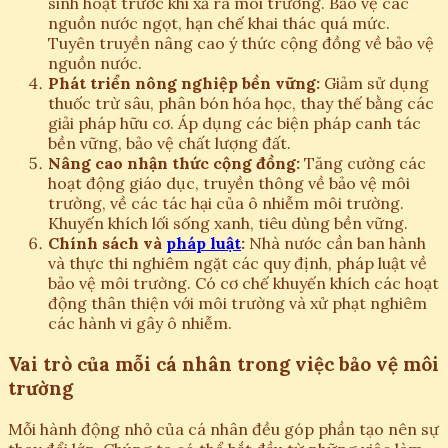
sinh hoạt trước khi xả ra môi trường. Bảo vệ các
nguồn nước ngọt, hạn chế khai thác quá mức.
Tuyên truyền nâng cao ý thức cộng đồng về bảo vệ
nguồn nước.
Phát triển nông nghiệp bền vững:
Giảm sử dụng
thuốc trừ sâu, phân bón hóa học, thay thế bằng các
giải pháp hữu cơ. Áp dụng các biện pháp canh tác
bền vững, bảo vệ chất lượng đất.
Nâng cao nhận thức cộng đồng:
Tăng cường các
hoạt động giáo dục, truyền thông về bảo vệ môi
trường, về các tác hại của ô nhiễm môi trường.
Khuyến khích lối sống xanh, tiêu dùng bền vững.
Chính sách và
pháp luật
:
Nhà nước cần ban hành
và thực thi nghiêm ngặt các quy định, pháp luật về
bảo vệ môi trường. Có cơ chế khuyến khích các hoạt
động thân thiện với môi trường và xử phạt nghiêm
các hành vi gây ô nhiễm.
Vai trò của mỗi cá nhân trong việc bảo vệ môi
trường
Mỗi hành động nhỏ của cá nhân đều góp phần tạo nên sự