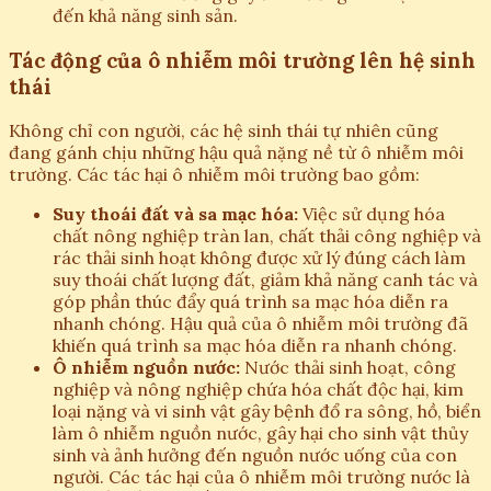
đến khả năng sinh sản.
Tác động của ô nhiễm môi trường lên hệ sinh
thái
Không chỉ con người, các hệ sinh thái tự nhiên cũng
đang gánh chịu những hậu quả nặng nề từ ô nhiễm môi
trường. Các tác hại ô nhiễm môi trường bao gồm:
Suy thoái đất và sa mạc hóa:
Việc sử dụng hóa
chất nông nghiệp tràn lan, chất thải công nghiệp và
rác thải sinh hoạt không được xử lý đúng cách làm
suy thoái chất lượng đất, giảm khả năng canh tác và
góp phần thúc đẩy quá trình sa mạc hóa diễn ra
nhanh chóng. Hậu quả của ô nhiễm môi trường đã
khiến quá trình sa mạc hóa diễn ra nhanh chóng.
Ô nhiễm nguồn nước:
Nước thải sinh hoạt, công
nghiệp và nông nghiệp chứa hóa chất độc hại, kim
loại nặng và vi sinh vật gây bệnh đổ ra sông, hồ, biển
làm ô nhiễm nguồn nước, gây hại cho sinh vật thủy
sinh và ảnh hưởng đến nguồn nước uống của con
người. Các tác hại của ô nhiễm môi trường nước là