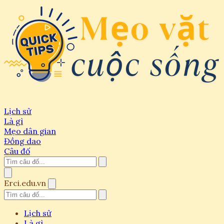
Lịch sử
Là gì
Mẹo dân gian
Đồng dao
Câu đố
Erci.edu.vn
Lịch sử
Là gì