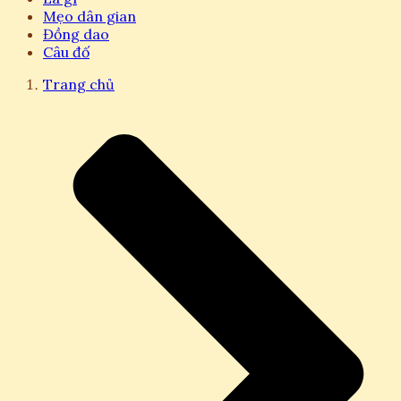
Mẹo dân gian
Đồng dao
Câu đố
Trang chủ