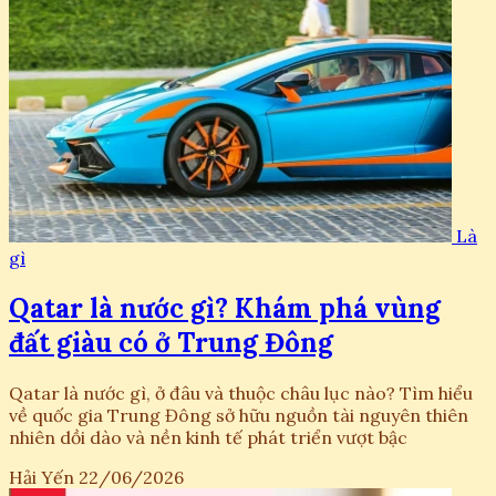
Là
gì
Qatar là nước gì? Khám phá vùng
đất giàu có ở Trung Đông
Qatar là nước gì, ở đâu và thuộc châu lục nào? Tìm hiểu
về quốc gia Trung Đông sở hữu nguồn tài nguyên thiên
nhiên dồi dào và nền kinh tế phát triển vượt bậc
Hải Yến
22/06/2026