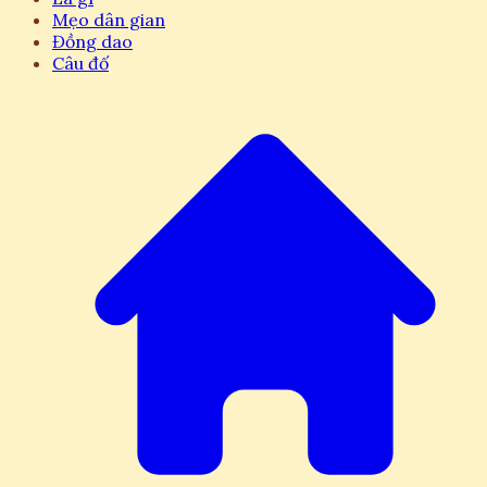
Mẹo dân gian
Đồng dao
Câu đố