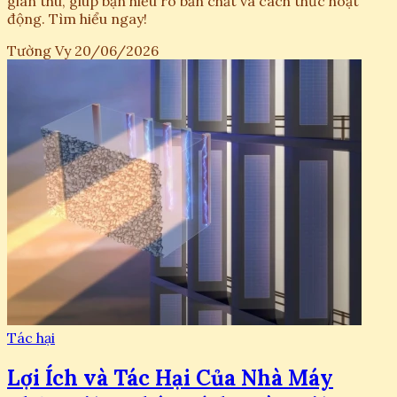
gián thu, giúp bạn hiểu rõ bản chất và cách thức hoạt
động. Tìm hiểu ngay!
Tường Vy
20/06/2026
Tác hại
Lợi Ích và Tác Hại Của Nhà Máy