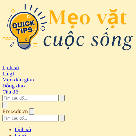
Lịch sử
Là gì
Mẹo dân gian
Đồng dao
Câu đố
Erci.edu.vn
Lịch sử
Là gì