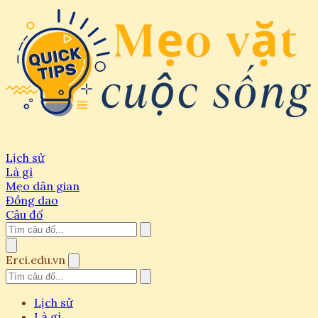
Lịch sử
Là gì
Mẹo dân gian
Đồng dao
Câu đố
Erci.edu.vn
Lịch sử
Là gì