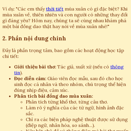
Ví dụ:
"Các em thấy
thời tiết
mùa xuân có gì đặc biệt? Khi
mùa xuân về, thiên nhiên và con người có những thay đổi
gì đáng yêu? Hôm nay, chúng ta sẽ cùng nhau khám phá
một bài đồng dao thật hay nói về mùa xuân nhé!"
2. Phần nội dung chính
Đây là phần trọng tâm, bao gồm các hoạt động học tập
chi tiết:
Giới thiệu bài thơ:
Tác giả, xuất xứ (nếu có
thông
tin
).
Đọc diễn cảm:
Giáo viên đọc mẫu, sau đó cho học
sinh đọc cá nhân và theo nhóm, chú trọng thể hiện
đúng nhịp điệu, cảm xúc.
Phân tích bài đồng dao mùa xuân:
Phân tích từng khổ thơ, từng câu thơ.
Làm rõ ý nghĩa của các từ ngữ, hình ảnh đặc
sắc.
Chỉ ra các biện pháp nghệ thuật được sử dụng
(điệp ngữ, nhân hóa, so sánh...).
Nêu bật chủ đề và thông điệp mà bài thơ muốn