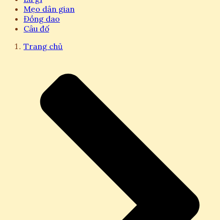
Mẹo dân gian
Đồng dao
Câu đố
Trang chủ