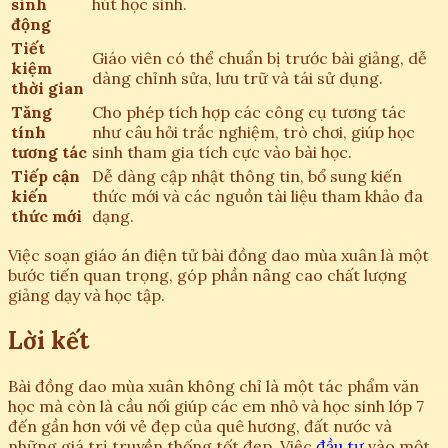
sinh
hút học sinh.
động
Tiết
Giáo viên có thể chuẩn bị trước bài giảng, dễ
kiệm
dàng chỉnh sửa, lưu trữ và tái sử dụng.
thời gian
Tăng
Cho phép tích hợp các công cụ tương tác
tính
như câu hỏi trắc nghiệm, trò chơi, giúp học
tương tác
sinh tham gia tích cực vào bài học.
Tiếp cận
Dễ dàng cập nhật thông tin, bổ sung kiến
kiến
thức mới và các nguồn tài liệu tham khảo đa
thức mới
dạng.
Việc soạn giáo án điện tử bài đồng dao mùa xuân là một
bước tiến quan trọng, góp phần nâng cao chất lượng
giảng dạy và học tập.
Lời kết
Bài đồng dao mùa xuân không chỉ là một tác phẩm văn
học mà còn là cầu nối giúp các em nhỏ và học sinh lớp 7
đến gần hơn với vẻ đẹp của quê hương, đất nước và
những giá trị truyền thống tốt đẹp. Việc
đầu tư
vào một