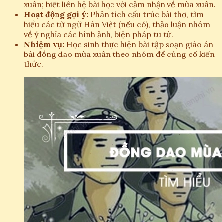
xuân; biết liên hệ bài học với cảm nhận về mùa xuân.
Hoạt động gợi ý:
Phân tích cấu trúc bài thơ, tìm
hiểu các từ ngữ Hán Việt (nếu có), thảo luận nhóm
về ý nghĩa các hình ảnh, biện pháp tu từ.
Nhiệm vụ:
Học sinh thực hiện bài tập soạn giáo án
bài đồng dao mùa xuân theo nhóm để củng cố kiến
thức.