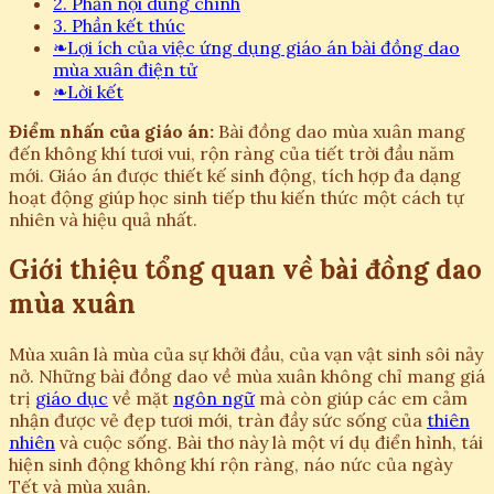
2. Phần nội dung chính
3. Phần kết thúc
❧
Lợi ích của việc ứng dụng giáo án bài đồng dao
mùa xuân điện tử
❧
Lời kết
Điểm nhấn của giáo án:
Bài đồng dao mùa xuân mang
đến không khí tươi vui, rộn ràng của tiết trời đầu năm
mới. Giáo án được thiết kế sinh động, tích hợp đa dạng
hoạt động giúp học sinh tiếp thu kiến thức một cách tự
nhiên và hiệu quả nhất.
Giới thiệu tổng quan về bài đồng dao
mùa xuân
Mùa xuân là mùa của sự khởi đầu, của vạn vật sinh sôi nảy
nở. Những bài đồng dao về mùa xuân không chỉ mang giá
trị
giáo dục
về mặt
ngôn ngữ
mà còn giúp các em cảm
nhận được vẻ đẹp tươi mới, tràn đầy sức sống của
thiên
nhiên
và cuộc sống. Bài thơ này là một ví dụ điển hình, tái
hiện sinh động không khí rộn ràng, náo nức của ngày
Tết và mùa xuân.