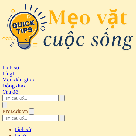
Lịch sử
Là gì
Mẹo dân gian
Đồng dao
Câu đố
Erci.edu.vn
Lịch sử
Là gì