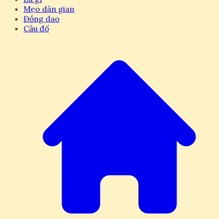
Mẹo dân gian
Đồng dao
Câu đố