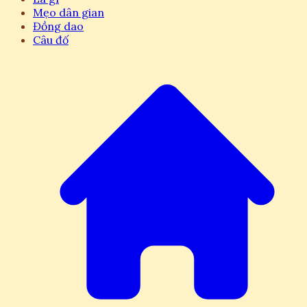
Mẹo dân gian
Đồng dao
Câu đố