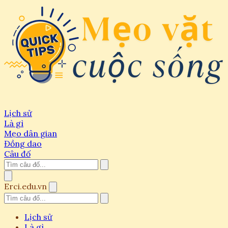
Lịch sử
Là gì
Mẹo dân gian
Đồng dao
Câu đố
Erci.edu.vn
Lịch sử
Là gì