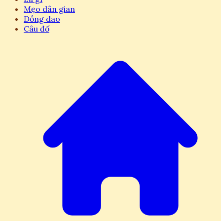
Mẹo dân gian
Đồng dao
Câu đố