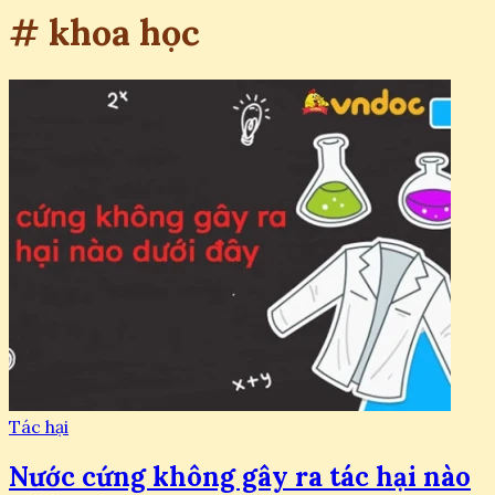
# khoa học
Tác hại
Nước cứng không gây ra tác hại nào