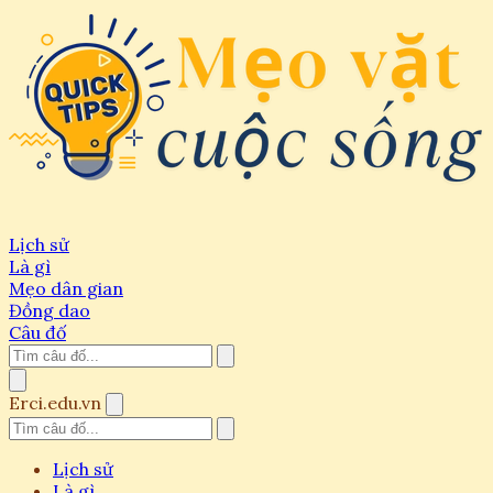
Lịch sử
Là gì
Mẹo dân gian
Đồng dao
Câu đố
Erci.edu.vn
Lịch sử
Là gì