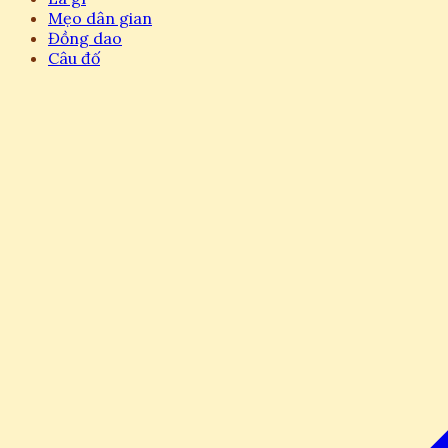
Mẹo dân gian
Đồng dao
Câu đố