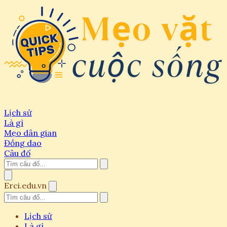
Lịch sử
Là gì
Mẹo dân gian
Đồng dao
Câu đố
Erci.edu.vn
Lịch sử
Là gì