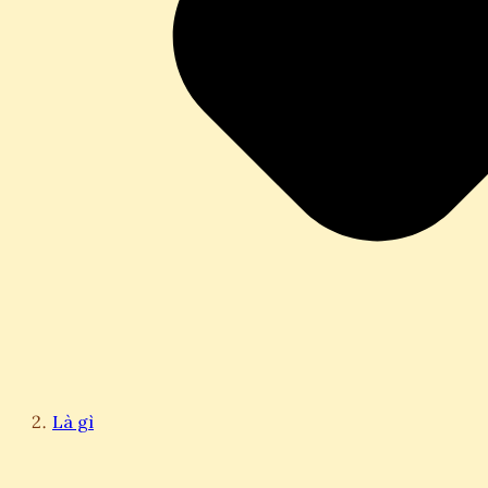
Là gì