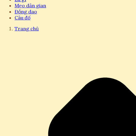
Mẹo dân gian
Đồng dao
Câu đố
Trang chủ