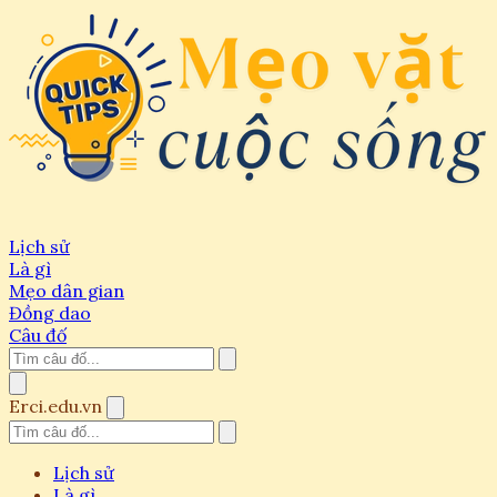
Lịch sử
Là gì
Mẹo dân gian
Đồng dao
Câu đố
Erci.edu.vn
Lịch sử
Là gì