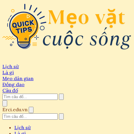
Lịch sử
Là gì
Mẹo dân gian
Đồng dao
Câu đố
Erci.edu.vn
Lịch sử
Là gì