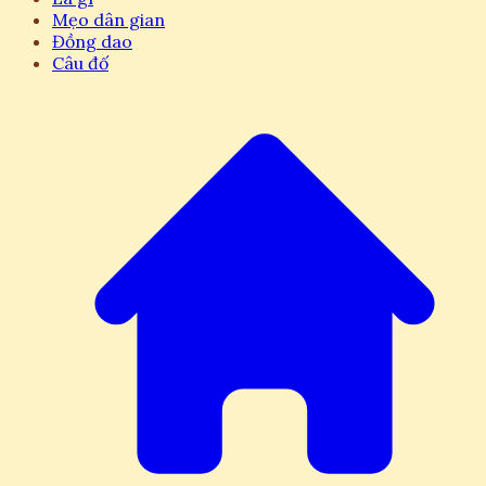
Mẹo dân gian
Đồng dao
Câu đố