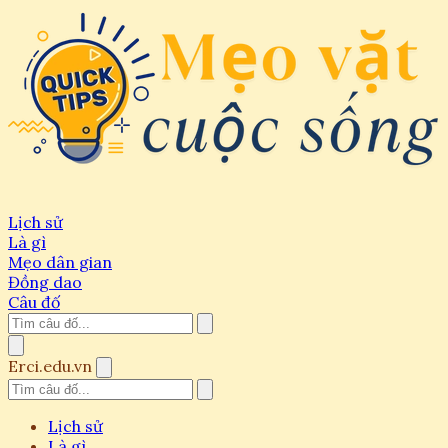
Lịch sử
Là gì
Mẹo dân gian
Đồng dao
Câu đố
Erci.edu.vn
Lịch sử
Là gì