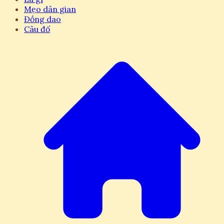
Mẹo dân gian
Đồng dao
Câu đố