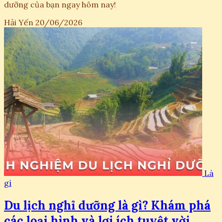
dưỡng của bạn ngay hôm nay!
Hải Yến
20/06/2026
Là
gì
Du lịch nghỉ dưỡng là gì? Khám phá
các loại hình và lợi ích tuyệt vời