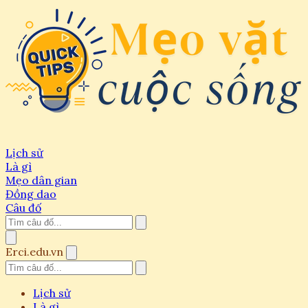
Lịch sử
Là gì
Mẹo dân gian
Đồng dao
Câu đố
Erci.edu.vn
Lịch sử
Là gì