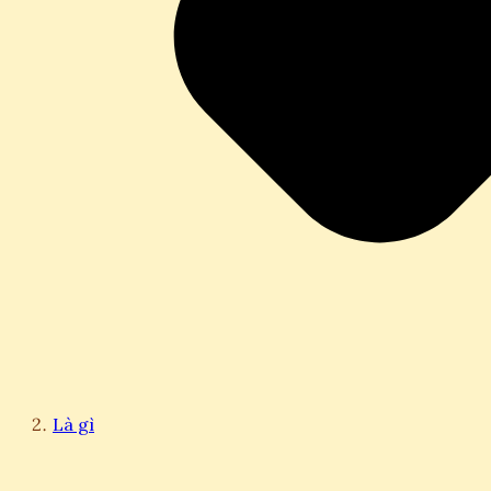
Là gì