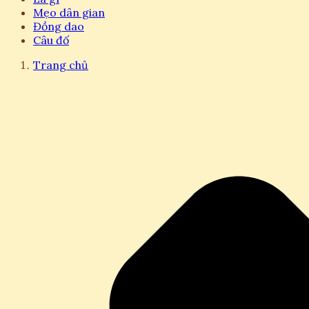
Mẹo dân gian
Đồng dao
Câu đố
Trang chủ