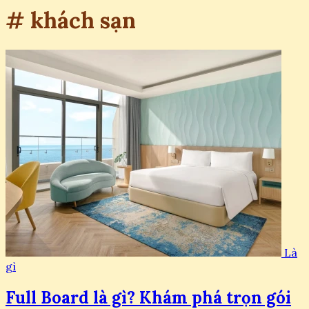
# khách sạn
Là
gì
Full Board là gì? Khám phá trọn gói