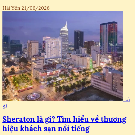
Hải Yến
21/06/2026
Là
gì
Sheraton là gì? Tìm hiểu về thương
hiệu khách sạn nổi tiếng