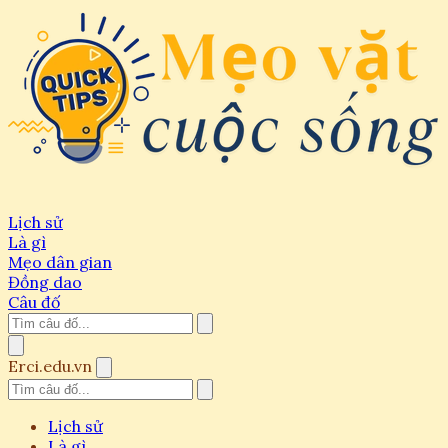
Lịch sử
Là gì
Mẹo dân gian
Đồng dao
Câu đố
Erci.edu.vn
Lịch sử
Là gì