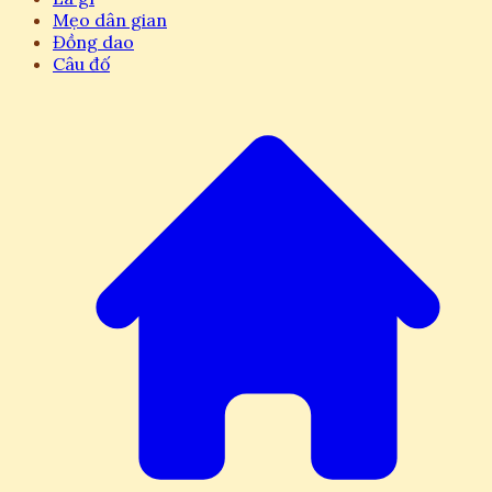
Mẹo dân gian
Đồng dao
Câu đố