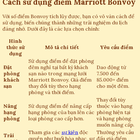
Cách sử dụng điểm Marriott Bonvoy
Với số điểm Bonvoy tích lũy được, bạn có vô vàn cách để
sử dụng, biến chúng thành những trải nghiệm du lịch
đáng nhớ. Dưới đây là các lựa chọn chính:
Hình
thức sử
Mô tả chi tiết
Yêu cầu điểm
dụng
Sử dụng điểm để đặt phòng
Đặt
đêm nghỉ tại bất kỳ khách
Dao động từ
phòng
sạn nào trong mạng lưới
7.500 đến
khách
Marriott Bonvoy. Giá điểm
85.000+ điểm
sạn
thay đổi tùy theo hạng
cho một đêm.
phòng và thời điểm.
Thay đổi tùy
Nâng
Sử dụng điểm để nâng cấp
thuộc vào hạng
hạng
hạng phòng của bạn lên các
phòng hiện tại
phòng
loại phòng cao cấp hơn.
và hạng phòng
muốn nâng cấp.
Tham gia các
sự kiện
độc
Thường yêu cầu
Trải
quyền như buổi hòa nhạc, sự
đấu giá điểm