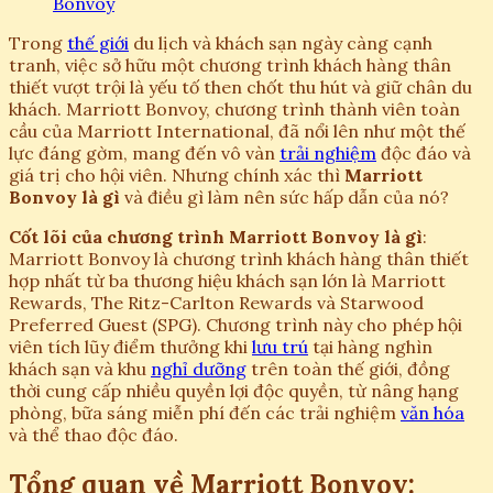
Bonvoy
Trong
thế giới
du lịch và khách sạn ngày càng cạnh
tranh, việc sở hữu một chương trình khách hàng thân
thiết vượt trội là yếu tố then chốt thu hút và giữ chân du
khách. Marriott Bonvoy, chương trình thành viên toàn
cầu của Marriott International, đã nổi lên như một thế
lực đáng gờm, mang đến vô vàn
trải nghiệm
độc đáo và
giá trị cho hội viên. Nhưng chính xác thì
Marriott
Bonvoy là gì
và điều gì làm nên sức hấp dẫn của nó?
Cốt lõi của chương trình Marriott Bonvoy là gì
:
Marriott Bonvoy là chương trình khách hàng thân thiết
hợp nhất từ ba thương hiệu khách sạn lớn là Marriott
Rewards, The Ritz-Carlton Rewards và Starwood
Preferred Guest (SPG). Chương trình này cho phép hội
viên tích lũy điểm thưởng khi
lưu trú
tại hàng nghìn
khách sạn và khu
nghỉ dưỡng
trên toàn thế giới, đồng
thời cung cấp nhiều quyền lợi độc quyền, từ nâng hạng
phòng, bữa sáng miễn phí đến các trải nghiệm
văn hóa
và thể thao độc đáo.
Tổng quan về Marriott Bonvoy: