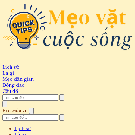
Lịch sử
Là gì
Mẹo dân gian
Đồng dao
Câu đố
Erci.edu.vn
Lịch sử
Là gì