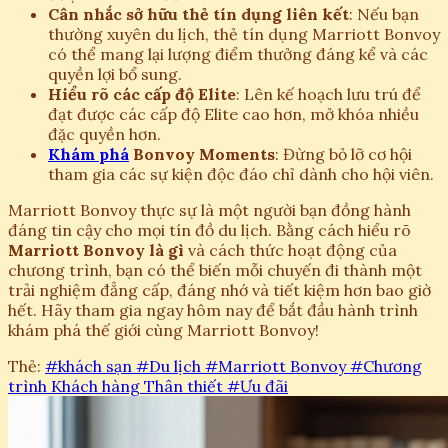
Cân nhắc sở hữu thẻ tín dụng liên kết
: Nếu bạn
thường xuyên du lịch, thẻ tín dụng Marriott Bonvoy
có thể mang lại lượng điểm thưởng đáng kể và các
quyền lợi bổ sung.
Hiểu rõ các cấp độ Elite
: Lên kế hoạch lưu trú để
đạt được các cấp độ Elite cao hơn, mở khóa nhiều
đặc quyền hơn.
Khám phá
Bonvoy Moments
: Đừng bỏ lỡ cơ hội
tham gia các sự kiện độc đáo chỉ dành cho hội viên.
Marriott Bonvoy thực sự là một người bạn đồng hành
đáng tin cậy cho mọi tín đồ du lịch. Bằng cách hiểu rõ
Marriott Bonvoy là gì
và cách thức hoạt động của
chương trình, bạn có thể biến mỗi chuyến đi thành một
trải nghiệm đẳng cấp, đáng nhớ và tiết kiệm hơn bao giờ
hết. Hãy tham gia ngay hôm nay để bắt đầu hành trình
khám phá thế giới cùng Marriott Bonvoy!
Thẻ:
#khách sạn
#Du lịch
#Marriott Bonvoy
#Chương
trình Khách hàng Thân thiết
#Ưu đãi