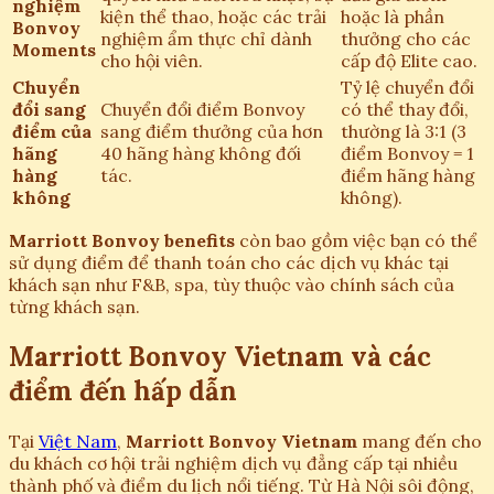
nghiệm
kiện thể thao, hoặc các trải
hoặc là phần
Bonvoy
nghiệm ẩm thực chỉ dành
thưởng cho các
Moments
cho hội viên.
cấp độ Elite cao.
Chuyển
Tỷ lệ chuyển đổi
đổi sang
Chuyển đổi điểm Bonvoy
có thể thay đổi,
điểm của
sang điểm thưởng của hơn
thường là 3:1 (3
hãng
40 hãng hàng không đối
điểm Bonvoy = 1
hàng
tác.
điểm hãng hàng
không
không).
Marriott Bonvoy benefits
còn bao gồm việc bạn có thể
sử dụng điểm để thanh toán cho các dịch vụ khác tại
khách sạn như F&B, spa, tùy thuộc vào chính sách của
từng khách sạn.
Marriott Bonvoy Vietnam và các
điểm đến hấp dẫn
Tại
Việt Nam
,
Marriott Bonvoy Vietnam
mang đến cho
du khách cơ hội trải nghiệm dịch vụ đẳng cấp tại nhiều
thành phố và điểm du lịch nổi tiếng. Từ Hà Nội sôi động,