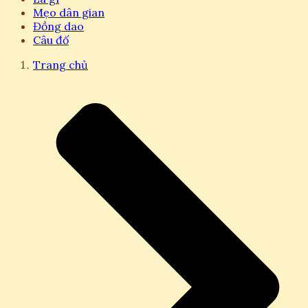
Mẹo dân gian
Đồng dao
Câu đố
Trang chủ