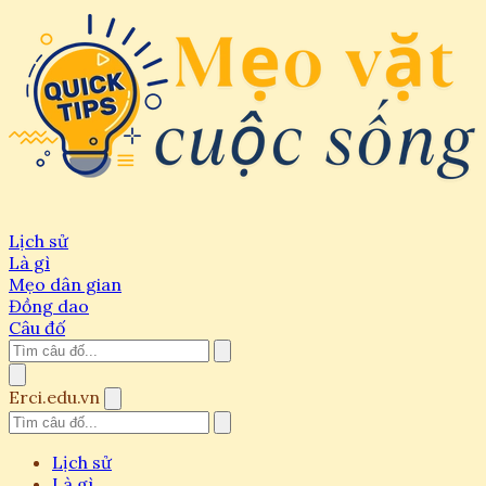
Lịch sử
Là gì
Mẹo dân gian
Đồng dao
Câu đố
Erci.edu.vn
Lịch sử
Là gì