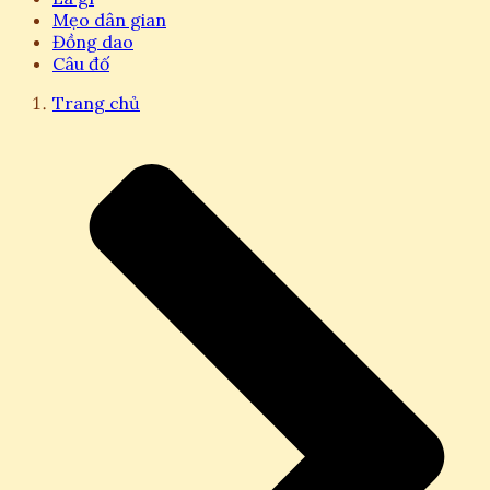
Mẹo dân gian
Đồng dao
Câu đố
Trang chủ