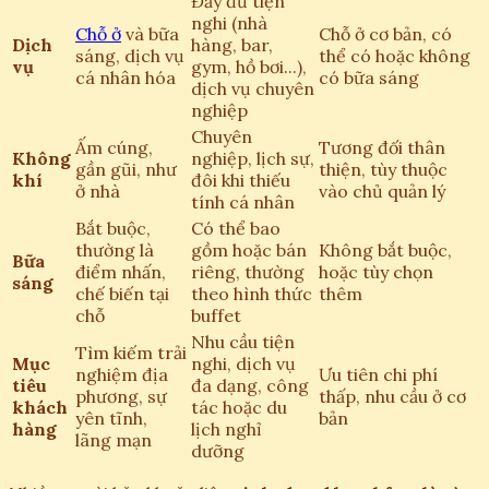
Đầy đủ tiện
nghi (nhà
Chỗ ở
và bữa
Chỗ ở cơ bản, có
Dịch
hàng, bar,
sáng, dịch vụ
thể có hoặc không
vụ
gym, hồ bơi...),
cá nhân hóa
có bữa sáng
dịch vụ chuyên
nghiệp
Chuyên
Ấm cúng,
Tương đối thân
Không
nghiệp, lịch sự,
gần gũi, như
thiện, tùy thuộc
khí
đôi khi thiếu
ở nhà
vào chủ quản lý
tính cá nhân
Bắt buộc,
Có thể bao
thường là
gồm hoặc bán
Không bắt buộc,
Bữa
điểm nhấn,
riêng, thường
hoặc tùy chọn
sáng
chế biến tại
theo hình thức
thêm
chỗ
buffet
Nhu cầu tiện
Tìm kiếm trải
Mục
nghi, dịch vụ
nghiệm địa
Ưu tiên chi phí
tiêu
đa dạng, công
phương, sự
thấp, nhu cầu ở cơ
khách
tác hoặc du
yên tĩnh,
bản
hàng
lịch nghỉ
lãng mạn
dưỡng