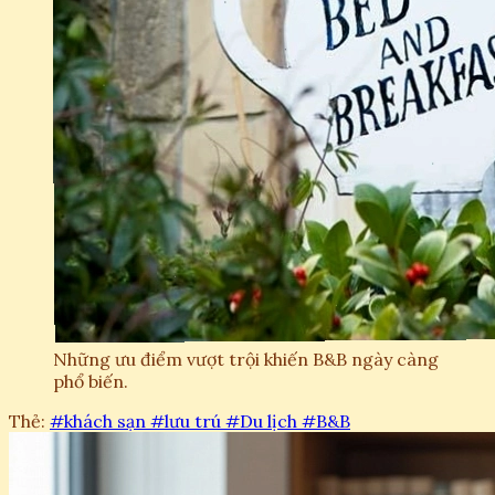
Những ưu điểm vượt trội khiến B&B ngày càng
phổ biến.
Thẻ:
#khách sạn
#lưu trú
#Du lịch
#B&B