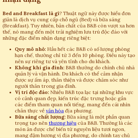
Bed and Breakfast là gì
? Thuật ngữ này được hiểu đơn
giản là dịch vụ cung cấp chỗ ngủ (Bed) và bữa sáng
(Breakfast). Tuy nhiên, bản chất của B&B còn vượt xa hơn
thế, nó mang đến một trải nghiệm lưu trú độc đáo với
những đặc điểm nhận dạng riêng biệt:
Quy mô nhỏ:
Hầu hết các B&B có số lượng phòng
hạn chế, thường chỉ từ 3 đến 10 phòng. Điều này tạo
nên sự riêng tư và yên tĩnh cho du khách.
Không khí gia đình:
B&B thường do chính chủ nhà
quản lý và vận hành. Du khách có thể cảm nhận
được sự ấm áp, thân thiện và được chăm sóc như
người thân trong gia đình.
Vị trí độc đáo:
Nhiều B&B tọa lạc tại những khu vực
có cảnh quan đẹp, kiến trúc đặc trưng hoặc gần
các điểm tham quan nổi tiếng, mang đến cái nhìn
chân thực về
văn hóa
địa phương.
Bữa sáng chất lượng:
Bữa sáng là một phần quan
trọng tạo nên
thương hiệu
của B&B. Thường là các
món ăn được chế biến từ nguyên liệu tươi ngon,
mang đậm hương vị địa phương, do chính tay chủ