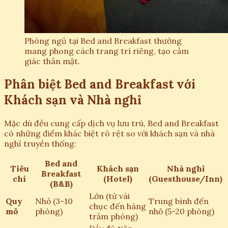
Phòng ngủ tại Bed and Breakfast thường
mang phong cách trang trí riêng, tạo cảm
giác thân mật.
Phân biệt Bed and Breakfast với
Khách sạn và Nhà nghỉ
Mặc dù đều cung cấp dịch vụ lưu trú, Bed and Breakfast
có những điểm khác biệt rõ rệt so với khách sạn và nhà
nghỉ truyền thống:
Bed and
Tiêu
Khách sạn
Nhà nghỉ
Breakfast
chí
(Hotel)
(Guesthouse/Inn)
(B&B)
Lớn (từ vài
Quy
Nhỏ (3-10
Trung bình đến
chục đến hàng
mô
phòng)
nhỏ (5-20 phòng)
trăm phòng)