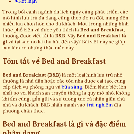
❧
Kết luận
Trong bối cảnh ngành du lịch ngày càng phát triển, các
mô hình lưu trú đa dạng cũng theo đó ra đời, mang đến
nhiều lựa chọn hơn cho du khách. Một trong những hình
thức phổ biến và được yêu thích là
Bed and Breakfast
,
thường được viết tắt là
B&B
. Vậy
Bed and Breakfast là
gì
và tại sao nó lại thu hút đến vậy? Bài viết này sẽ giúp
bạn làm rõ những thắc mắc này.
Tóm tắt về Bed and Breakfast
Bed and Breakfast (B&B)
là một loại hình lưu trú nhỏ,
thường là nhà dân hoặc các tòa nhà được cải tạo, cung
cấp dịch vụ phòng ngủ và
bữa sáng
. Điểm khác biệt lớn
nhất so với khách sạn truyền thống là quy mô nhỏ, không
khí ấm cúng, gần gũi và sự tương tác cá nhân giữa chủ
nhà và du khách. B&B nhấn mạnh vào
trải nghiệm
địa
phương chân thực.
Bed and Breakfast là gì và đặc điểm
nhận dạng