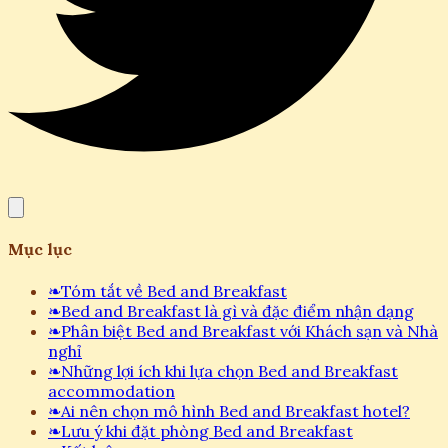
Mục lục
❧
Tóm tắt về Bed and Breakfast
❧
Bed and Breakfast là gì và đặc điểm nhận dạng
❧
Phân biệt Bed and Breakfast với Khách sạn và Nhà
nghỉ
❧
Những lợi ích khi lựa chọn Bed and Breakfast
accommodation
❧
Ai nên chọn mô hình Bed and Breakfast hotel?
❧
Lưu ý khi đặt phòng Bed and Breakfast