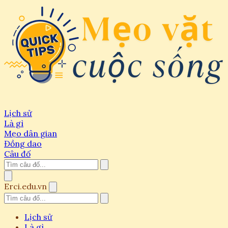
Lịch sử
Là gì
Mẹo dân gian
Đồng dao
Câu đố
Erci.edu.vn
Lịch sử
Là gì