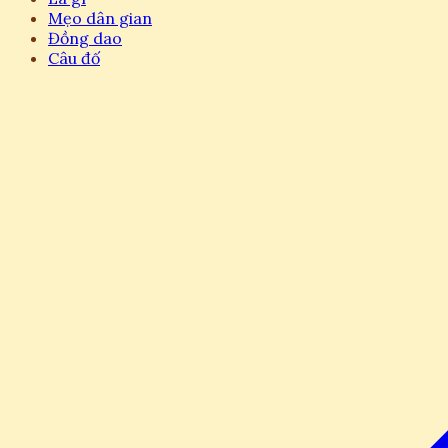
Mẹo dân gian
Đồng dao
Câu đố