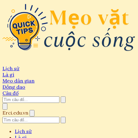
Lịch sử
Là gì
Mẹo dân gian
Đồng dao
Câu đố
Erci.edu.vn
Lịch sử
Là gì