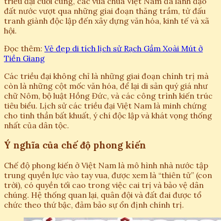
triều đại cuối cùng, các vua chúa Việt Nam đã lãnh đạo
đất nước vượt qua những giai đoạn thăng trầm, từ đấu
tranh giành độc lập đến xây dựng văn hóa, kinh tế và xã
hội.
Đọc thêm:
Vẻ đẹp di tích lịch sử Rạch Gầm Xoài Mút ở
Tiền Giang
Các triều đại không chỉ là những giai đoạn chính trị mà
còn là những cột mốc văn hóa, để lại di sản quý giá như
chữ Nôm, bộ luật Hồng Đức, và các công trình kiến trúc
tiêu biểu. Lịch sử các triều đại Việt Nam là minh chứng
cho tinh thần bất khuất, ý chí độc lập và khát vọng thống
nhất của dân tộc.
Ý nghĩa của chế độ phong kiến
Chế độ phong kiến ở Việt Nam là mô hình nhà nước tập
trung quyền lực vào tay vua, được xem là “thiên tử” (con
trời), có quyền tối cao trong việc cai trị và bảo vệ dân
chúng. Hệ thống quan lại, quân đội và đất đai được tổ
chức theo thứ bậc, đảm bảo sự ổn định chính trị.