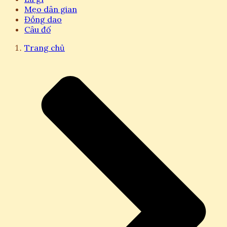
Mẹo dân gian
Đồng dao
Câu đố
Trang chủ