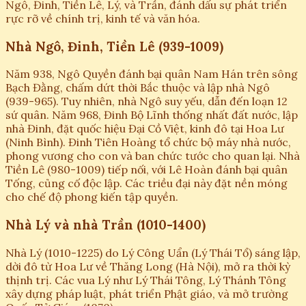
Ngô, Đinh, Tiền Lê, Lý, và Trần, đánh dấu sự phát triển
rực rỡ về chính trị, kinh tế và văn hóa.
Nhà Ngô, Đinh, Tiền Lê (939-1009)
Năm 938, Ngô Quyền đánh bại quân Nam Hán trên sông
Bạch Đằng, chấm dứt thời Bắc thuộc và lập nhà Ngô
(939-965). Tuy nhiên, nhà Ngô suy yếu, dẫn đến loạn 12
sứ quân. Năm 968, Đinh Bộ Lĩnh thống nhất đất nước, lập
nhà Đinh, đặt quốc hiệu Đại Cồ Việt, kinh đô tại Hoa Lư
(Ninh Bình). Đinh Tiên Hoàng tổ chức bộ máy nhà nước,
phong vương cho con và ban chức tước cho quan lại. Nhà
Tiền Lê (980-1009) tiếp nối, với Lê Hoàn đánh bại quân
Tống, củng cố độc lập. Các triều đại này đặt nền móng
cho chế độ phong kiến tập quyền.
Nhà Lý và nhà Trần (1010-1400)
Nhà Lý (1010-1225) do Lý Công Uẩn (Lý Thái Tổ) sáng lập,
dời đô từ Hoa Lư về Thăng Long (Hà Nội), mở ra thời kỳ
thịnh trị. Các vua Lý như Lý Thái Tông, Lý Thánh Tông
xây dựng pháp luật, phát triển Phật giáo, và mở trường