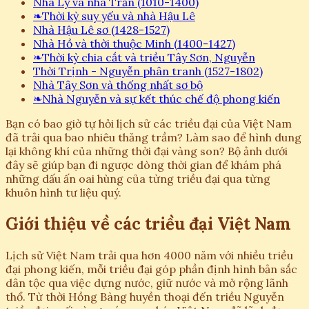
Nhà Lý và nhà Trần (1010-1400)
❧
Thời kỳ suy yếu và nhà Hậu Lê
Nhà Hậu Lê sơ (1428-1527)
Nhà Hồ và thời thuộc Minh (1400-1427)
❧
Thời kỳ chia cắt và triều Tây Sơn, Nguyễn
Thời Trịnh - Nguyễn phân tranh (1527-1802)
Nhà Tây Sơn và thống nhất sơ bộ
❧
Nhà Nguyễn và sự kết thúc chế độ phong kiến
Bạn có bao giờ tự hỏi lịch sử các triều đại của Việt Nam
đã trải qua bao nhiêu thăng trầm? Làm sao để hình dung
lại không khí của những thời đại vàng son? Bộ ảnh dưới
đây sẽ giúp bạn đi ngược dòng thời gian để khám phá
những dấu ấn oai hùng của từng triều đại qua từng
khuôn hình tư liệu quý.
Giới thiệu về các triều đại Việt Nam
Lịch sử Việt Nam trải qua hơn 4000 năm với nhiều triều
đại phong kiến, mỗi triều đại góp phần định hình bản sắc
dân tộc qua việc dựng nước, giữ nước và mở rộng lãnh
thổ. Từ thời Hồng Bàng huyền thoại đến triều Nguyễn