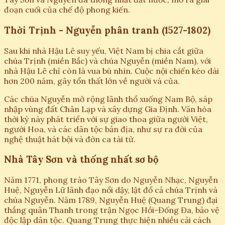
đoạn cuối của chế độ phong kiến.
Thời Trịnh - Nguyễn phân tranh (1527-1802)
Sau khi nhà Hậu Lê suy yếu, Việt Nam bị chia cắt giữa
chúa Trịnh (miền Bắc) và chúa Nguyễn (miền Nam), với
nhà Hậu Lê chỉ còn là vua bù nhìn. Cuộc nội chiến kéo dài
hơn 200 năm, gây tổn thất lớn về người và của.
Các chúa Nguyễn mở rộng lãnh thổ xuống Nam Bộ, sáp
nhập vùng đất Chân Lạp và xây dựng Gia Định. Văn hóa
thời kỳ này phát triển với sự giao thoa giữa người Việt,
người Hoa, và các dân tộc bản địa, như sự ra đời của
nghệ thuật hát bội và đờn ca tài tử.
Nhà Tây Sơn và thống nhất sơ bộ
Năm 1771, phong trào Tây Sơn do Nguyễn Nhạc, Nguyễn
Huệ, Nguyễn Lữ lãnh đạo nổi dậy, lật đổ cả chúa Trịnh và
chúa Nguyễn. Năm 1789, Nguyễn Huệ (Quang Trung) đại
thắng quân Thanh trong trận Ngọc Hồi-Đống Đa, bảo vệ
độc lập dân tộc. Quang Trung thực hiện nhiều cải cách