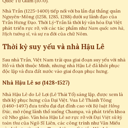
Quốc Tử Giám (1070).
Nhà Trần (1225-1400) tiếp nối với ba lần đại thắng quân
Nguyên-Mông (1258, 1285, 1288) dưới sự lãnh đạo của
Trần Hưng Đạo. Thời Lý-Trần là thời kỳ văn hóa Đại Việt
phát triển rực rỡ, với các tác phẩm như
Nam quốc sơn hà
,
Hịch tướng sĩ
, và sự ra đời của chữ Nôm.
Thời kỳ suy yếu và nhà Hậu Lê
Sau nhà Trần, Việt Nam trải qua giai đoạn suy yếu với nhà
Hồ và thời thuộc Minh, nhưng nhà Hậu Lê đã khôi phục
độc lập và đưa đất nước vào giai đoạn phục hưng.
Nhà Hậu Lê sơ (1428-1527)
Nhà Hậu Lê do Lê Lợi (Lê Thái Tổ) sáng lập, được xem là
thời kỳ phục hưng của Đại Việt. Vua Lê Thánh Tông
(1460-1497) đưa triều đại đạt đỉnh cao với
Bộ luật Hồng
Đức
, mở rộng lãnh thổ xuống Champa, và phát triển khoa
cử Nho giáo. Văn hóa Hậu Lê sơ rực rỡ với
Đại Việt sử ký
toàn thư
của Ngô Sĩ Liên, các công trình như Văn Miếu