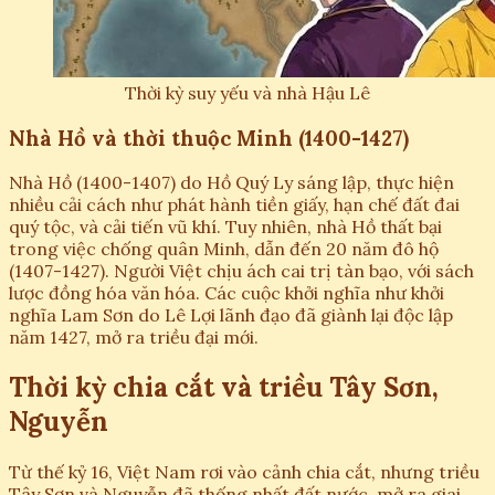
Thời kỳ suy yếu và nhà Hậu Lê
Nhà Hồ và thời thuộc Minh (1400-1427)
Nhà Hồ (1400-1407) do Hồ Quý Ly sáng lập, thực hiện
nhiều cải cách như phát hành tiền giấy, hạn chế đất đai
quý tộc, và cải tiến vũ khí. Tuy nhiên, nhà Hồ thất bại
trong việc chống quân Minh, dẫn đến 20 năm đô hộ
(1407-1427). Người Việt chịu ách cai trị tàn bạo, với sách
lược đồng hóa văn hóa. Các cuộc khởi nghĩa như khởi
nghĩa Lam Sơn do Lê Lợi lãnh đạo đã giành lại độc lập
năm 1427, mở ra triều đại mới.
Thời kỳ chia cắt và triều Tây Sơn,
Nguyễn
Từ thế kỷ 16, Việt Nam rơi vào cảnh chia cắt, nhưng triều
Tây Sơn và Nguyễn đã thống nhất đất nước, mở ra giai