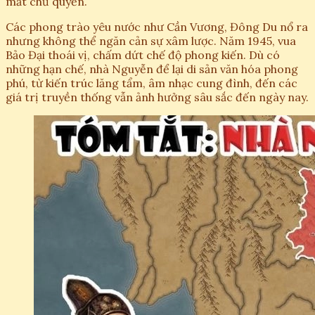
mất chủ quyền.
Các phong trào yêu nước như Cần Vương, Đông Du nổ ra
nhưng không thể ngăn cản sự xâm lược. Năm 1945, vua
Bảo Đại thoái vị, chấm dứt chế độ phong kiến. Dù có
những hạn chế, nhà Nguyễn để lại di sản văn hóa phong
phú, từ kiến trúc lăng tẩm, âm nhạc cung đình, đến các
giá trị truyền thống vẫn ảnh hưởng sâu sắc đến ngày nay.