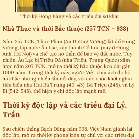
Thời kỳ Hồng Bàng và các triều đại sơ khai
Nhà Thục và thời Bắc thuộc (257 TCN – 938)
Năm 257 TCN, Thục Phán (An Dương Vương) lật đổ Hùng
Vương, lập nước Âu Lạc, xây thành Cổ Loa (nay ở Đông
Anh, Hà Nội) và chế tạo nỏ thần để bảo vệ đất nước. Tuy
nhiên, Âu Lạc bị Triệu Đà (nhà Triệu, Trung Quốc) xâm
lược năm 207 TCN, mở ra thời kỳ Bắc thuộc kéo dài gần
1000 năm. Trong thời kỳ này, người Việt chịu ách đô hộ
hà khắc nhưng nhiều lần nổi dậy, với các cuộc khởi nghĩa
tiêu biểu như Hai Bà Trưng (40-43), Bà Triệu (248), và Lý
Bí (542-548), thể hiện ý chí độc lập mạnh mẽ.
Thời kỳ độc lập và các triều đại Lý,
Trần
Sau chiến thắng Bạch Đằng năm 938, Việt Nam giành lại
độc lập, mở ra thời kỳ phong kiến tự chủ với các triều đại