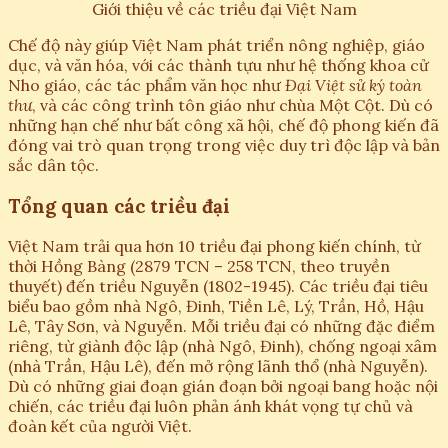
Giới thiệu về các triều đại Việt Nam
Chế độ này giúp Việt Nam phát triển nông nghiệp, giáo
dục, và văn hóa, với các thành tựu như hệ thống khoa cử
Nho giáo, các tác phẩm văn học như
Đại Việt sử ký toàn
thư
, và các công trình tôn giáo như chùa Một Cột. Dù có
những hạn chế như bất công xã hội, chế độ phong kiến đã
đóng vai trò quan trọng trong việc duy trì độc lập và bản
sắc dân tộc.
Tổng quan các triều đại
Việt Nam trải qua hơn 10 triều đại phong kiến chính, từ
thời Hồng Bàng (2879 TCN – 258 TCN, theo truyền
thuyết) đến triều Nguyễn (1802-1945). Các triều đại tiêu
biểu bao gồm nhà Ngô, Đinh, Tiền Lê, Lý, Trần, Hồ, Hậu
Lê, Tây Sơn, và Nguyễn. Mỗi triều đại có những đặc điểm
riêng, từ giành độc lập (nhà Ngô, Đinh), chống ngoại xâm
(nhà Trần, Hậu Lê), đến mở rộng lãnh thổ (nhà Nguyễn).
Dù có những giai đoạn gián đoạn bởi ngoại bang hoặc nội
chiến, các triều đại luôn phản ánh khát vọng tự chủ và
đoàn kết của người Việt.