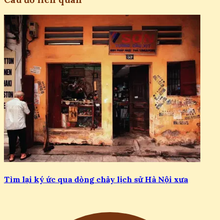
Tìm lại ký ức qua dòng chảy lịch sử Hà Nội xưa