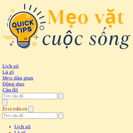
Lịch sử
Là gì
Mẹo dân gian
Đồng dao
Câu đố
Erci.edu.vn
Lịch sử
Là gì