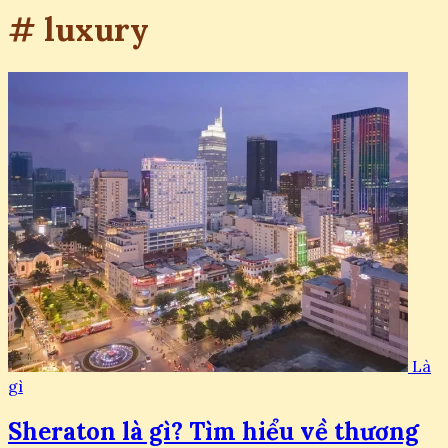
# luxury
Là
gì
Sheraton là gì? Tìm hiểu về thương