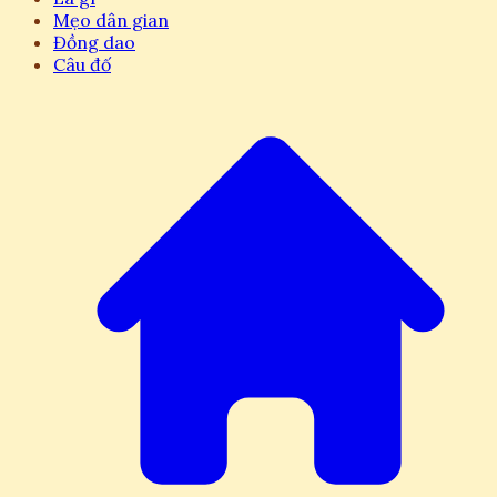
Mẹo dân gian
Đồng dao
Câu đố