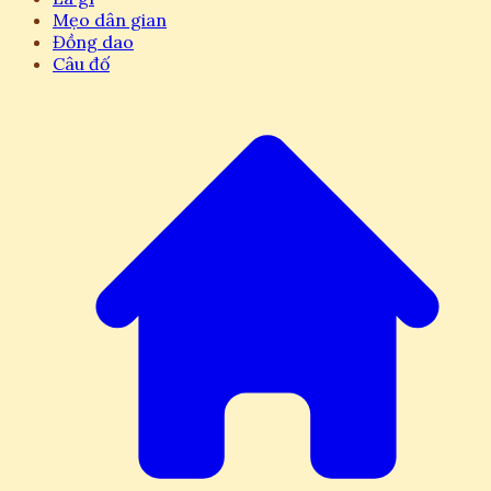
Mẹo dân gian
Đồng dao
Câu đố