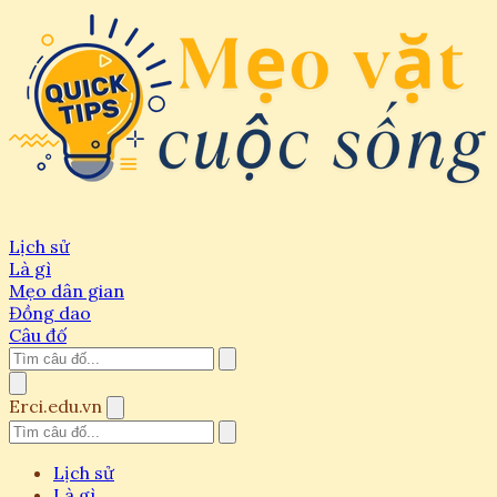
Lịch sử
Là gì
Mẹo dân gian
Đồng dao
Câu đố
Erci.edu.vn
Lịch sử
Là gì