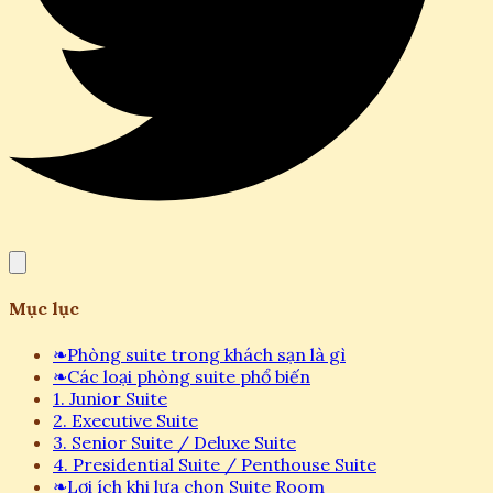
Mục lục
❧
Phòng suite trong khách sạn là gì
❧
Các loại phòng suite phổ biến
1. Junior Suite
2. Executive Suite
3. Senior Suite / Deluxe Suite
4. Presidential Suite / Penthouse Suite
❧
Lợi ích khi lựa chọn Suite Room