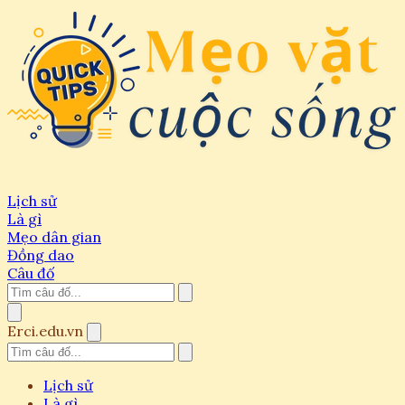
Lịch sử
Là gì
Mẹo dân gian
Đồng dao
Câu đố
Erci.edu.vn
Lịch sử
Là gì