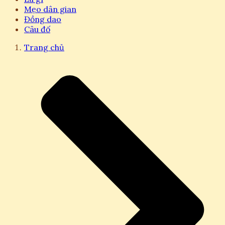
Mẹo dân gian
Đồng dao
Câu đố
Trang chủ