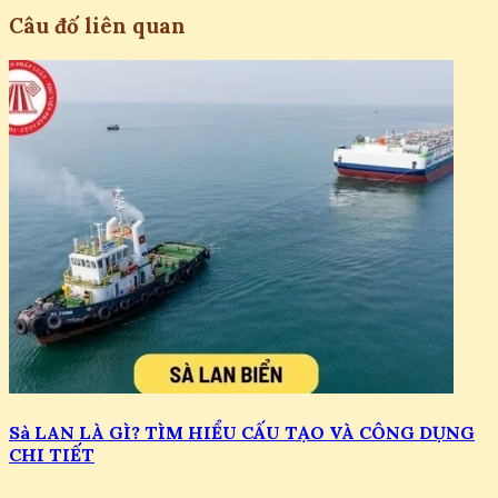
Câu đố liên quan
Sà LAN LÀ GÌ? TÌM HIỂU CẤU TẠO VÀ CÔNG DỤNG
CHI TIẾT