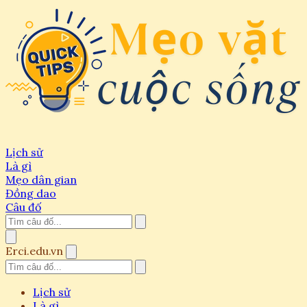
Lịch sử
Là gì
Mẹo dân gian
Đồng dao
Câu đố
Erci.edu.vn
Lịch sử
Là gì