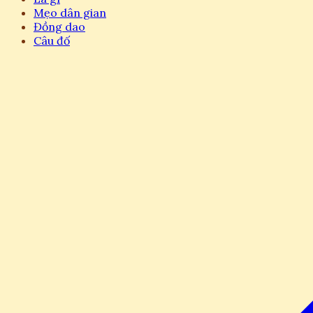
Mẹo dân gian
Đồng dao
Câu đố