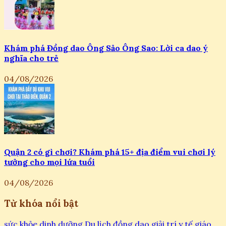
Khám phá Đồng dao Ông Sảo Ông Sao: Lời ca dao ý
nghĩa cho trẻ
04/08/2026
Quận 2 có gì chơi? Khám phá 15+ địa điểm vui chơi lý
tưởng cho mọi lứa tuổi
04/08/2026
Từ khóa nổi bật
sức khỏe
dinh dưỡng
Du lịch
đồng dao
giải trí
y tế
giáo