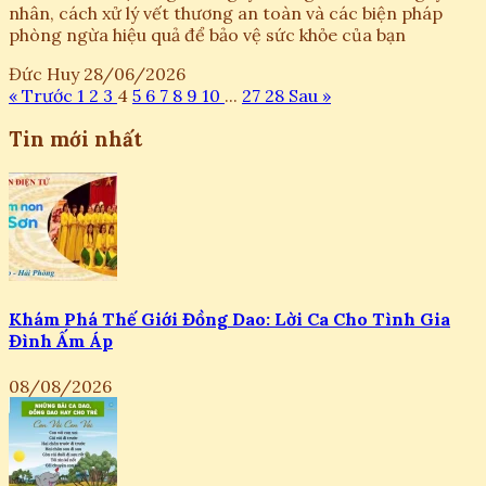
nhân, cách xử lý vết thương an toàn và các biện pháp
phòng ngừa hiệu quả để bảo vệ sức khỏe của bạn
Đức Huy
28/06/2026
« Trước
1
2
3
4
5
6
7
8
9
10
...
27
28
Sau »
Tin mới nhất
Khám Phá Thế Giới Đồng Dao: Lời Ca Cho Tình Gia
Đình Ấm Áp
08/08/2026