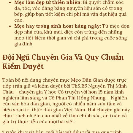
Mẹo làm đẹp từ thiên nhiên:
Bí quyết chăm sóc
da, tóc, vóc dáng bằng nguyên liệu sẵn có trong
bếp, giúp bạn tiết kiệm chi phí mà vẫn đạt hiệu quả
cao.
Mẹo hay trong sinh hoạt hàng ngày:
Từ mẹo dọn
dẹp nhà cửa, khử mùi, diệt côn trùng đến những
mẹo tiết kiệm thời gian và chi phí trong cuộc sống
gia đình.
Đội Ngũ Chuyên Gia Và Quy Chuẩn
Kiểm Duyệt
Toàn bộ nội dung chuyên mục Mẹo Dân Gian được trực
tiếp trấn giữ và kiểm duyệt bởi ThS.BS Nguyễn Thị Minh
Châu – chuyên gia Y học Cổ truyền với hơn 15 năm kinh
nghiệm lâm sàng và Cô Phan Thị Hồng Nhung – Nghiên
cứu văn hóa dân gian, người có nhiều năm sưu tầm và
biên soạn tri thức dân gian Việt Nam. Hai chuyên gia này
chịu trách nhiệm cao nhất về tính chính xác, an toàn và
giá trị thực tiễn của mọi bài viết.
Trước khi xuất bản, mỗi bài viết đều trải qua quy trình