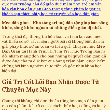
dục
môi trường
câu đố
giáo dục mầm non
trẻ em
văn
hóa
văn hóa dân gian
Giao thông
thực phẩm
logistics
khách sạn
thiếu nhi
y học cổ truyền
văn học dân gian
Mẹo dân gian – Kho tàng trí tuệ dân tộc giúp bạn sống
khỏe, sống khôn ngoan từ những điều giản dị nhất.
Trong thời đại thông tin hỗn loạn và tràn lan các mẹo
vặt thiếu cơ sở, rất nhiều người bối rối không biết đâu là
giải pháp thực sự an toàn và hiệu quả. Chuyên mục
Mẹo
Dân Gian
tại Hành Trình Đi Tìm Tri Thức Trong Bạn ra
đời nhằm mang đến cho bạn những bí quyết dân gian đã
được ông cha ta đúc kết qua hàng trăm năm, được kiểm
chứng bởi kinh nghiệm thực tiễn và góc nhìn khoa học
hiện đại.
Giá Trị Cốt Lõi Bạn Nhận Được Từ
Chuyên Mục Này
Chúng tôi không chỉ đơn thuần tổng hợp mẹo dân gian
mà còn phân tích rõ cơ sở, cách thức hoạt động và lưu ý