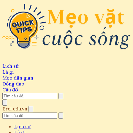
Lịch sử
Là gì
Mẹo dân gian
Đồng dao
Câu đố
Erci.edu.vn
Lịch sử
Là gì