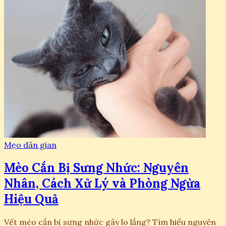
Mẹo dân gian
Mèo Cắn Bị Sưng Nhức: Nguyên
Nhân, Cách Xử Lý và Phòng Ngừa
Hiệu Quả
Vết mèo cắn bị sưng nhức gây lo lắng? Tìm hiểu nguyên