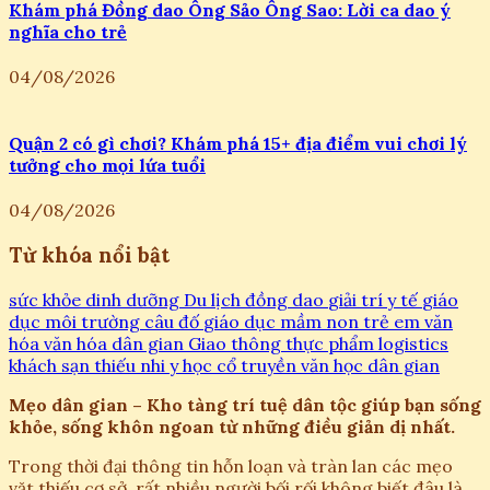
Khám phá Đồng dao Ông Sảo Ông Sao: Lời ca dao ý
nghĩa cho trẻ
04/08/2026
Quận 2 có gì chơi? Khám phá 15+ địa điểm vui chơi lý
tưởng cho mọi lứa tuổi
04/08/2026
Từ khóa nổi bật
sức khỏe
dinh dưỡng
Du lịch
đồng dao
giải trí
y tế
giáo
dục
môi trường
câu đố
giáo dục mầm non
trẻ em
văn
hóa
văn hóa dân gian
Giao thông
thực phẩm
logistics
khách sạn
thiếu nhi
y học cổ truyền
văn học dân gian
Mẹo dân gian – Kho tàng trí tuệ dân tộc giúp bạn sống
khỏe, sống khôn ngoan từ những điều giản dị nhất.
Trong thời đại thông tin hỗn loạn và tràn lan các mẹo
vặt thiếu cơ sở, rất nhiều người bối rối không biết đâu là