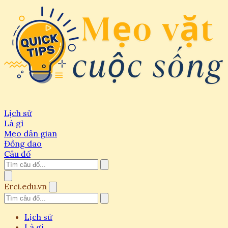
Lịch sử
Là gì
Mẹo dân gian
Đồng dao
Câu đố
Erci.edu.vn
Lịch sử
Là gì