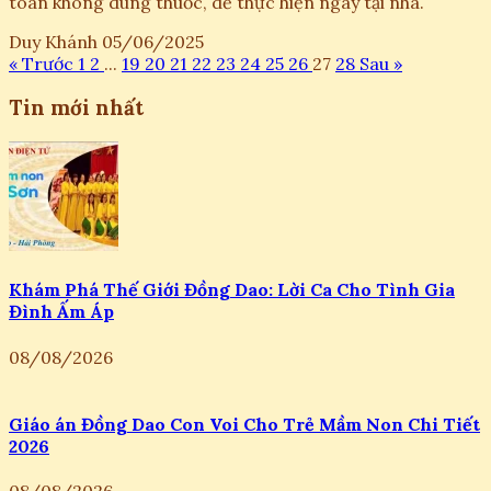
toàn không dùng thuốc, dễ thực hiện ngay tại nhà.
Duy Khánh
05/06/2025
« Trước
1
2
...
19
20
21
22
23
24
25
26
27
28
Sau »
Tin mới nhất
Khám Phá Thế Giới Đồng Dao: Lời Ca Cho Tình Gia
Đình Ấm Áp
08/08/2026
Giáo án Đồng Dao Con Voi Cho Trẻ Mầm Non Chi Tiết
2026