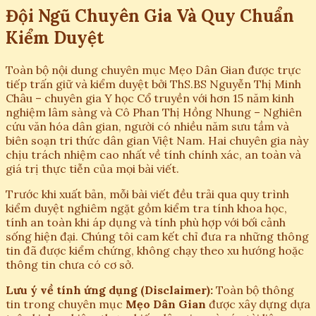
Đội Ngũ Chuyên Gia Và Quy Chuẩn
Kiểm Duyệt
Toàn bộ nội dung chuyên mục Mẹo Dân Gian được trực
tiếp trấn giữ và kiểm duyệt bởi ThS.BS Nguyễn Thị Minh
Châu – chuyên gia Y học Cổ truyền với hơn 15 năm kinh
nghiệm lâm sàng và Cô Phan Thị Hồng Nhung – Nghiên
cứu văn hóa dân gian, người có nhiều năm sưu tầm và
biên soạn tri thức dân gian Việt Nam. Hai chuyên gia này
chịu trách nhiệm cao nhất về tính chính xác, an toàn và
giá trị thực tiễn của mọi bài viết.
Trước khi xuất bản, mỗi bài viết đều trải qua quy trình
kiểm duyệt nghiêm ngặt gồm kiểm tra tính khoa học,
tính an toàn khi áp dụng và tính phù hợp với bối cảnh
sống hiện đại. Chúng tôi cam kết chỉ đưa ra những thông
tin đã được kiểm chứng, không chạy theo xu hướng hoặc
thông tin chưa có cơ sở.
Lưu ý về tính ứng dụng (Disclaimer):
Toàn bộ thông
tin trong chuyên mục
Mẹo Dân Gian
được xây dựng dựa