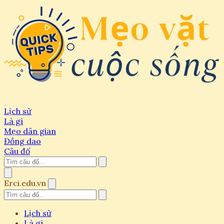
Lịch sử
Là gì
Mẹo dân gian
Đồng dao
Câu đố
Erci.edu.vn
Lịch sử
Là gì