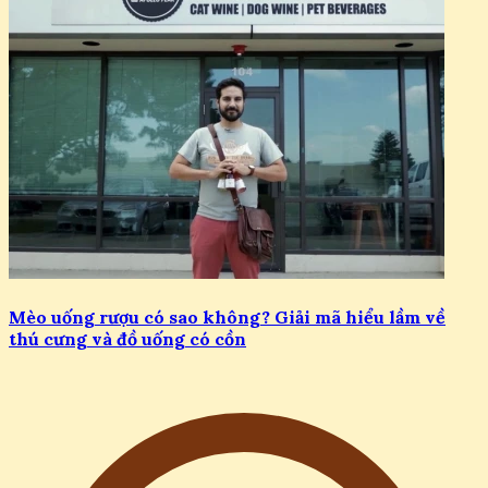
Mèo uống rượu có sao không? Giải mã hiểu lầm về
thú cưng và đồ uống có cồn