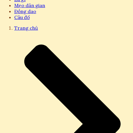
Mẹo dân gian
Đồng dao
Câu đố
Trang chủ