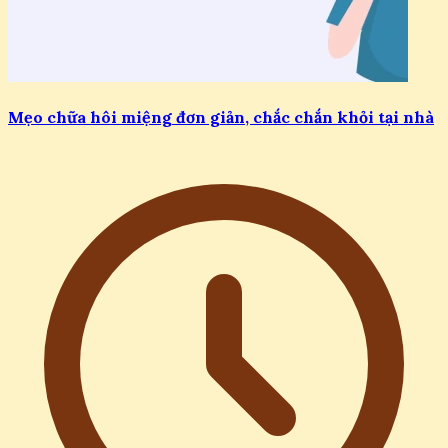
Mẹo chữa hôi miệng đơn giản, chắc chắn khỏi tại nhà