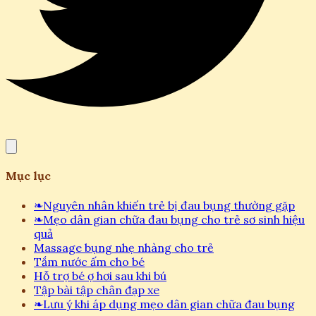
Mục lục
❧
Nguyên nhân khiến trẻ bị đau bụng thường gặp
❧
Mẹo dân gian chữa đau bụng cho trẻ sơ sinh hiệu
quả
Massage bụng nhẹ nhàng cho trẻ
Tắm nước ấm cho bé
Hỗ trợ bé ợ hơi sau khi bú
Tập bài tập chân đạp xe
❧
Lưu ý khi áp dụng mẹo dân gian chữa đau bụng