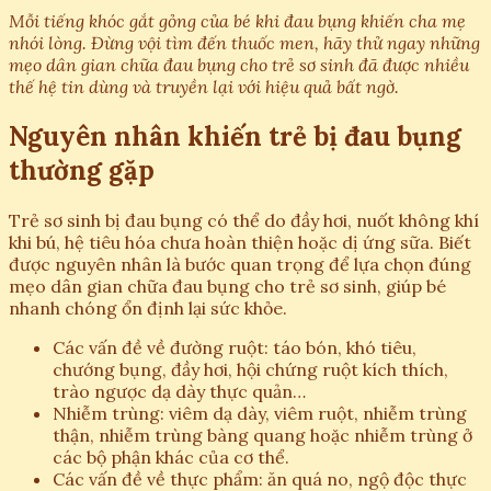
Mỗi tiếng khóc gắt gỏng của bé khi đau bụng khiến cha mẹ
nhói lòng. Đừng vội tìm đến thuốc men, hãy thử ngay những
mẹo dân gian chữa đau bụng cho trẻ sơ sinh đã được nhiều
thế hệ tin dùng và truyền lại với hiệu quả bất ngờ.
Nguyên nhân khiến trẻ bị đau bụng
thường gặp
Trẻ sơ sinh bị đau bụng có thể do đầy hơi, nuốt không khí
khi bú, hệ tiêu hóa chưa hoàn thiện hoặc dị ứng sữa. Biết
được nguyên nhân là bước quan trọng để lựa chọn đúng
mẹo dân gian chữa đau bụng cho trẻ sơ sinh, giúp bé
nhanh chóng ổn định lại sức khỏe.
Các vấn đề về đường ruột: táo bón, khó tiêu,
chướng bụng, đầy hơi, hội chứng ruột kích thích,
trào ngược dạ dày thực quản…
Nhiễm trùng: viêm dạ dày, viêm ruột, nhiễm trùng
thận, nhiễm trùng bàng quang hoặc nhiễm trùng ở
các bộ phận khác của cơ thể.
Các vấn đề về thực phẩm: ăn quá no, ngộ độc thực