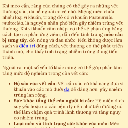
Khi mèo cắn, răng của chúng có thể gây ra những vết
thương sâu, dù bề ngoài có vẻ nhỏ. Miệng mèo chứa
nhiều loại vi khuẩn, trong đó có vi khuẩn
Pasteurella
multocida
, là nguyên nhân phổ biến gây nhiễm trùng vết
thương. Khi vi khuẩn xâm nhập, cơ thể sẽ phản ứng bằng
cách tạo ra phản ứng viêm, dẫn đến tình trạng
mèo cắn
bị sưng tấy
, đỏ, nóng và đau nhức. Nếu không được làm
sạch và
điều trị
đúng cách, vết thương có thể phát triển
thành mủ, cho thấy tình trạng nhiễm trùng đang tiến
triển.
Ngoài ra, một số yếu tố khác cũng có thể góp phần làm
tăng mức độ nghiêm trọng của vết cắn:
Độ sâu của vết cắn:
Vết cắn sâu có khả năng đưa vi
khuẩn vào các mô dưới
da
dễ dàng hơn, gây nhiễm
trùng lan rộng.
Sức khỏe tổng thể của người bị cắn:
Hệ miễn dịch
suy yếu hoặc có các bệnh lý nền như tiểu đường có
thể làm chậm quá trình lành thương và tăng nguy
cơ nhiễm trùng.
Loại mèo và tình trạng sức khỏe của mèo:
Mèo