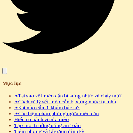
Mục lục
❧
Tại sao vết mèo cắn bị sưng nhức và chảy mủ?
❧
Cách xử lý vết mèo cắn bị sưng nhức tại nhà
❧
Khi nào cần đi khám bác sĩ?
❧
Các biện pháp phòng ngừa mèo cắn
Hiểu rõ hành vi của mèo
Tạo môi trường sống an toàn
Tiêm phòng và tẩy giun định kỳ