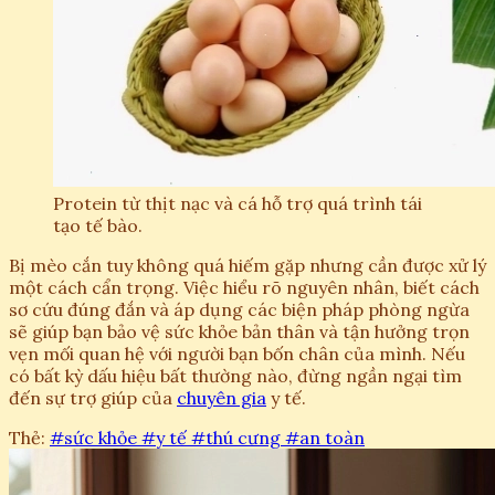
Protein từ thịt nạc và cá hỗ trợ quá trình tái
tạo tế bào.
Bị mèo cắn tuy không quá hiếm gặp nhưng cần được xử lý
một cách cẩn trọng. Việc hiểu rõ nguyên nhân, biết cách
sơ cứu đúng đắn và áp dụng các biện pháp phòng ngừa
sẽ giúp bạn bảo vệ sức khỏe bản thân và tận hưởng trọn
vẹn mối quan hệ với người bạn bốn chân của mình. Nếu
có bất kỳ dấu hiệu bất thường nào, đừng ngần ngại tìm
đến sự trợ giúp của
chuyên gia
y tế.
Thẻ:
#sức khỏe
#y tế
#thú cưng
#an toàn