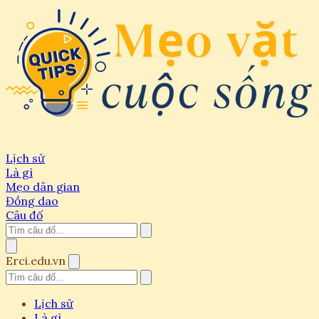
Lịch sử
Là gì
Mẹo dân gian
Đồng dao
Câu đố
Erci.edu.vn
Lịch sử
Là gì