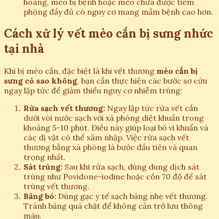
hoang, mèo bị bệnh hoặc mèo chưa được tiêm
phòng đầy đủ có nguy cơ mang mầm bệnh cao hơn.
Cách xử lý vết mèo cắn bị sưng nhức
tại nhà
Khi bị mèo cắn, đặc biệt là khi vết thương
mèo cắn bị
sưng có sao không
, bạn cần thực hiện các bước sơ cứu
ngay lập tức để giảm thiểu nguy cơ nhiễm trùng:
Rửa sạch vết thương:
Ngay lập tức rửa vết cắn
dưới vòi nước sạch với xà phòng diệt khuẩn trong
khoảng 5-10 phút. Điều này giúp loại bỏ vi khuẩn và
các dị vật có thể xâm nhập. Việc rửa sạch vết
thương bằng xà phòng là bước đầu tiên và quan
trọng nhất.
Sát trùng:
Sau khi rửa sạch, dùng dung dịch sát
trùng như Povidone-iodine hoặc cồn 70 độ để sát
trùng vết thương.
Băng bó:
Dùng gạc y tế sạch băng nhẹ vết thương.
Tránh băng quá chặt để không cản trở lưu thông
máu.