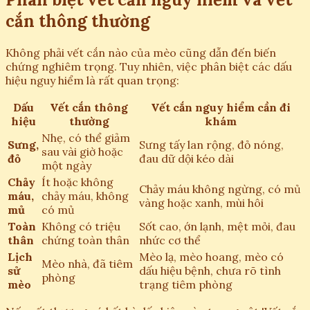
cắn thông thường
Không phải vết cắn nào của mèo cũng dẫn đến biến
chứng nghiêm trọng. Tuy nhiên, việc phân biệt các dấu
hiệu nguy hiểm là rất quan trọng:
Dấu
Vết cắn thông
Vết cắn nguy hiểm cần đi
hiệu
thường
khám
Nhẹ, có thể giảm
Sưng,
Sưng tấy lan rộng, đỏ nóng,
sau vài giờ hoặc
đỏ
đau dữ dội kéo dài
một ngày
Chảy
Ít hoặc không
Chảy máu không ngừng, có mủ
máu,
chảy máu, không
vàng hoặc xanh, mùi hôi
mủ
có mủ
Toàn
Không có triệu
Sốt cao, ớn lạnh, mệt mỏi, đau
thân
chứng toàn thân
nhức cơ thể
Lịch
Mèo lạ, mèo hoang, mèo có
Mèo nhà, đã tiêm
sử
dấu hiệu bệnh, chưa rõ tình
phòng
mèo
trạng tiêm phòng