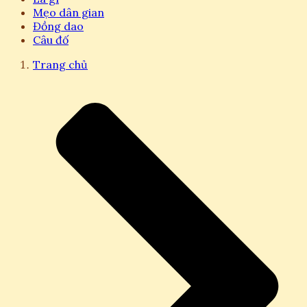
Mẹo dân gian
Đồng dao
Câu đố
Trang chủ