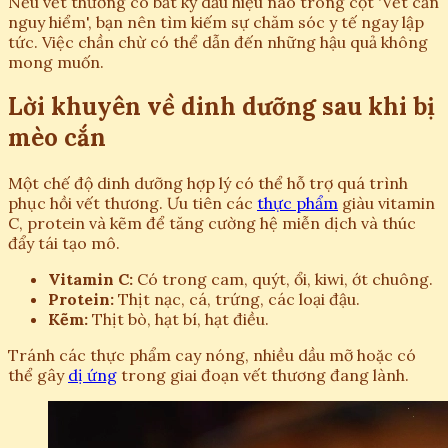
Nếu vết thương có bất kỳ dấu hiệu nào trong cột 'Vết cắn
nguy hiểm', bạn nên tìm kiếm sự chăm sóc y tế ngay lập
tức. Việc chần chừ có thể dẫn đến những hậu quả không
mong muốn.
Lời khuyên về dinh dưỡng sau khi bị
mèo cắn
Một chế độ dinh dưỡng hợp lý có thể hỗ trợ quá trình
phục hồi vết thương. Ưu tiên các
thực phẩm
giàu vitamin
C, protein và kẽm để tăng cường hệ miễn dịch và thúc
đẩy tái tạo mô.
Vitamin C:
Có trong cam, quýt, ổi, kiwi, ớt chuông.
Protein:
Thịt nạc, cá, trứng, các loại đậu.
Kẽm:
Thịt bò, hạt bí, hạt điều.
Tránh các thực phẩm cay nóng, nhiều dầu mỡ hoặc có
thể gây
dị ứng
trong giai đoạn vết thương đang lành.