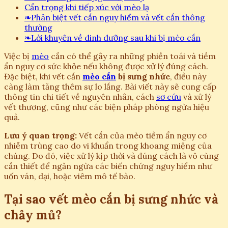
Cẩn trọng khi tiếp xúc với mèo lạ
❧
Phân biệt vết cắn nguy hiểm và vết cắn thông
thường
❧
Lời khuyên về dinh dưỡng sau khi bị mèo cắn
Việc bị
mèo
cắn có thể gây ra những phiền toái và tiềm
ẩn nguy cơ sức khỏe nếu không được xử lý đúng cách.
Đặc biệt, khi vết cắn
mèo cắn
bị sưng nhức
, điều này
càng làm tăng thêm sự lo lắng. Bài viết này sẽ cung cấp
thông tin chi tiết về nguyên nhân, cách
sơ cứu
và xử lý
vết thương, cũng như các biện pháp phòng ngừa hiệu
quả.
Lưu ý quan trọng:
Vết cắn của mèo tiềm ẩn nguy cơ
nhiễm trùng cao do vi khuẩn trong khoang miệng của
chúng. Do đó, việc xử lý kịp thời và đúng cách là vô cùng
cần thiết để ngăn ngừa các biến chứng nguy hiểm như
uốn ván, dại, hoặc viêm mô tế bào.
Tại sao vết mèo cắn bị sưng nhức và
chảy mủ?