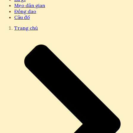
Mẹo dân gian
Đồng dao
Câu đố
Trang chủ