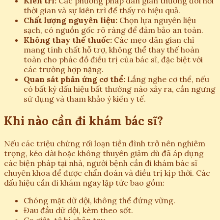
Kiên trì:
Các phương pháp dân gian thường đòi hỏi
thời gian và sự kiên trì để thấy rõ hiệu quả.
Chất lượng nguyên liệu:
Chọn lựa nguyên liệu
sạch, có nguồn gốc rõ ràng để đảm bảo an toàn.
Không thay thế thuốc:
Các mẹo dân gian chỉ
mang tính chất hỗ trợ, không thể thay thế hoàn
toàn cho phác đồ điều trị của bác sĩ, đặc biệt với
các trường hợp nặng.
Quan sát phản ứng cơ thể:
Lắng nghe cơ thể, nếu
có bất kỳ dấu hiệu bất thường nào xảy ra, cần ngưng
sử dụng và tham khảo ý kiến y tế.
Khi nào cần đi khám bác sĩ?
Nếu các triệu chứng rối loạn tiền đình trở nên nghiêm
trọng, kéo dài hoặc không thuyên giảm dù đã áp dụng
các biện pháp tại nhà, người bệnh cần đi khám bác sĩ
chuyên khoa để được chẩn đoán và điều trị kịp thời. Các
dấu hiệu cần đi khám ngay lập tức bao gồm:
Chóng mặt dữ dội, không thể đứng vững.
Đau đầu dữ dội, kèm theo sốt.
Co giật, tê bì chân tay.