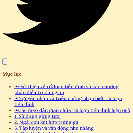
Mục lục
❧
Giới thiệu về rối loạn tiền đình và các phương
pháp điều trị dân gian
❧
Nguyên nhân và triệu chứng nhận biết rối loạn
tiền đình
❧
Các mẹo dân gian chữa rối loạn tiền đình hiệu quả
1. Sử dụng gừng tươi
2. Ngải cứu kết hợp trứng gà
3. Tập luyện và vận động nhẹ nhàng