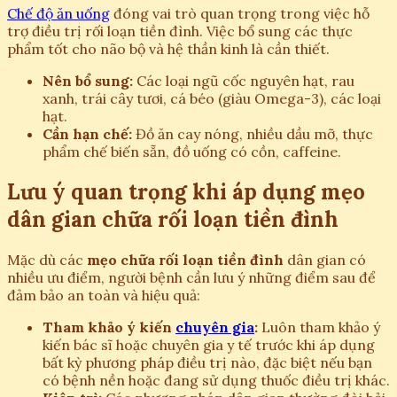
Chế độ ăn uống
đóng vai trò quan trọng trong việc hỗ
trợ điều trị rối loạn tiền đình. Việc bổ sung các thực
phẩm tốt cho não bộ và hệ thần kinh là cần thiết.
Nên bổ sung:
Các loại ngũ cốc nguyên hạt, rau
xanh, trái cây tươi, cá béo (giàu Omega-3), các loại
hạt.
Cần hạn chế:
Đồ ăn cay nóng, nhiều dầu mỡ, thực
phẩm chế biến sẵn, đồ uống có cồn, caffeine.
Lưu ý quan trọng khi áp dụng mẹo
dân gian chữa rối loạn tiền đình
Mặc dù các
mẹo chữa rối loạn tiền đình
dân gian có
nhiều ưu điểm, người bệnh cần lưu ý những điểm sau để
đảm bảo an toàn và hiệu quả:
Tham khảo ý kiến
chuyên gia
:
Luôn tham khảo ý
kiến bác sĩ hoặc chuyên gia y tế trước khi áp dụng
bất kỳ phương pháp điều trị nào, đặc biệt nếu bạn
có bệnh nền hoặc đang sử dụng thuốc điều trị khác.