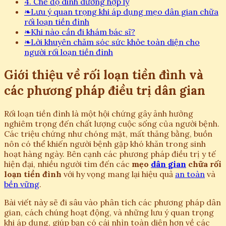
4. Chế độ dinh dưỡng hợp lý
❧
Lưu ý quan trọng khi áp dụng mẹo dân gian chữa
rối loạn tiền đình
❧
Khi nào cần đi khám bác sĩ?
❧
Lời khuyên chăm sóc sức khỏe toàn diện cho
người rối loạn tiền đình
Giới thiệu về rối loạn tiền đình và
các phương pháp điều trị dân gian
Rối loạn tiền đình là một hội chứng gây ảnh hưởng
nghiêm trọng đến chất lượng cuộc sống của người bệnh.
Các triệu chứng như chóng mặt, mất thăng bằng, buồn
nôn có thể khiến người bệnh gặp khó khăn trong sinh
hoạt hàng ngày. Bên cạnh các phương pháp điều trị y tế
hiện đại, nhiều người tìm đến các
mẹo
dân gian
chữa rối
loạn tiền đình
với hy vọng mang lại hiệu quả
an toàn
và
bền vững
.
Bài viết này sẽ đi sâu vào phân tích các phương pháp dân
gian, cách chúng hoạt động, và những lưu ý quan trọng
khi áp dụng, giúp bạn có cái nhìn toàn diện hơn về các