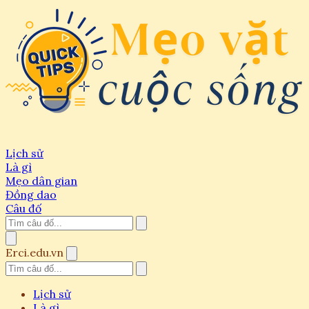
Lịch sử
Là gì
Mẹo dân gian
Đồng dao
Câu đố
Erci.edu.vn
Lịch sử
Là gì