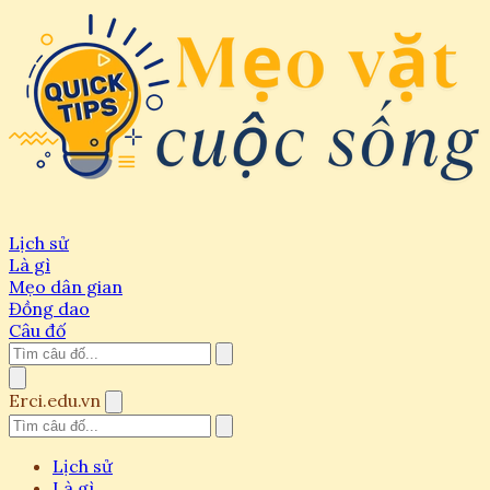
Lịch sử
Là gì
Mẹo dân gian
Đồng dao
Câu đố
Erci.edu.vn
Lịch sử
Là gì