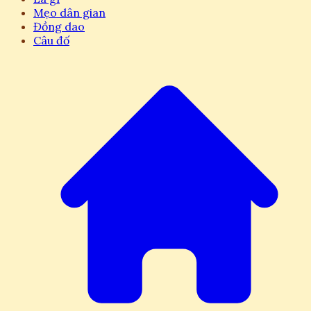
Mẹo dân gian
Đồng dao
Câu đố