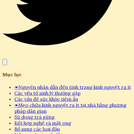
Mục lục
❧
Nguyên nhân dẫn đến tình trạng kinh nguyệt ra ít
Các yếu tố sinh lý thường gặp
Các vấn đề sức khỏe tiềm ẩn
❧
Mẹo chữa kinh nguyệt ra ít tại nhà bằng phương
pháp dân gian
Sử dụng trà gừng
Kết hợp nghệ và mật ong
Bổ sung các loại đậu