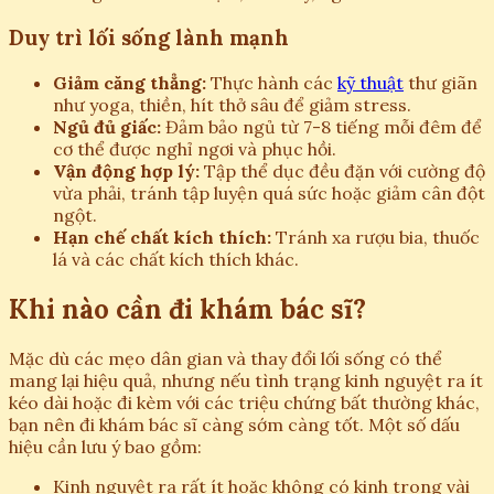
Duy trì lối sống lành mạnh
Giảm căng thẳng:
Thực hành các
kỹ thuật
thư giãn
như yoga, thiền, hít thở sâu để giảm stress.
Ngủ đủ giấc:
Đảm bảo ngủ từ 7-8 tiếng mỗi đêm để
cơ thể được nghỉ ngơi và phục hồi.
Vận động hợp lý:
Tập thể dục đều đặn với cường độ
vừa phải, tránh tập luyện quá sức hoặc giảm cân đột
ngột.
Hạn chế chất kích thích:
Tránh xa rượu bia, thuốc
lá và các chất kích thích khác.
Khi nào cần đi khám bác sĩ?
Mặc dù các mẹo dân gian và thay đổi lối sống có thể
mang lại hiệu quả, nhưng nếu tình trạng kinh nguyệt ra ít
kéo dài hoặc đi kèm với các triệu chứng bất thường khác,
bạn nên đi khám bác sĩ càng sớm càng tốt. Một số dấu
hiệu cần lưu ý bao gồm:
Kinh nguyệt ra rất ít hoặc không có kinh trong vài