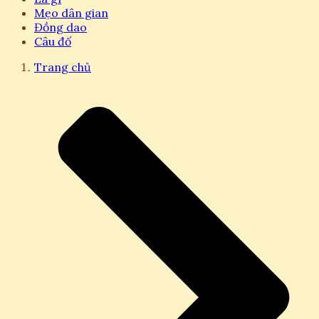
Mẹo dân gian
Đồng dao
Câu đố
Trang chủ