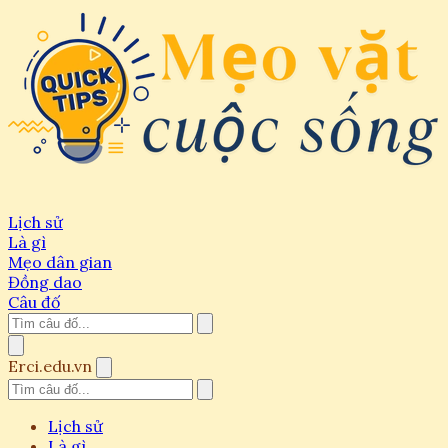
Lịch sử
Là gì
Mẹo dân gian
Đồng dao
Câu đố
Erci.edu.vn
Lịch sử
Là gì