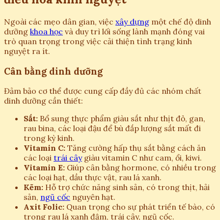
Ngoài các mẹo dân gian, việc
xây dựng
một chế độ dinh
dưỡng
khoa học
và duy trì lối sống lành mạnh đóng vai
trò quan trọng trong việc cải thiện tình trạng kinh
nguyệt ra ít.
Cân bằng dinh dưỡng
Đảm bảo cơ thể được cung cấp đầy đủ các nhóm chất
dinh dưỡng cần thiết:
Sắt:
Bổ sung thực phẩm giàu sắt như thịt đỏ, gan,
rau bina, các loại đậu để bù đắp lượng sắt mất đi
trong kỳ kinh.
Vitamin C:
Tăng cường hấp thụ sắt bằng cách ăn
các loại
trái cây
giàu vitamin C như cam, ổi, kiwi.
Vitamin E:
Giúp cân bằng hormone, có nhiều trong
các loại hạt, dầu thực vật, rau lá xanh.
Kẽm:
Hỗ trợ chức năng sinh sản, có trong thịt, hải
sản,
ngũ cốc
nguyên hạt.
Axit Folic:
Quan trọng cho sự phát triển tế bào, có
trong rau lá xanh đậm, trái cây, ngũ cốc.