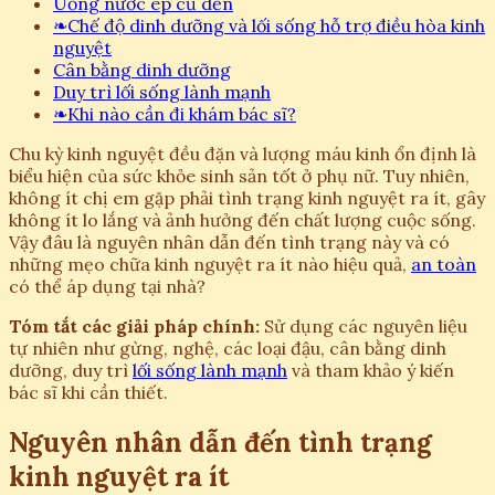
Uống nước ép củ dền
❧
Chế độ dinh dưỡng và lối sống hỗ trợ điều hòa kinh
nguyệt
Cân bằng dinh dưỡng
Duy trì lối sống lành mạnh
❧
Khi nào cần đi khám bác sĩ?
Chu kỳ kinh nguyệt đều đặn và lượng máu kinh ổn định là
biểu hiện của sức khỏe sinh sản tốt ở phụ nữ. Tuy nhiên,
không ít chị em gặp phải tình trạng kinh nguyệt ra ít, gây
không ít lo lắng và ảnh hưởng đến chất lượng cuộc sống.
Vậy đâu là nguyên nhân dẫn đến tình trạng này và có
những mẹo chữa kinh nguyệt ra ít nào hiệu quả,
an toàn
có thể áp dụng tại nhà?
Tóm tắt các giải pháp chính:
Sử dụng các nguyên liệu
tự nhiên như gừng, nghệ, các loại đậu, cân bằng dinh
dưỡng, duy trì
lối sống lành mạnh
và tham khảo ý kiến
bác sĩ khi cần thiết.
Nguyên nhân dẫn đến tình trạng
kinh nguyệt ra ít