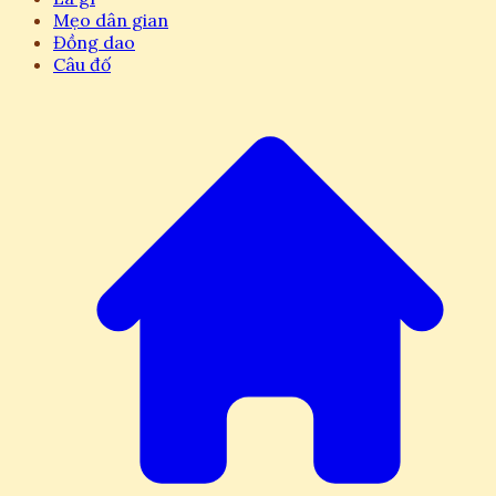
Mẹo dân gian
Đồng dao
Câu đố