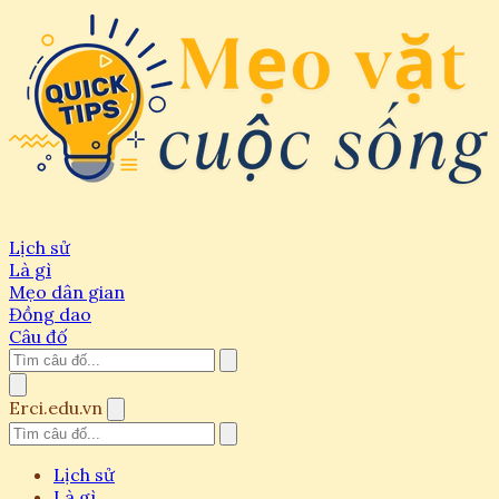
Lịch sử
Là gì
Mẹo dân gian
Đồng dao
Câu đố
Erci.edu.vn
Lịch sử
Là gì