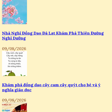
Nhà Nghỉ Đồng Dao Đà Lạt Khám Phá Thiên Đường
Nghỉ Dưỡng
09/08/2026
Khám phá đồng dao cây cam cây quýt cho bé và ý
nghĩa giáo dục
09/08/2026