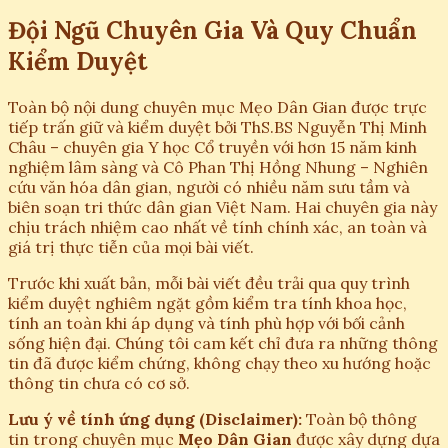
Đội Ngũ Chuyên Gia Và Quy Chuẩn
Kiểm Duyệt
Toàn bộ nội dung chuyên mục Mẹo Dân Gian được trực
tiếp trấn giữ và kiểm duyệt bởi ThS.BS Nguyễn Thị Minh
Châu – chuyên gia Y học Cổ truyền với hơn 15 năm kinh
nghiệm lâm sàng và Cô Phan Thị Hồng Nhung – Nghiên
cứu văn hóa dân gian, người có nhiều năm sưu tầm và
biên soạn tri thức dân gian Việt Nam. Hai chuyên gia này
chịu trách nhiệm cao nhất về tính chính xác, an toàn và
giá trị thực tiễn của mọi bài viết.
Trước khi xuất bản, mỗi bài viết đều trải qua quy trình
kiểm duyệt nghiêm ngặt gồm kiểm tra tính khoa học,
tính an toàn khi áp dụng và tính phù hợp với bối cảnh
sống hiện đại. Chúng tôi cam kết chỉ đưa ra những thông
tin đã được kiểm chứng, không chạy theo xu hướng hoặc
thông tin chưa có cơ sở.
Lưu ý về tính ứng dụng (Disclaimer):
Toàn bộ thông
tin trong chuyên mục
Mẹo Dân Gian
được xây dựng dựa