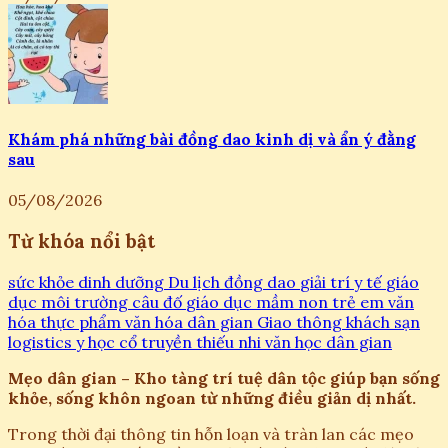
Khám phá những bài đồng dao kinh dị và ẩn ý đằng
sau
05/08/2026
Từ khóa nổi bật
sức khỏe
dinh dưỡng
Du lịch
đồng dao
giải trí
y tế
giáo
dục
môi trường
câu đố
giáo dục mầm non
trẻ em
văn
hóa
thực phẩm
văn hóa dân gian
Giao thông
khách sạn
logistics
y học cổ truyền
thiếu nhi
văn học dân gian
Mẹo dân gian – Kho tàng trí tuệ dân tộc giúp bạn sống
khỏe, sống khôn ngoan từ những điều giản dị nhất.
Trong thời đại thông tin hỗn loạn và tràn lan các mẹo