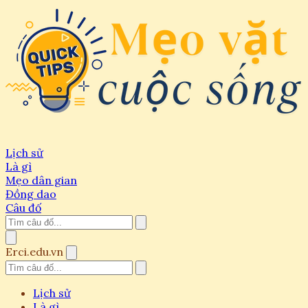
Lịch sử
Là gì
Mẹo dân gian
Đồng dao
Câu đố
Erci.edu.vn
Lịch sử
Là gì