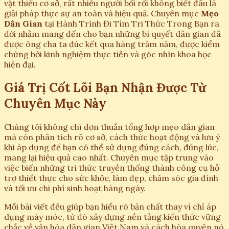
vặt thiếu cơ sở, rất nhiều người bối rối không biết đâu là
giải pháp thực sự an toàn và hiệu quả. Chuyên mục
Mẹo
Dân Gian
tại Hành Trình Đi Tìm Tri Thức Trong Bạn ra
đời nhằm mang đến cho bạn những bí quyết dân gian đã
được ông cha ta đúc kết qua hàng trăm năm, được kiểm
chứng bởi kinh nghiệm thực tiễn và góc nhìn khoa học
hiện đại.
Giá Trị Cốt Lõi Bạn Nhận Được Từ
Chuyên Mục Này
Chúng tôi không chỉ đơn thuần tổng hợp mẹo dân gian
mà còn phân tích rõ cơ sở, cách thức hoạt động và lưu ý
khi áp dụng để bạn có thể sử dụng đúng cách, đúng lúc,
mang lại hiệu quả cao nhất. Chuyên mục tập trung vào
việc biến những tri thức truyền thống thành công cụ hỗ
trợ thiết thực cho sức khỏe, làm đẹp, chăm sóc gia đình
và tối ưu chi phí sinh hoạt hàng ngày.
Mỗi bài viết đều giúp bạn hiểu rõ bản chất thay vì chỉ áp
dụng máy móc, từ đó xây dựng nền tảng kiến thức vững
chắc về văn hóa dân gian Việt Nam và cách hòa quyện nó