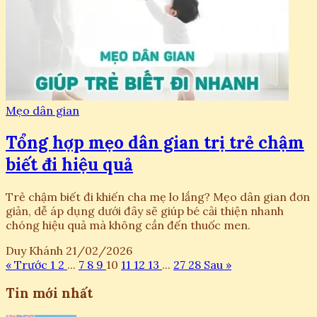
Mẹo dân gian
Tổng hợp mẹo dân gian trị trẻ chậm
biết đi hiệu quả
Trẻ chậm biết đi khiến cha mẹ lo lắng? Mẹo dân gian đơn
giản, dễ áp dụng dưới đây sẽ giúp bé cải thiện nhanh
chóng hiệu quả mà không cần đến thuốc men.
Duy Khánh
21/02/2026
« Trước
1
2
...
7
8
9
10
11
12
13
...
27
28
Sau »
Tin mới nhất