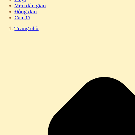
Mẹo dân gian
Đồng dao
Câu đố
Trang chủ