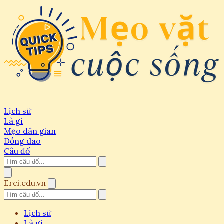
Lịch sử
Là gì
Mẹo dân gian
Đồng dao
Câu đố
Erci.edu.vn
Lịch sử
Là gì