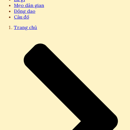
Mẹo dân gian
Đồng dao
Câu đố
Trang chủ