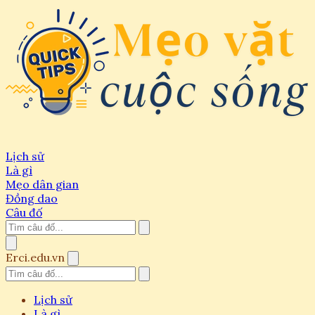
Lịch sử
Là gì
Mẹo dân gian
Đồng dao
Câu đố
Erci.edu.vn
Lịch sử
Là gì