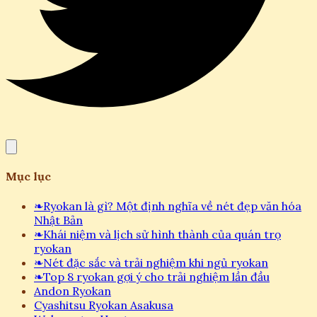
Mục lục
❧
Ryokan là gì? Một định nghĩa về nét đẹp văn hóa
Nhật Bản
❧
Khái niệm và lịch sử hình thành của quán trọ
ryokan
❧
Nét đặc sắc và trải nghiệm khi ngủ ryokan
❧
Top 8 ryokan gợi ý cho trải nghiệm lần đầu
Andon Ryokan
Cyashitsu Ryokan Asakusa