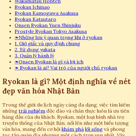
Wakamatsu Honten
Ryokan Ichinao
Ryokan Kamogawa Asakusa
Ryokan Katsutaro
Onsen Ryokan Yuen Shinjuku
Prostyle Ryokan Tokyo Asakusa
❧
Những lưu ý quan trọng khi ở ryokan
1. Giờ giấc và quy định chung
2. Sử dụng yukata
3. Quản lý hành lý
❧
Onsen Ryokan là gì và lợi ích
❧
Ryokan là ai? Vai trò của người chủ ryokan
Ryokan là gì? Một định nghĩa về nét
đẹp văn hóa Nhật Bản
Trong thế giới du lịch ngày càng đa dạng, việc tìm kiếm
những
trải nghiệm
độc đáo và chân thực luôn là ưu tiên
hàng đầu của du khách. Ryokan, một loại hình nhà trọ
truyền thống của Nhật Bản, nổi lên như một biểu tượng
văn hóa, mang đến cơ hội
khám phá
lối sống
và phong
tục tập quán địa phương một cách trọn vẹn nhất. Vậy,