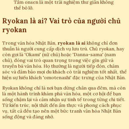
Tắm onsen là một trải nghiệm thư giãn không
thể bỏ lỡ.
Ryokan là ai? Vai trò của người chủ
ryokan
Trong văn hóa Nhật Bản,
ryokan là ai
không chỉ đơn
thuần là người cung cấp dịch vụ lưu trú. Chủ ryokan, hay
còn gọi là 'Okami' (nữ chủ) hoặc 'Danna-sama' (nam
chủ), đóng vai trò quan trọng trong việc gìn giữ và
truyền bá văn hóa. Họ thường là người tiếp đón, chăm
sóc và đảm bảo mọi du khách có trải nghiệm tốt nhất, thể
hiện sự hiếu khách 'omotenashi' đặc trưng của Nhật Bản.
Ryokan không chỉ là nơi bạn dừng chân qua đêm, mà còn
là một hành trình khám phá văn hóa, một cơ hội để bạn
sống chậm lại và cảm nhận sự tinh tế trong từng chi tiết.
Từ kiến trúc, nội thất đến ẩm thực và phong cách phục
vụ, tất cả đều tạo nên một bức tranh văn hóa Nhật Bản
sống động và đáng nhớ.