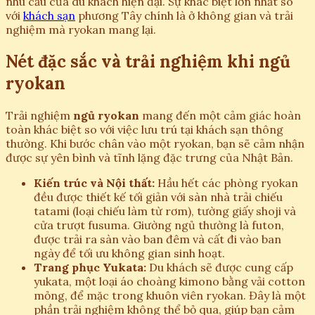
nhu cầu của du khách hiện đại. Sự khác biệt lớn nhất so
với
khách sạn
phương Tây chính là ở không gian và trải
nghiệm mà ryokan mang lại.
Nét đặc sắc và trải nghiệm khi ngủ
ryokan
Trải nghiệm
ngủ ryokan
mang đến một cảm giác hoàn
toàn khác biệt so với việc lưu trú tại khách sạn thông
thường. Khi bước chân vào một ryokan, bạn sẽ cảm nhận
được sự yên bình và tĩnh lặng đặc trưng của Nhật Bản.
Kiến trúc và Nội thất:
Hầu hết các phòng ryokan
đều được thiết kế tối giản với sàn nhà trải chiếu
tatami (loại chiếu làm từ rơm), tường giấy shoji và
cửa trượt fusuma. Giường ngủ thường là futon,
được trải ra sàn vào ban đêm và cất đi vào ban
ngày để tối ưu không gian sinh hoạt.
Trang phục Yukata:
Du khách sẽ được cung cấp
yukata, một loại áo choàng kimono bằng vải cotton
mỏng, để mặc trong khuôn viên ryokan. Đây là một
phần trải nghiệm không thể bỏ qua, giúp bạn cảm