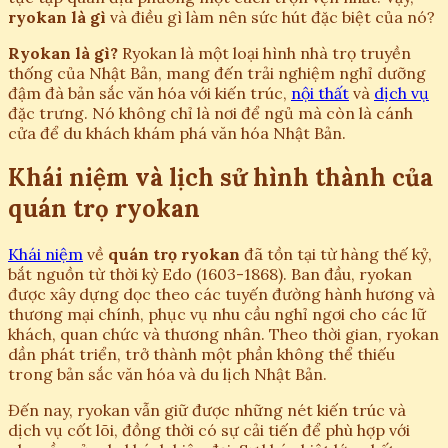
ryokan là gì
và điều gì làm nên sức hút đặc biệt của nó?
Ryokan là gì?
Ryokan là một loại hình nhà trọ truyền
thống của Nhật Bản, mang đến trải nghiệm nghỉ dưỡng
đậm đà bản sắc văn hóa với kiến trúc,
nội thất
và
dịch vụ
đặc trưng. Nó không chỉ là nơi để ngủ mà còn là cánh
cửa để du khách khám phá văn hóa Nhật Bản.
Khái niệm và lịch sử hình thành của
quán trọ ryokan
Khái niệm
về
quán trọ ryokan
đã tồn tại từ hàng thế kỷ,
bắt nguồn từ thời kỳ Edo (1603-1868). Ban đầu, ryokan
được xây dựng dọc theo các tuyến đường hành hương và
thương mại chính, phục vụ nhu cầu nghỉ ngơi cho các lữ
khách, quan chức và thương nhân. Theo thời gian, ryokan
dần phát triển, trở thành một phần không thể thiếu
trong bản sắc văn hóa và du lịch Nhật Bản.
Đến nay, ryokan vẫn giữ được những nét kiến trúc và
dịch vụ cốt lõi, đồng thời có sự cải tiến để phù hợp với