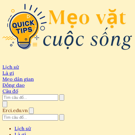
Lịch sử
Là gì
Mẹo dân gian
Đồng dao
Câu đố
Erci.edu.vn
Lịch sử
Là gì