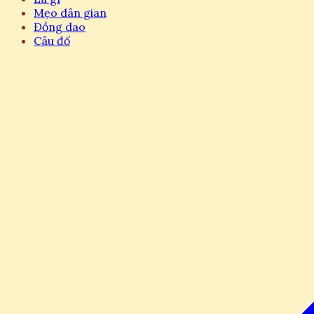
Mẹo dân gian
Đồng dao
Câu đố