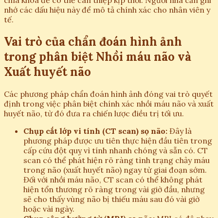
chìa khóa để có thể can thiệp kịp thời. Người nhà cần ghi
nhớ các dấu hiệu này để mô tả chính xác cho nhân viên y
tế.
Vai trò của chẩn đoán hình ảnh
trong phân biệt Nhồi máu não và
Xuất huyết não
Các phương pháp chẩn đoán hình ảnh đóng vai trò quyết
định trong việc phân biệt chính xác nhồi máu não và xuất
huyết não, từ đó đưa ra chiến lược điều trị tối ưu.
Chụp cắt lớp vi tính (CT scan) sọ não:
Đây là
phương pháp được ưu tiên thực hiện đầu tiên trong
cấp cứu đột quỵ vì tính nhanh chóng và sẵn có. CT
scan có thể phát hiện rõ ràng tình trạng chảy máu
trong não (xuất huyết não) ngay từ giai đoạn sớm.
Đối với nhồi máu não, CT scan có thể không phát
hiện tổn thương rõ ràng trong vài giờ đầu, nhưng
sẽ cho thấy vùng não bị thiếu máu sau đó vài giờ
hoặc vài ngày.