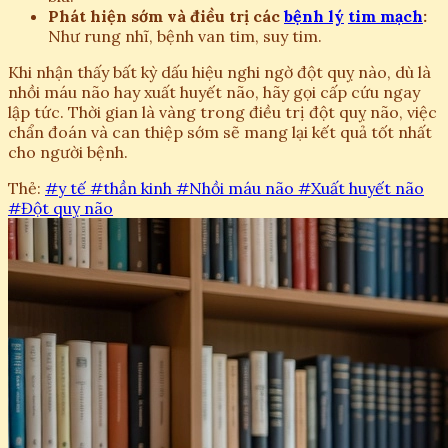
Phát hiện sớm và điều trị các
bệnh lý
tim mạch
:
Như rung nhĩ, bệnh van tim, suy tim.
Khi nhận thấy bất kỳ dấu hiệu nghi ngờ đột quỵ nào, dù là
nhồi máu não hay xuất huyết não, hãy gọi cấp cứu ngay
lập tức. Thời gian là vàng trong điều trị đột quỵ não, việc
chẩn đoán và can thiệp sớm sẽ mang lại kết quả tốt nhất
cho người bệnh.
Thẻ:
#y tế
#thần kinh
#Nhồi máu não
#Xuất huyết não
#Đột quỵ não