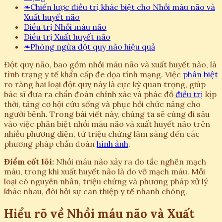
❧
Chiến lược điều trị khác biệt cho Nhồi máu não và
Xuất huyết não
Điều trị Nhồi máu não
Điều trị Xuất huyết não
❧
Phòng ngừa đột quỵ não hiệu quả
Đột quỵ não, bao gồm nhồi máu não và xuất huyết não, là
tình trạng y tế khẩn cấp đe dọa tính mạng. Việc
phân biệt
rõ ràng hai loại đột quỵ này là cực kỳ quan trọng, giúp
bác sĩ đưa ra chẩn đoán chính xác và phác đồ
điều trị
kịp
thời, tăng cơ hội cứu sống và phục hồi chức năng cho
người bệnh. Trong bài viết này, chúng ta sẽ cùng đi sâu
vào việc phân biệt nhồi máu não và xuất huyết não trên
nhiều phương diện, từ triệu chứng lâm sàng đến các
phương pháp chẩn đoán
hình ảnh
.
Điểm cốt lõi:
Nhồi máu não xảy ra do tắc nghẽn mạch
máu, trong khi xuất huyết não là do vỡ mạch máu. Mỗi
loại có nguyên nhân, triệu chứng và phương pháp xử lý
khác nhau, đòi hỏi sự can thiệp y tế nhanh chóng.
Hiểu rõ về Nhồi máu não và Xuất