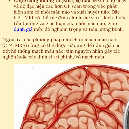
Chụp cộng hưởng từ (MRI) sọ não:
MRI có độ nhạy
và độ đặc hiệu cao hơn CT scan trong việc phát
hiện sớm cả nhồi máu não và xuất huyết não. Đặc
biệt, MRI có thể xác định chính xác vị trí, kích thước
tổn thương và giai đoạn của nhồi máu não, giúp
đánh giá
mức độ nghiêm trọng và tiên lượng bệnh.
Ngoài ra, các phương pháp như chụp mạch máu não
(CTA, MRA) cũng có thể được sử dụng để đánh giá chi
tiết hệ thống mạch máu não, tìm nguyên nhân gây tắc
nghẽn hoặc xác định vị trí phình/vỡ mạch máu.