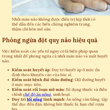
Nhồi máu não không được điều trị kịp thời có
thể dẫn đến các biến chứng nghiêm trọng,
thậm chí hôn mê sâu.
Phòng ngừa đột quỵ não hiệu quả
Việc kiểm soát các yếu tố nguy cơ là biện pháp quan
trọng nhất để phòng ngừa cả nhồi máu não và xuất huyết
não.
Kiểm soát huyết áp:
Duy trì huyết áp ở mức ổn
định theo khuyến cáo của bác sĩ.
Kiểm soát bệnh đái tháo đường:
Giữ đường huyết
ở mức mục tiêu.
Kiểm soát rối loạn mỡ máu:
Sử dụng thuốc và điều
chỉnh
chế độ ăn uống
, sinh hoạt.
Duy trì
lối sống
lành mạnh:
Ăn uống cân bằng, tập
thể dục đều đặn, không hút thuốc lá, hạn chế rượu
bia.