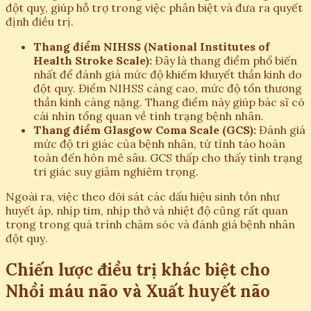
đột quỵ, giúp hỗ trợ trong việc phân biệt và đưa ra quyết
định điều trị.
Thang điểm NIHSS (National Institutes of
Health Stroke Scale):
Đây là thang điểm phổ biến
nhất để đánh giá mức độ khiếm khuyết thần kinh do
đột quỵ. Điểm NIHSS càng cao, mức độ tổn thương
thần kinh càng nặng. Thang điểm này giúp bác sĩ có
cái nhìn tổng quan về tình trạng bệnh nhân.
Thang điểm Glasgow Coma Scale (GCS):
Đánh giá
mức độ tri giác của bệnh nhân, từ tỉnh táo hoàn
toàn đến hôn mê sâu. GCS thấp cho thấy tình trạng
tri giác suy giảm nghiêm trọng.
Ngoài ra, việc theo dõi sát các dấu hiệu sinh tồn như
huyết áp, nhịp tim, nhịp thở và nhiệt độ cũng rất quan
trọng trong quá trình chăm sóc và đánh giá bệnh nhân
đột quỵ.
Chiến lược điều trị khác biệt cho
Nhồi máu não và Xuất huyết não