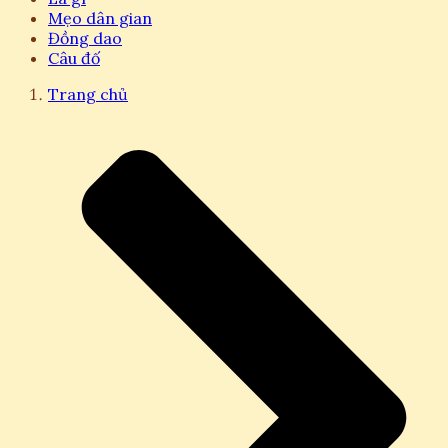
Mẹo dân gian
Đồng dao
Câu đố
Trang chủ