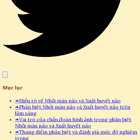
Mục lục
❧
Hiểu rõ về Nhồi máu não và Xuất huyết não
❧
Phân biệt Nhồi máu não và Xuất huyết não trên
lâm sàng
❧
Vai trò của chẩn đoán hình ảnh trong phân biệt
Nhồi máu não và Xuất huyết não
❧
Thang điểm phân biệt và đánh giá mức độ nghiêm
trọng