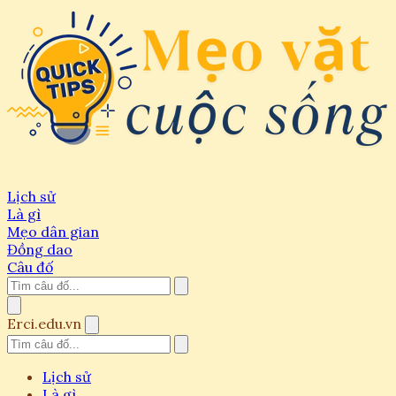
Lịch sử
Là gì
Mẹo dân gian
Đồng dao
Câu đố
Erci.edu.vn
Lịch sử
Là gì