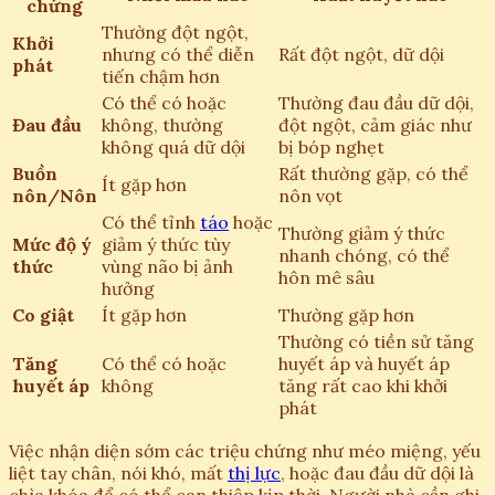
chứng
Thường đột ngột,
Khởi
nhưng có thể diễn
Rất đột ngột, dữ dội
phát
tiến chậm hơn
Có thể có hoặc
Thường đau đầu dữ dội,
Đau đầu
không, thường
đột ngột, cảm giác như
không quá dữ dội
bị bóp nghẹt
Buồn
Rất thường gặp, có thể
Ít gặp hơn
nôn/Nôn
nôn vọt
Có thể tỉnh
táo
hoặc
Thường giảm ý thức
Mức độ ý
giảm ý thức tùy
nhanh chóng, có thể
thức
vùng não bị ảnh
hôn mê sâu
hưởng
Co giật
Ít gặp hơn
Thường gặp hơn
Thường có tiền sử tăng
Tăng
Có thể có hoặc
huyết áp và huyết áp
huyết áp
không
tăng rất cao khi khởi
phát
Việc nhận diện sớm các triệu chứng như méo miệng, yếu
liệt tay chân, nói khó, mất
thị lực
, hoặc đau đầu dữ dội là