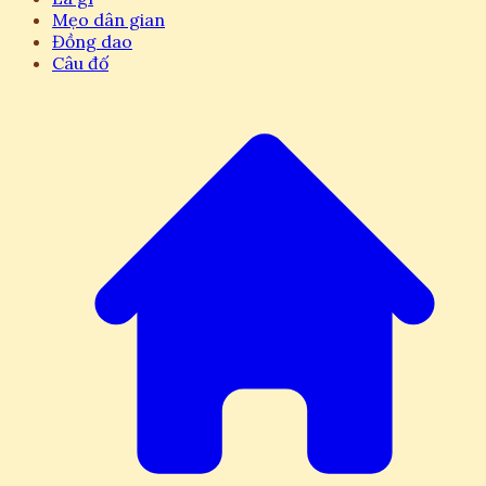
Mẹo dân gian
Đồng dao
Câu đố