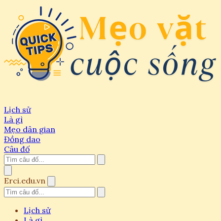
Lịch sử
Là gì
Mẹo dân gian
Đồng dao
Câu đố
Erci.edu.vn
Lịch sử
Là gì