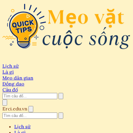
Lịch sử
Là gì
Mẹo dân gian
Đồng dao
Câu đố
Erci.edu.vn
Lịch sử
Là gì