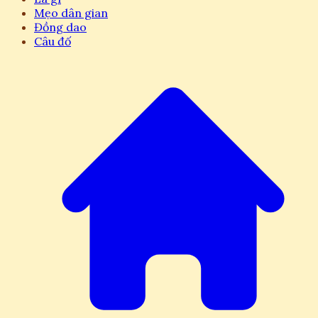
Mẹo dân gian
Đồng dao
Câu đố