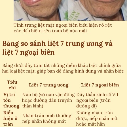
Tình trạng liệt mặt ngoại biên biểu hiện rõ rệt
các dấu hiệu trên toàn bộ nửa mặt.
Bảng so sánh liệt 7 trung ương và
liệt 7 ngoại biên
Bảng dưới đây tóm tắt những điểm khác biệt chính giữa
hai loại liệt mặt, giúp bạn dễ dàng hình dung và nhận biết:
Tiêu
Liệt 7 trung ương
Liệt 7 ngoại biên
chí
Vị trí
Não bộ (vỏ não vận động
Dây thần kinh số VII
tổn
hoặc đường dẫn truyền
ngoại biên (trên
thương
thần kinh)
đường đi)
Biểu
Không nhăn trán
Nhăn trán bình thường,
hiện ở
được, nếp nhăn mờ
nếp nhăn không mất
trán
hoặc mất hẳn