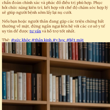
chẩn đoán chính xác và phác đồ điều trị phù hợp. Phục
hồi chức năng kiên trì, kết hợp với chế độ chăm sóc hợp lý
sẽ giúp người bệnh sớm lấy lại nụ cười.
Nếu bạn hoặc người thân đang gặp các triệu chứng bất
thường về mặt, đừng ngần ngại liên hệ với các cơ sở y tế
uy tín để được
tư vấn
và hỗ trợ tốt nhất.
Thẻ:
#sức khỏe
#thần kinh
#y học
#liệt mặt