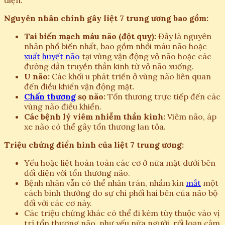
Nguyên nhân chính gây liệt 7 trung ương bao gồm:
Tai biến mạch máu não (đột quỵ):
Đây là nguyên
nhân phổ biến nhất, bao gồm nhồi máu não hoặc
xuất huyết não
tại vùng vận động vỏ não hoặc các
đường dẫn truyền thần kinh từ vỏ não xuống.
U não:
Các khối u phát triển ở vùng não liên quan
đến điều khiển vận động mặt.
Chấn thương
sọ não:
Tổn thương trực tiếp đến các
vùng não điều khiển.
Các bệnh lý viêm nhiễm thần kinh:
Viêm não, áp
xe não có thể gây tổn thương lan tỏa.
Triệu chứng điển hình của liệt 7 trung ương:
Yếu hoặc liệt hoàn toàn các cơ ở nửa mặt dưới bên
đối diện với tổn thương não.
Bệnh nhân vẫn có thể nhăn trán, nhắm kín
mắt
một
cách bình thường do sự chi phối hai bên của não bộ
đối với các cơ này.
Các triệu chứng khác có thể đi kèm tùy thuộc vào vị
trí tổn thương não, như yếu nửa người, rối loạn cảm