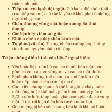
thần kinh mặt.
Tiếp xúc với lạnh đột ngột:
Gió lạnh, điều hòa thổi
trực tiếp vào mặt có thể là yếu tố khởi phát ở những
người nhạy cảm.
Chấn thương vùng mặt hoặc xương đá thái
dương.
Các bệnh lý viêm tai giữa.
Khối u chèn ép dây thần kinh mặt.
Tự phát (vô căn):
Trong nhiều trường hợp không
tìm được nguyên nhân rõ ràng.
Triệu chứng điển hình của liệt 7 ngoại biên:
Yếu hoặc liệt toàn bộ các cơ ở một bên mặt, bao
gồm cả cơ trán, cơ vòng mi và các cơ mặt dưới.
Bệnh nhân không thể nhăn trán, nhắm kín mắt,
hoặc nếp nhăn trên trán bị mờ đi.
Các triệu chứng khác có thể bao gồm: chảy nước
mắt sống hoặc khô mắt, giảm hoặc mất vị giác ở
2/3 trước lưỡi, tăng hoặc giảm cảm giác đau ở vùng
mặt, ù tai, rối loạn điều hòa tuyến nước bọt.
Góc miệng bị kéo xếch sang bên lành khi nói hoặc
cười.