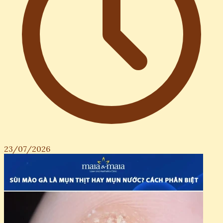
Phân biệt bột năng và bột mì: Hướng dẫn chi tiết