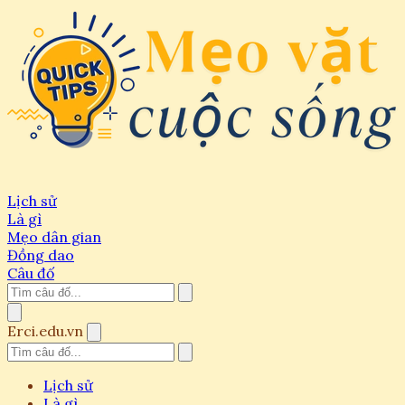
Lịch sử
Là gì
Mẹo dân gian
Đồng dao
Câu đố
Erci.edu.vn
Lịch sử
Là gì