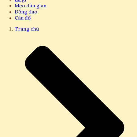
Mẹo dân gian
Đồng dao
Câu đố
Trang chủ