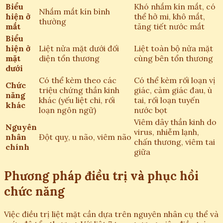
Biểu
Khó nhắm kín mắt, có
Nhắm mắt kín bình
hiện ở
thể hở mi, khô mắt,
thường
mắt
tăng tiết nước mắt
Biểu
hiện ở
Liệt nửa mặt dưới đối
Liệt toàn bộ nửa mặt
mặt
diện tổn thương
cùng bên tổn thương
dưới
Có thể kèm theo các
Có thể kèm rối loạn vị
Chức
triệu chứng thần kinh
giác, cảm giác đau, ù
năng
khác (yếu liệt chi, rối
tai, rối loạn tuyến
khác
loạn ngôn ngữ)
nước bọt
Viêm dây thần kinh do
Nguyên
virus, nhiễm lạnh,
nhân
Đột quỵ, u não, viêm não
chấn thương, viêm tai
chính
giữa
Phương pháp điều trị và phục hồi
chức năng
Việc điều trị liệt mặt cần dựa trên nguyên nhân cụ thể và