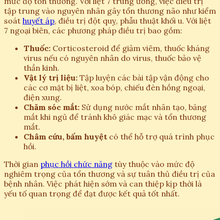
mức độ tổn thương. Với liệt 7 trung ương, việc điều trị
tập trung vào nguyên nhân gây tổn thương não như kiểm
soát
huyết áp
, điều trị đột quỵ, phẫu thuật khối u. Với liệt
7 ngoại biên, các phương pháp điều trị bao gồm:
Thuốc:
Corticosteroid để giảm viêm, thuốc kháng
virus nếu có nguyên nhân do virus, thuốc bảo vệ
thần kinh.
Vật lý trị liệu:
Tập luyện các bài tập vận động cho
các cơ mặt bị liệt, xoa bóp, chiếu đèn hồng ngoại,
điện xung.
Chăm sóc mắt:
Sử dụng nước mắt nhân tạo, băng
mắt khi ngủ để tránh khô giác mạc và tổn thương
mắt.
Châm cứu, bấm huyệt
có thể hỗ trợ quá trình phục
hồi.
Thời gian
phục hồi chức năng
tùy thuộc vào mức độ
nghiêm trọng của tổn thương và sự tuân thủ điều trị của
bệnh nhân. Việc phát hiện sớm và can thiệp kịp thời là
yếu tố quan trọng để đạt được kết quả tốt nhất.