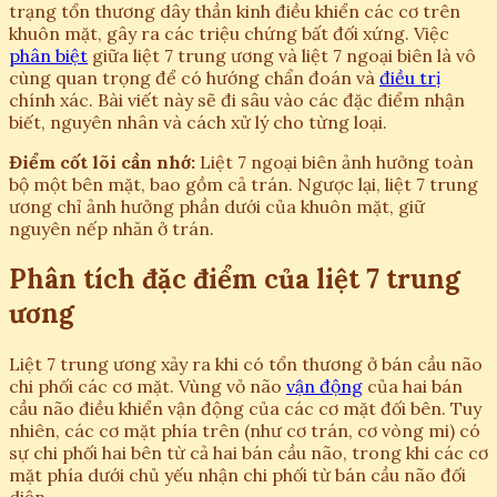
trạng tổn thương dây thần kinh điều khiển các cơ trên
khuôn mặt, gây ra các triệu chứng bất đối xứng. Việc
phân biệt
giữa liệt 7 trung ương và liệt 7 ngoại biên là vô
cùng quan trọng để có hướng chẩn đoán và
điều trị
chính xác. Bài viết này sẽ đi sâu vào các đặc điểm nhận
biết, nguyên nhân và cách xử lý cho từng loại.
Điểm cốt lõi cần nhớ:
Liệt 7 ngoại biên ảnh hưởng toàn
bộ một bên mặt, bao gồm cả trán. Ngược lại, liệt 7 trung
ương chỉ ảnh hưởng phần dưới của khuôn mặt, giữ
nguyên nếp nhăn ở trán.
Phân tích đặc điểm của liệt 7 trung
ương
Liệt 7 trung ương xảy ra khi có tổn thương ở bán cầu não
chi phối các cơ mặt. Vùng vỏ não
vận động
của hai bán
cầu não điều khiển vận động của các cơ mặt đối bên. Tuy
nhiên, các cơ mặt phía trên (như cơ trán, cơ vòng mi) có
sự chi phối hai bên từ cả hai bán cầu não, trong khi các cơ
mặt phía dưới chủ yếu nhận chi phối từ bán cầu não đối
diện.