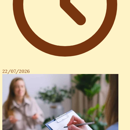
Phân biệt Sùi mào gà và Mụn thịt: Nhận biết sớm,
phòng tránh hiệu quả