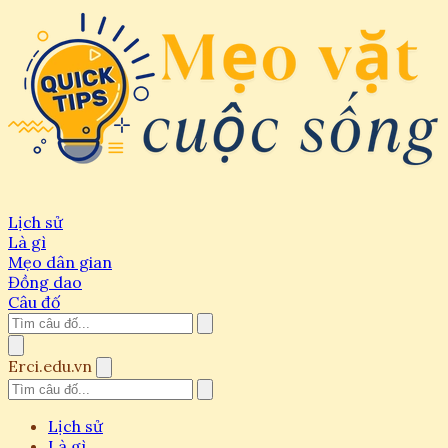
Lịch sử
Là gì
Mẹo dân gian
Đồng dao
Câu đố
Erci.edu.vn
Lịch sử
Là gì